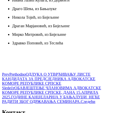
Ивана Лазић Кулага, из Дервенте
Драго Шева, из Бањалуке
Никола Тојић, из Бијељине
Драган Марјановић, из Бијељине
Мирко Митровић, из Бијељине
Здравко Поповић, из Теслића
Prev
Prethodno
ОДЛУКА О УТВРЂИВАЊУ ЛИСТЕ
КАНДИДАТА ЗА ПРЕДСЈЕДНИКА АДВОКАТСКЕ
КОМОРЕ РЕПУБЛИКЕ СРПСКЕ
Sledeće
ОБАВЈЕШТЕЊЕ ЧЛАНОВИМА АДВОКАТСКЕ
КОМОРЕ РЕПУБЛИКЕ СРПСКЕ, ДАНА 15.АПРИЛА
2025.ГОДИНЕ КАНЦЕЛАРИЈА У БАЊАЛУЦИ НЕЋЕ
РАДИТИ ЗБОГ ОДРЖАВАЊА СЕМИНАРА.
Следећи
Контакт