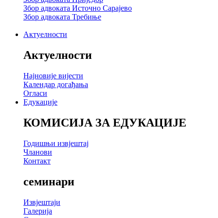
Збор адвоката Источно Сарајево
Збор адвоката Требиње
Актуелности
Актуелности
Најновије вијести
Календар догађања
Огласи
Едукације
КОМИСИЈА ЗА ЕДУКАЦИЈЕ
Годишњи извјештај
Чланови
Контакт
семинари
Извјештаји
Галерија