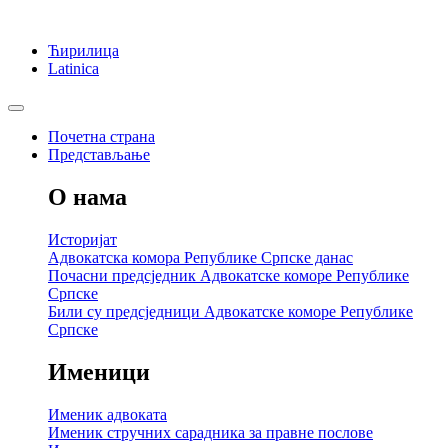
Ћирилица
Latinica
Почетна страна
Представљање
О нама
Историјат
Адвокатска комора Републике Српске данас
Почасни предсједник Адвокатске коморе Републике
Српске
Били су предсједници Адвокатске коморе Републике
Српске
Именици
Именик адвоката
Именик стручних сарадника за правне послове