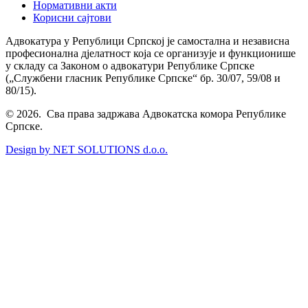
Нормативни акти
Корисни сајтови
Адвокатура у Републици Српској је самостална и независна
професионална дјелатност која се организује и функционише
у складу са Законом о адвокатури Републике Српске
(„Службени гласник Републике Српске“ бр. 30/07, 59/08 и
80/15).
© 2026. Сва права задржава Адвокатска комора Републике
Српске.
Design by NET SOLUTIONS d.o.o.