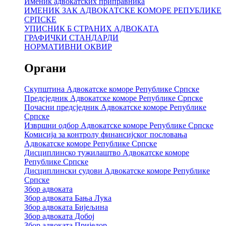
Именик адвокатских приправника
ИМЕНИК ЗАК АДВОКАТСКЕ КОМОРЕ РЕПУБЛИКЕ
СРПСКЕ
УПИСНИК Б СТРАНИХ АДВОКАТА
ГРАФИЧКИ СТАНДАРДИ
НОРМАТИВНИ ОКВИР
Органи
Скупштина Адвокатске коморе Републике Српске
Предсједник Адвокатске коморе Републике Српске
Почасни предсједник Адвокатске коморе Републике
Српске
Извршни одбор Адвокатске коморе Републике Српске
Комисија за контролу финансијског пословања
Адвокатске коморе Републике Српске
Дисциплинско тужилаштво Адвокатске коморе
Републике Српске
Дисциплински судови Адвокатске коморе Републике
Српске
Збор адвоката
Збор адвоката Бања Лука
Збор адвоката Бијељина
Збор адвоката Добој
Збор адвоката Приједор