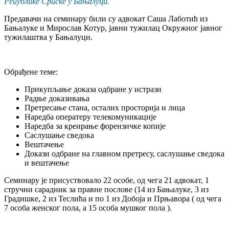
Републике Српске у Бањалуци.
Предавачи на семинару били су адвокат Саша Лаботић из
Бањалуке и Мирослав Котур, јавни тужилац Окружног јавног
тужилаштва у Бањалуци.
Обрађене теме:
Прикупљање доказа одбране у истрази
Радње доказивања
Претресање стана, осталих просторија и лица
Наредба оператеру телекомуникације
Наредба за креирање форензичке копије
Саслушање сведока
Вештачење
Докази одбране на главном претресу, саслушање сведока
и вештачење
Семинару је присуствовало 22 особe, од чега 21 адвокат, 1
стручни сарадник за правне послове (14 из Бањалуке, 3 из
Градишке, 2 из Теслића и по 1 из Добоја и Прњавора ( од чега
7 особа женског пола, а 15 особа мушког пола ).