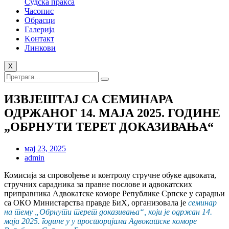
Судска пракса
Часопис
Обрасци
Галерија
Kонтакт
Линкови
X
ИЗВЈЕШТАЈ СА СЕМИНАРА
ОДРЖАНОГ 14. МАЈА 2025. ГОДИНЕ
„ОБРНУТИ ТЕРЕТ ДОКАЗИВАЊА“
мај 23, 2025
admin
Комисија за спровођење и контролу стручне обуке aдвоката,
стручних сарадника за правне послове и aдвокатских
приправника Адвокатске коморе Републике Српске у сарадњи
са ОКО Министарства правде БиХ, организовала је
семинар
на тему „
Обрнути терет доказивања
“
, који је одржан 14.
маја
2025. године у у просторијама Адвокатске коморе