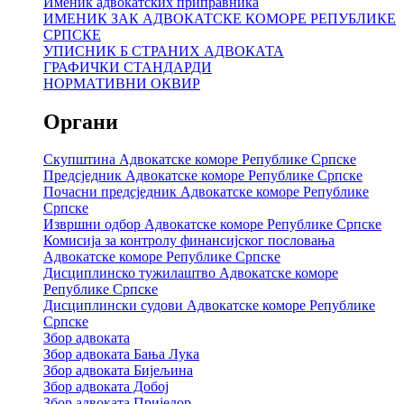
Именик адвокатских приправника
ИМЕНИК ЗАК АДВОКАТСКЕ КОМОРЕ РЕПУБЛИКЕ
СРПСКЕ
УПИСНИК Б СТРАНИХ АДВОКАТА
ГРАФИЧКИ СТАНДАРДИ
НОРМАТИВНИ ОКВИР
Органи
Скупштина Адвокатске коморе Републике Српске
Предсједник Адвокатске коморе Републике Српске
Почасни предсједник Адвокатске коморе Републике
Српске
Извршни одбор Адвокатске коморе Републике Српске
Комисија за контролу финансијског пословања
Адвокатске коморе Републике Српске
Дисциплинско тужилаштво Адвокатске коморе
Републике Српске
Дисциплински судови Адвокатске коморе Републике
Српске
Збор адвоката
Збор адвоката Бања Лука
Збор адвоката Бијељина
Збор адвоката Добој
Збор адвоката Приједор