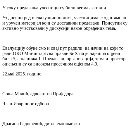
У току предавања учесници су били веома активни.
Уз дневни ред и евалуациони лист, учесницима је одштампан
и уручен материјал који су доставили предавачи. Присутни су
активно учествовали у дискусији након обрађених тема.
Евалуацију обуке смо и овај пут радили на начин на који то
ради ОКО Министартсва правде БиХ па је највиша оцјена
била 5, а најнижа 1. Предавачи, организација, тема и простор
оцјењени су са високом просечном оцјеном 4,9.
22.мај 2025. године
Соња Малић, адвокат из Приједора
Члан Извршног одбора
Драгана Радошевић, дипл. економиста