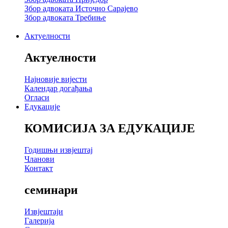
Збор адвоката Источно Сарајево
Збор адвоката Требиње
Актуелности
Актуелности
Најновије вијести
Календар догађања
Огласи
Едукације
КОМИСИЈА ЗА ЕДУКАЦИЈЕ
Годишњи извјештај
Чланови
Контакт
семинари
Извјештаји
Галерија