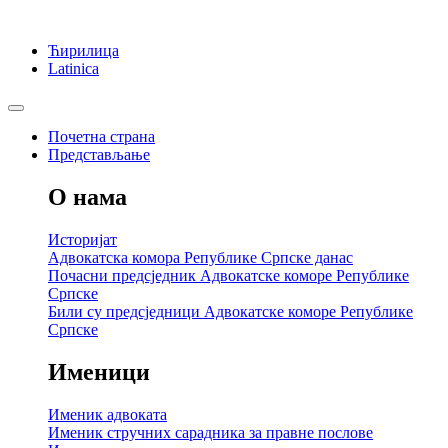
Ћирилица
Latinica
Почетна страна
Представљање
О нама
Историјат
Адвокатска комора Републике Српске данас
Почасни предсједник Адвокатске коморе Републике
Српске
Били су предсједници Адвокатске коморе Републике
Српске
Именици
Именик адвоката
Именик стручних сарадника за правне послове