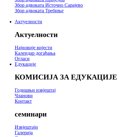
Збор адвоката Источно Сарајево
Збор адвоката Требиње
Актуелности
Актуелности
Најновије вијести
Календар догађања
Огласи
Едукације
КОМИСИЈА ЗА ЕДУКАЦИЈЕ
Годишњи извјештај
Чланови
Контакт
семинари
Извјештаји
Галерија