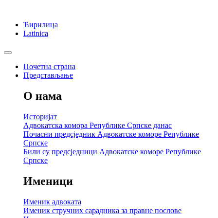
Ћирилица
Latinica
Почетна страна
Представљање
О нама
Историјат
Адвокатска комора Републике Српске данас
Почасни предсједник Адвокатске коморе Републике
Српске
Били су предсједници Адвокатске коморе Републике
Српске
Именици
Именик адвоката
Именик стручних сарадника за правне послове