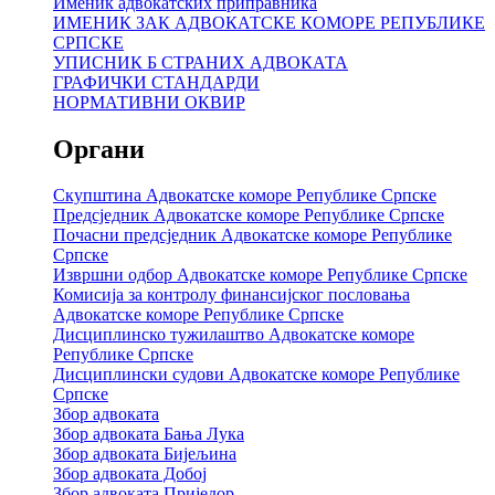
Именик адвокатских приправника
ИМЕНИК ЗАК АДВОКАТСКЕ КОМОРЕ РЕПУБЛИКЕ
СРПСКЕ
УПИСНИК Б СТРАНИХ АДВОКАТА
ГРАФИЧКИ СТАНДАРДИ
НОРМАТИВНИ ОКВИР
Органи
Скупштина Адвокатске коморе Републике Српске
Предсједник Адвокатске коморе Републике Српске
Почасни предсједник Адвокатске коморе Републике
Српске
Извршни одбор Адвокатске коморе Републике Српске
Комисија за контролу финансијског пословања
Адвокатске коморе Републике Српске
Дисциплинско тужилаштво Адвокатске коморе
Републике Српске
Дисциплински судови Адвокатске коморе Републике
Српске
Збор адвоката
Збор адвоката Бања Лука
Збор адвоката Бијељина
Збор адвоката Добој
Збор адвоката Приједор