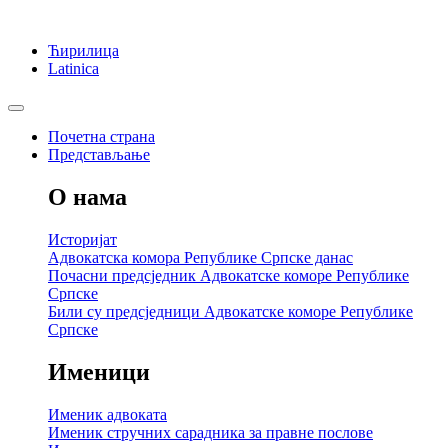
Ћирилица
Latinica
Почетна страна
Представљање
О нама
Историјат
Адвокатска комора Републике Српске данас
Почасни предсједник Адвокатске коморе Републике
Српске
Били су предсједници Адвокатске коморе Републике
Српске
Именици
Именик адвоката
Именик стручних сарадника за правне послове