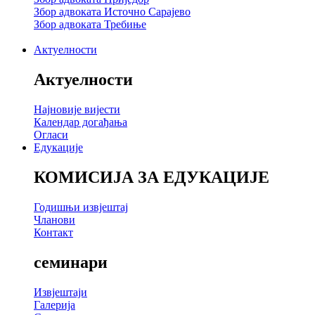
Збор адвоката Источно Сарајево
Збор адвоката Требиње
Актуелности
Актуелности
Најновије вијести
Календар догађања
Огласи
Едукације
КОМИСИЈА ЗА ЕДУКАЦИЈЕ
Годишњи извјештај
Чланови
Контакт
семинари
Извјештаји
Галерија