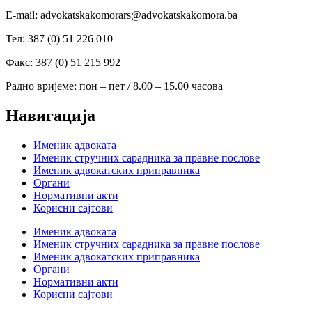
Е-mail: advokatskakomorars@advokatskakomora.ba
Тел: 387 (0) 51 226 010
Факс: 387 (0) 51 215 992
Радно вријеме: пон – пет / 8.00 – 15.00 часова
Навигација
Именик адвоката
Именик стручних сарадника за правне послове
Именик адвокатских приправника
Органи
Нормативни акти
Корисни сајтови
Именик адвоката
Именик стручних сарадника за правне послове
Именик адвокатских приправника
Органи
Нормативни акти
Корисни сајтови