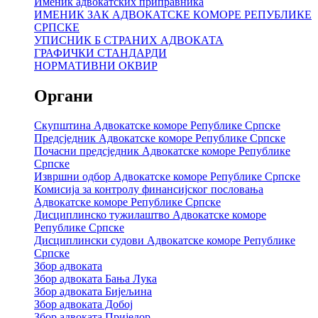
Именик адвокатских приправника
ИМЕНИК ЗАК АДВОКАТСКЕ КОМОРЕ РЕПУБЛИКЕ
СРПСКЕ
УПИСНИК Б СТРАНИХ АДВОКАТА
ГРАФИЧКИ СТАНДАРДИ
НОРМАТИВНИ ОКВИР
Органи
Скупштина Адвокатске коморе Републике Српске
Предсједник Адвокатске коморе Републике Српске
Почасни предсједник Адвокатске коморе Републике
Српске
Извршни одбор Адвокатске коморе Републике Српске
Комисија за контролу финансијског пословања
Адвокатске коморе Републике Српске
Дисциплинско тужилаштво Адвокатске коморе
Републике Српске
Дисциплински судови Адвокатске коморе Републике
Српске
Збор адвоката
Збор адвоката Бања Лука
Збор адвоката Бијељина
Збор адвоката Добој
Збор адвоката Приједор