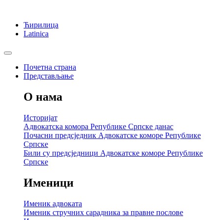
Ћирилица
Latinica
Почетна страна
Представљање
О нама
Историјат
Адвокатска комора Републике Српске данас
Почасни предсједник Адвокатске коморе Републике
Српске
Били су предсједници Адвокатске коморе Републике
Српске
Именици
Именик адвоката
Именик стручних сарадника за правне послове