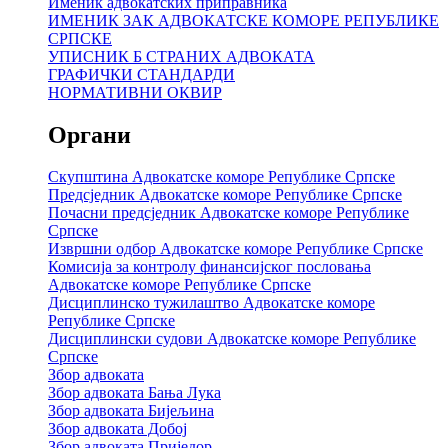
Именик адвокатских приправника
ИМЕНИК ЗАК АДВОКАТСКЕ КОМОРЕ РЕПУБЛИКЕ
СРПСКЕ
УПИСНИК Б СТРАНИХ АДВОКАТА
ГРАФИЧКИ СТАНДАРДИ
НОРМАТИВНИ ОКВИР
Органи
Скупштина Адвокатске коморе Републике Српске
Предсједник Адвокатске коморе Републике Српске
Почасни предсједник Адвокатске коморе Републике
Српске
Извршни одбор Адвокатске коморе Републике Српске
Комисија за контролу финансијског пословања
Адвокатске коморе Републике Српске
Дисциплинско тужилаштво Адвокатске коморе
Републике Српске
Дисциплински судови Адвокатске коморе Републике
Српске
Збор адвоката
Збор адвоката Бања Лука
Збор адвоката Бијељина
Збор адвоката Добој
Збор адвоката Приједор