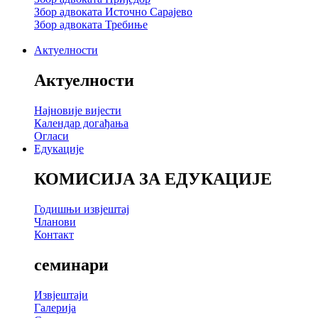
Збор адвоката Источно Сарајево
Збор адвоката Требиње
Актуелности
Актуелности
Најновије вијести
Календар догађања
Огласи
Едукације
КОМИСИЈА ЗА ЕДУКАЦИЈЕ
Годишњи извјештај
Чланови
Контакт
семинари
Извјештаји
Галерија