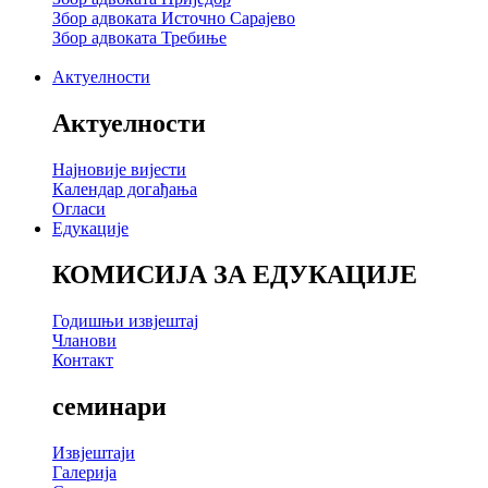
Збор адвоката Источно Сарајево
Збор адвоката Требиње
Актуелности
Актуелности
Најновије вијести
Календар догађања
Огласи
Едукације
КОМИСИЈА ЗА ЕДУКАЦИЈЕ
Годишњи извјештај
Чланови
Контакт
семинари
Извјештаји
Галерија