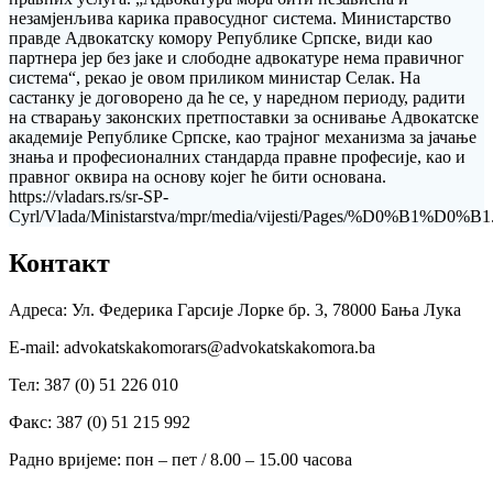
незамјенљива карика правосудног система. Министарство
правде Адвокатску комору Републике Српске, види као
партнера јер без јаке и слободне адвокатуре нема правичног
система“, рекао је овом приликом министар Селак. На
састанку је договорено да ће се, у наредном периоду, радити
на стварању законских претпоставки за оснивање Адвокатске
академије Републике Српске, као трајног механизма за јачање
знања и професионалних стандарда правне професије, као и
правног оквира на основу којег ће бити основана.
https://vladars.rs/sr-SP-
Cyrl/Vlada/Ministarstva/mpr/media/vijesti/Pages/%D0%B1%D0%B1
Контакт
Адреса: Ул. Федерика Гарсије Лорке бр. 3, 78000 Бања Лука
Е-mail: advokatskakomorars@advokatskakomora.ba
Тел: 387 (0) 51 226 010
Факс: 387 (0) 51 215 992
Радно вријеме: пон – пет / 8.00 – 15.00 часова