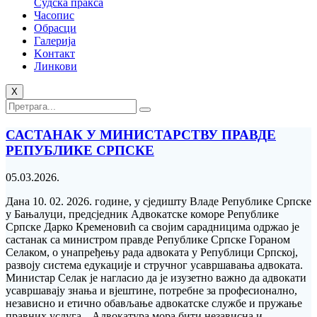
Судска пракса
Часопис
Обрасци
Галерија
Kонтакт
Линкови
X
САСТАНАК У МИНИСТАРСТВУ ПРАВДЕ
РЕПУБЛИКЕ СРПСКЕ
05.03.2026.
Дана 10. 02. 2026. године, у сједишту Владе Републике Српске
у Бањалуци, предсједник Адвокатске коморе Републике
Српске Дарко Кременовић са својим сарадницима одржао је
састанак са министром правде Републике Српске Гораном
Селаком, о унапређењу рада адвоката у Републици Српској,
развоју система едукације и стручног усавршавања адвоката.
Министар Селак је нагласио да је изузетно важно да адвокати
усавршавају знања и вјештине, потребне за професионално,
независно и етично обављање адвокатске службе и пружање
правних услуга. „Адвокатура мора бити независна и