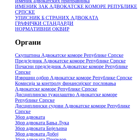
Именик адвокатских приправника
ИМЕНИК ЗАК АДВОКАТСКЕ КОМОРЕ РЕПУБЛИКЕ
СРПСКЕ
УПИСНИК Б СТРАНИХ АДВОКАТА
ГРАФИЧКИ СТАНДАРДИ
НОРМАТИВНИ ОКВИР
Органи
Скупштина Адвокатске коморе Републике Српске
Предсједник Адвокатске коморе Републике Српске
Почасни предсједник Адвокатске коморе Републике
Српске
Извршни одбор Адвокатске коморе Републике Српске
Комисија за контролу финансијског пословања
Адвокатске коморе Републике Српске
Дисциплинско тужилаштво Адвокатске коморе
Републике Српске
Дисциплински судови Адвокатске коморе Републике
Српске
Збор адвоката
Збор адвоката Бања Лука
Збор адвоката Бијељина
Збор адвоката Добој
Збор адвоката Приједор