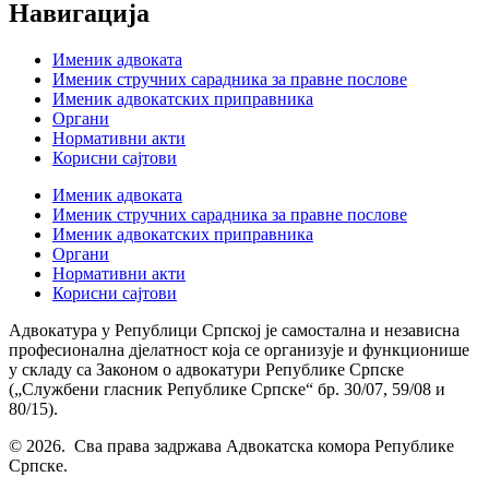
Навигација
Именик адвоката
Именик стручних сарадника за правне послове
Именик адвокатских приправника
Органи
Нормативни акти
Корисни сајтови
Именик адвоката
Именик стручних сарадника за правне послове
Именик адвокатских приправника
Органи
Нормативни акти
Корисни сајтови
Адвокатура у Републици Српској је самостална и независна
професионална дјелатност која се организује и функционише
у складу са Законом о адвокатури Републике Српске
(„Службени гласник Републике Српске“ бр. 30/07, 59/08 и
80/15).
© 2026. Сва права задржава Адвокатска комора Републике
Српске.