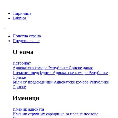
Ћирилица
Latinica
Почетна страна
Представљање
О нама
Историјат
Адвокатска комора Републике Српске данас
Почасни предсједник Адвокатске коморе Републике
Српске
Били су предсједници Адвокатске коморе Републике
Српске
Именици
Именик адвоката
Именик стручних сарадника за правне послове