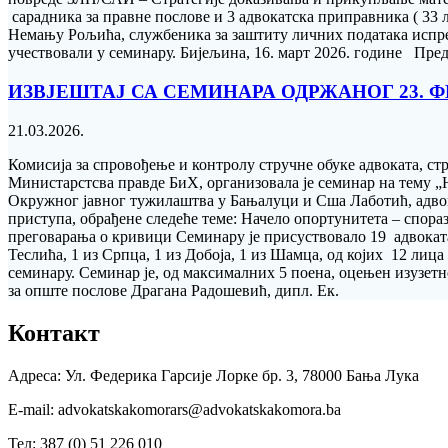
сарадника за правне послове и 3 адвокатска приправника ( 33 л
Немању Рољића, службеника за заштиту личних података испре
учествовали у семинару. Бијељина, 16. март 2026. године Пре
ИЗВЈЕШТАЈ СА СЕМИНАРА ОДРЖАНОГ 23. Ф
21.03.2026.
Комисија за спровођење и контролу стручне обуке aдвоката, с
Министарстсва правде БиХ, организовала је семинар на тему 
Окружног јавног тужилаштва у Бањалуци и Сша Лаботић, адвока
приступа, обрађене следеће теме: Начело опортунитета – спо
преговарања о кривици Семинару је присуствовало 19 адвоката, 
Теслића, 1 из Српца, 1 из Добоја, 1 из Шамца, од којих 12 лиц
семинару. Семинар је, од максималних 5 поена, оцењен изузе
за опште послове Драгана Радошевић, дипл. Ек.
Контакт
Адреса: Ул. Федерика Гарсије Лорке бр. 3, 78000 Бања Лука
Е-mail: advokatskakomorars@advokatskakomora.ba
Тел: 387 (0) 51 226 010