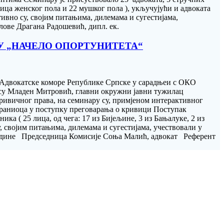
лица женског пола и 22 мушког пола ), укључујући и адвоката
вно су, својим питањима, дилемама и сугестијама,
ове Драгана Радошевић, дипл. ек.
МУ „НАЧЕЛО ОПОРТУНИТЕТА“
а Адвокатске коморе Републике Српске у сарадњеи с ОКО
 су Младен Митровић, главни окружни јавни тужилац
ривичног права, на семинару су, примјеном интерактивног
браниоца у поступку преговарања о кривици Поступак
ка ( 25 лица, од чега: 17 из Бијељине, 3 из Бањалуке, 2 из
у, својим питањима, дилемама и сугестијама, учествовали у
. године Председница Комисије Соња Малић, адвокат Референт