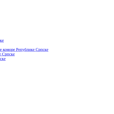
ке
ке коморе Републике Српске
е Српске
ске