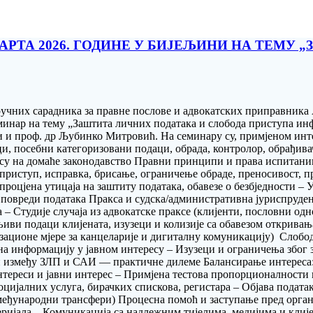
АРТА 2026. ГОДИНЕ У БИЈЕЉИНИ НА ТЕМУ
тручних сарадника за правне послове и aдвокатских приправника
еминар на тему „Заштита личних података и слобода приступа и
и и проф. др Љубинко Митровић. На семинару су, примјеном инте
и, посебни категоризовани подаци, обрада, контролор, обрађива
су на домаће законодавство Правни принципи и права испитаник
: приступ, исправка, брисање, ограничење обраде, преносивост,
процјена утицаја на заштиту података, обавезе о безбједности –
повреди података Пракса и судска/административна јуриспруден
– Студије случаја из адвокатске праксе (клијенти, пословни одн
љиви подаци клијената, изузеци и колизије са обавезом открива
изационе мјере за канцеларије и дигиталну комуникацију) Слоб
а информацију у јавном интересу – Изузеци и ограничења због 
и између ЗЛП и САИ — практичне дилеме Балансирање интереса: 
тереси и јавни интерес – Примјена тестова пропорционалности 
ијалних услуга, бирачких спискова, регистара – Објава података 
а, међународни трансфери) Процесна помоћ и заступање пред орг
ијала – Комуникација са надлежним тијелима, медијима и клије