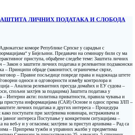
 „ЗАШТИТА ЛИЧНИХ ПОДАТАКА И СЛОБОДА
 Адвокатске коморе Републике Српске у сарадњи с
нформацијама“ у Бијељини. Предавачи на семинару били су ма
рактивног приступа, обрађене следеће теме: Заштита личних
ч – Закон о заштити личних података и релевантни подзаконски
а – Принципи обраде (законитост, ограничење сврхе,
 приговор – Правне посљедице повреде права и надокнада штете
 Уговорни односи и одговорности између контролора и
ција – Анализа релевантних пресуда домаћих и ЕУ судова –
оси, спољни захтјев за подацима) Заштита података у
ња – Интерни акти: политика приватности, правила чувања и
ода приступа информацијама (САИ) Основе и однос према ЗЛП –
заштите личних података и других интереса – Процедура
како поступати при захтјевима новинара, истраживача и
и јавног интереса Поступање у конкретним ситуацијама –
на веб-у и у огласима; захтјеви за приступ архивама – Рад са
анима – Припрема тужби и управних жалби у предметима
нтима Семинару је присуствовало 25 адвоката, 5 стручних