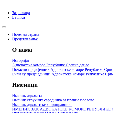
Ћирилица
Latinica
Почетна страна
Представљање
О нама
Историјат
Адвокатска комора Републике Српске данас
Почасни предсједник Адвокатске коморе Републике Српс
Били су предсједници Адвокатске коморе Републике Срп
Именици
Именик адвоката
Именик стручних сарадника за правне послове
Именик адвокатских приправника
ИМЕНИК ЗАК АДВОКАТСКЕ КОМОРЕ РЕПУБЛИКЕ 