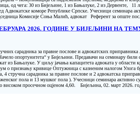
ица, од чега: 30 из Бијељине, 1 из Бањалуке, 2 из Дервенте, 11 
д Адвокатске коморе Републике Српске. Учесници семинара акти
дседница Комисије Соња Малић, адвокат Референт за опште посл
ЕБРУАРА 2026. ГОДИНЕ У БИЈЕЉИНИ НА ТЕ
тручних сарадника за правне послове и aдвокатских приправник
„Начело опортунитета“ у Бијељини. Предавачи на семинару били
т из Бањалуке. У циљу јачања капацитета адвоката у области к
разум о признању кривице Оптужница с казненим налогом Улога 
4 стручна сарадника за правне послове и 2 адвокатска приправни
а женског пола и 13 мушког пола ). Учесници семинара активно с
тно високом просечном оцјеном 4,60. Бијељина, 02. март 2026