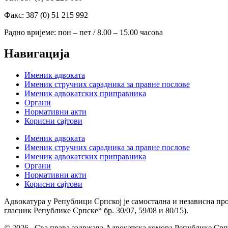
Факс: 387 (0) 51 215 992
Радно вријеме: пон – пет / 8.00 – 15.00 часова
Навигација
Именик адвоката
Именик стручних сарадника за правне послове
Именик адвокатских приправника
Органи
Нормативни акти
Корисни сајтови
Именик адвоката
Именик стручних сарадника за правне послове
Именик адвокатских приправника
Органи
Нормативни акти
Корисни сајтови
Адвокатура у Републици Српској је самостална и независна пр
гласник Републике Српске“ бр. 30/07, 59/08 и 80/15).
© 2026. Сва права задржава Адвокатска комора Републике Срп