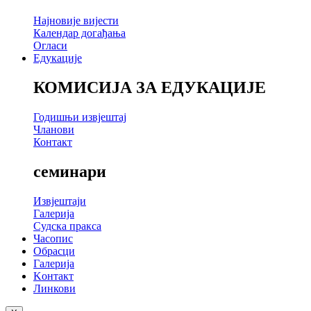
Најновије вијести
Календар догађања
Огласи
Едукације
КОМИСИЈА ЗА ЕДУКАЦИЈЕ
Годишњи извјештај
Чланови
Контакт
семинари
Извјештаји
Галерија
Судска пракса
Часопис
Обрасци
Галерија
Kонтакт
Линкови