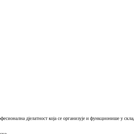
офесионална дјелатност која се организује и функционише у скл
ске.