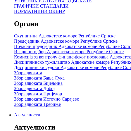
УПИСНИК Б СТРАНИХ АДВОКАТА
ГРАФИЧКИ СТАНДАРДИ
НОРМАТИВНИ ОКВИР
Органи
Скупштина Адвокатске коморе Републике Српске
Предсједник Адвокатске коморе Републике Српске
Почасни предсједник Адвокатске коморе Републике Српс
Извршни одбор Адвокатске коморе Републике Српске
Комисија за контролу финансијског пословања Адвокатс
Дисциплинско тужилаштво Адвокатске коморе Републик
Дисциплински судови Адвокатске коморе Републике Срп
Збор адвоката
Збор адвоката Бања Лука
Збор адвоката Бијељина
Збор адвоката Добој
Збор адвоката Приједор
Збор адвоката Источно Сарајево
Збор адвоката Требиње
Актуелности
Актуелности