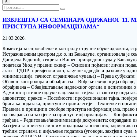
X
ИЗВЈЕШТАЈ СА СЕМИНАРА ОДРЖАНОГ 11. М
ПРИСТУПА ИНФОРМАЦИЈАМА“
21.03.2026.
Комисија за спровођење и контролу стручне обуке aдвоката, с
Истраживачким центром д.о.о. из Бањалуке, организовала је с
Данијела Радонић, секретар Вишег привредног суда у Бањалуц
података Увод у правни оквир – Основни појмови: лични подац
акти – ГДПР: примјенљивост, кључне одредбе и разлике у одно
минимизација, тачност, ограничење чувања) – Права субјеката
Обавезе контролора и обрађивача – Вођење евиденција обраде, 
обрађивача – Обавјештавање надлежног органа и испитаника о 
Административне одлуке надлежног тијела за заштиту података 
адвокатској пракси – Посебности: професионална тајна, повјер
брисања података, приступне привилегије – Техничке и орган
Правила и принципи слободе приступа информацијама, право н
одговарања на захтјеве за приступ информацијама – Конфликт
грађана – Редиговање/анонимизација докумената; оправдани ин
Захтјеви за приступ личним подацима запослених, корисника соц
трећим странама и дијељење података (уговори, захтјеви суд
повреде ЗЛП/САИ – Стратегије доказивања и прикупљање матер