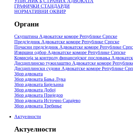
УПИСНИК Б СТРАНИХ АДВОКАТА
ГРАФИЧКИ СТАНДАРДИ
НОРМАТИВНИ ОКВИР
Органи
Скупштина Адвокатске коморе Републике Српске
Предсједник Адвокатске коморе Републике Српске
Почасни предсједник Адвокатске коморе Републике Српс
Извршни одбор Адвокатске коморе Републике Српске
Комисија за контролу финансијског пословања Адвокатс
Дисциплинско тужилаштво Адвокатске коморе Републик
Дисциплински судови Адвокатске коморе Републике Срп
Збор адвоката
Збор адвоката Бања Лука
Збор адвоката Бијељина
Збор адвоката Добој
Збор адвоката Приједор
Збор адвоката Источно Сарајево
Збор адвоката Требиње
Актуелности
Актуелности