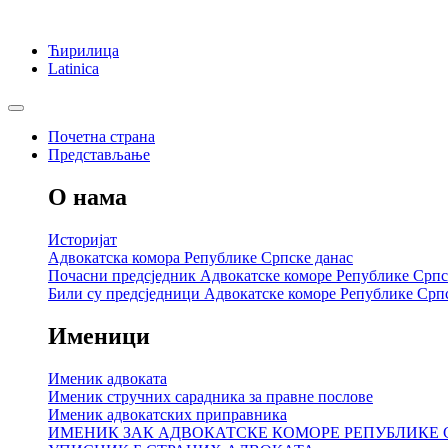
Ћирилица
Latinica
Почетна страна
Представљање
О нама
Историјат
Адвокатска комора Републике Српске данас
Почасни предсједник Адвокатске коморе Републике Српс
Били су предсједници Адвокатске коморе Републике Срп
Именици
Именик адвоката
Именик стручних сарадника за правне послове
Именик адвокатских приправника
ИМЕНИК ЗАК АДВОКАТСКЕ КОМОРЕ РЕПУБЛИКЕ 