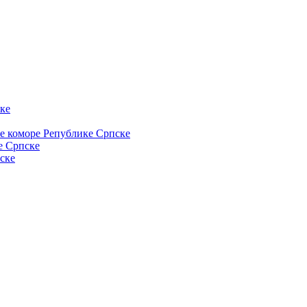
ке
ке коморе Републике Српске
е Српске
ске