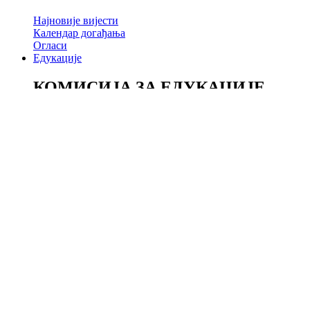
Најновије вијести
Календар догађања
Огласи
Едукације
КОМИСИЈА ЗА ЕДУКАЦИЈЕ
Годишњи извјештај
Чланови
Контакт
семинари
Извјештаји
Галерија
Судска пракса
Часопис
Обрасци
Галерија
Kонтакт
Линкови