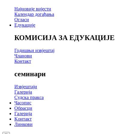
Најновије вијести
Календар догађања
Огласи
Едукације
КОМИСИЈА ЗА ЕДУКАЦИЈЕ
Годишњи извјештај
Чланови
Контакт
семинари
Извјештаји
Галерија
Судска пракса
Часопис
Обрасци
Галерија
Kонтакт
Линкови