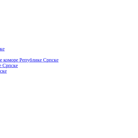
ке
ке коморе Републике Српске
е Српске
ске