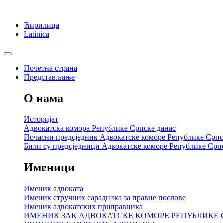
Ћирилица
Latinica
Почетна страна
Представљање
О нама
Историјат
Адвокатска комора Републике Српске данас
Почасни предсједник Адвокатске коморе Републике Српс
Били су предсједници Адвокатске коморе Републике Срп
Именици
Именик адвоката
Именик стручних сарадника за правне послове
Именик адвокатских приправника
ИМЕНИК ЗАК АДВОКАТСКЕ КОМОРЕ РЕПУБЛИКЕ 