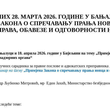
 28. МАРТА 2026. ГОДИНЕ У БАЊАЛ
ЗАКОНА О СПРЕЧАВАЊУ ПРАЊА НО
РАВА, ОБАВЕЗЕ И ОДГОВОРНОСТИ 
ањалуци и 18. априла 2026. године у Бијељини на тему
„Примје
надзорних органа
“
тручних сарадника за правне послове и aдвокатских приправника
инар на тему
„Примјена Закона о спречавању прања новца и 
 др Љубинко Митровић, мр Един Јахић, Министарство безбједнос
ледеће теме: