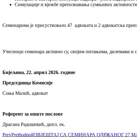
Симулације и вјежбе препознавања сумњивих активност
Семинарима је присуствовало 47 адвоката и 2 адвокатска припр
Учесници семинара активно су, својим питањима, дилемама и су
Бијељина, 22. април 2026. године
Председница Комисије
Соња Малић, адвокат
Референт за опште послове
Драгана Радошевић, дипл. ек.
Prev
Prethodno
ИЗВЈЕШТАЈ СА СЕМИНАРА ОДРЖАНОГ 27 МА