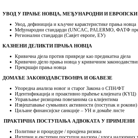
УВОД У ПРАЊЕ НОВЦА, МЕЂУНАРОДНИ И ЕВРОПСКИ
Увод, дефиниција и кључне карактеристике прања новца
Међународни стандарди (UNCAC, PALERMO, ФАТФ пре
Регионални стандарди (Савјет европе, ЕУ)
КАЗНЕНИ ДЕЛИКТИ ПРАЊА НОВЦА
Кривична дјела против привреде као предикатна дјела
Кривично дјело прања новца у кривичним законодавстви
Прекршаји прања новца
ДОМАЋЕ ЗАКОНОДАВСТВО/НРА И ОБАВЕЗЕ
Упоредна анализа новог и старог Закона о СПН/ФТ
Идентификација и проактивно праћење клијената (КYЦ)
Управљање ризицима повезанима са клијентима
Извјештавање сумњивих активности (поступак и рокови)
Циљане финансијске санкције – УН и домаће листе
ПРАКТИЧНА ПОСТУПАЊА АДВОКАТА У ПРИМЈЕНИ
Политике и процедуре / процјена ризика
Интерни и екстерни поступци надзора / улога надзорних 