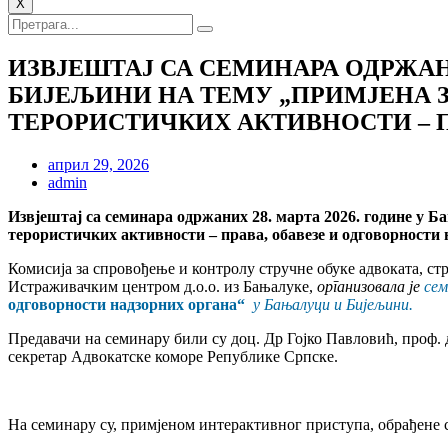
X
ИЗВЈЕШТАЈ СА СЕМИНАРА ОДРЖАНИХ
БИЈЕЉИНИ НА ТЕМУ „ПРИМЈЕНА 
ТЕРОРИСТИЧКИХ АКТИВНОСТИ – П
април 29, 2026
admin
Изв
ј
ештај са семинара
одржаних 28. марта 2026. године у Б
терористичких активности – права, обавезе и одговорности 
Комисија за спровођење и контролу стручне обуке aдвоката, с
Истраживачким центром д.о.о. из Бањалуке,
организовала је
сем
одговорности надзорних органа
“
у Бањалуци и Бијељини.
Предавачи на семинару били су доц. Др Гојко Павловић, проф.
секретар Адвокатске коморе Републике Српске.
На семинару су, примјеном интерактивног приступа, обрађене с