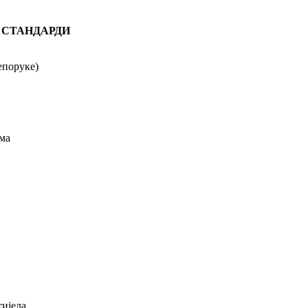
 СТАНДАРДИ
поруке)
ма
тијела