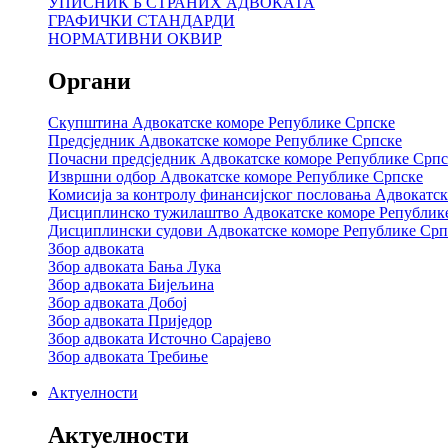
УПИСНИК Б СТРАНИХ АДВОКАТА
ГРАФИЧКИ СТАНДАРДИ
НОРМАТИВНИ ОКВИР
Органи
Скупштина Адвокатске коморе Републике Српске
Предсједник Адвокатске коморе Републике Српске
Почасни предсједник Адвокатске коморе Републике Српс
Извршни одбор Адвокатске коморе Републике Српске
Комисија за контролу финансијског пословања Адвокатс
Дисциплинско тужилаштво Адвокатске коморе Републик
Дисциплински судови Адвокатске коморе Републике Срп
Збор адвоката
Збор адвоката Бања Лука
Збор адвоката Бијељина
Збор адвоката Добој
Збор адвоката Приједор
Збор адвоката Источно Сарајево
Збор адвоката Требиње
Актуелности
Актуелности