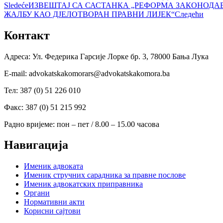
Sledeće
ИЗВЕШТАЈ СА САСТАНКА „РЕФОРМА ЗАКОНОДАВ
ЖАЛБУ КАО ДЈЕЛОТВОРАН ПРАВНИ ЛИЈЕК“
Следећи
Контакт
Адреса: Ул. Федерика Гарсије Лорке бр. 3, 78000 Бања Лука
Е-mail: advokatskakomorars@advokatskakomora.ba
Тел: 387 (0) 51 226 010
Факс: 387 (0) 51 215 992
Радно вријеме: пон – пет / 8.00 – 15.00 часова
Навигација
Именик адвоката
Именик стручних сарадника за правне послове
Именик адвокатских приправника
Органи
Нормативни акти
Корисни сајтови