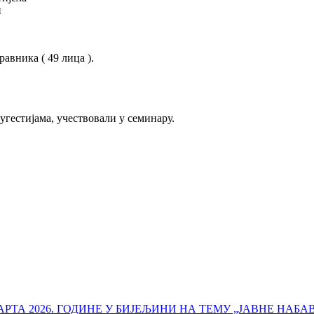
и
авника ( 49 лица ).
гестијама, учествовали у семинару.
РТА 2026. ГОДИНЕ У БИЈЕЉИНИ НА ТЕМУ „ЈАВНЕ НАБА