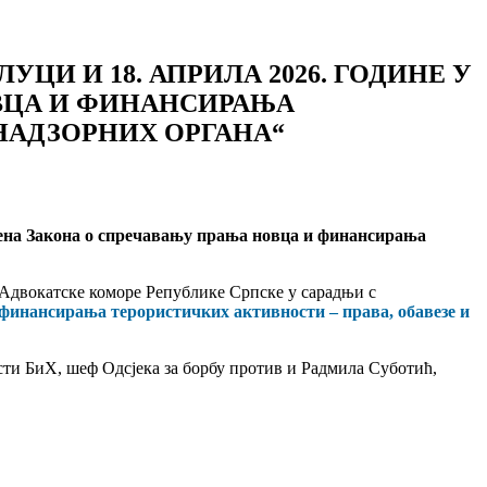
УЦИ И 18. АПРИЛА 2026. ГОДИНЕ У
ВЦА И ФИНАНСИРАЊА
НАДЗОРНИХ ОРГАНА“
на Закона о спречавању прања новца и финансирања
 Адвокатске коморе Републике Српске у сарадњи с
финансирања терористичких активности – права, обавезе и
ти БиХ, шеф Одсјека за борбу против и Радмила Суботић,