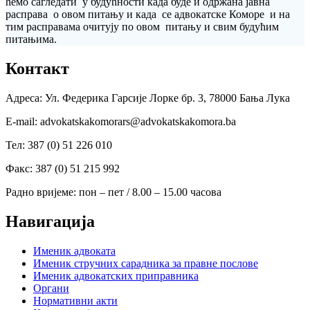
ћемо сагледати у будућности када буде и одржана јавна
расправа о овом питању и када се адвокатске Коморе и на
тим расправама очитују по овом питању и свим будућим
питањима.
Контакт
Адреса: Ул. Федерика Гарсије Лорке бр. 3, 78000 Бања Лука
Е-mail: advokatskakomorars@advokatskakomora.ba
Тел: 387 (0) 51 226 010
Факс: 387 (0) 51 215 992
Радно вријеме: пон – пет / 8.00 – 15.00 часова
Навигација
Именик адвоката
Именик стручних сарадника за правне послове
Именик адвокатских приправника
Органи
Нормативни акти