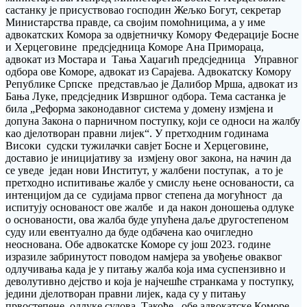
састанку је присуствовао господин Жељко Богут, секретар
Министарства правде, са својим помоћницима, а у име
адвокатских Комора за одвјетничку Комору Федерације Босне
и Херцеговине предсједница Коморе Ана Примораца,
адвокат из Мостара и Тања Хаџагић предсједница Управног
одбора ове Коморе, адвокат из Сарајева. Адвокатску Комору
Републике Српске представљао је Далибор Мрша, адвокат из
Бања Луке, предсједник Извршног одбора. Тема састанка је
била „Реформа законодавног система у домену измјена и
допуна Закона о парничном поступку, који се односи на жалбу
као дјелотворан правни лијек“. У претходним годинама
Високи судски тужилачки савјет Босне и Херцеговине,
доставио је иницијативу за измјену овог закона, на начин да
се уведе један нови Институт, у жалбени поступак, а то је
претходно испитивање жалбе у смислу њене основаности, са
интенцијом да се судијама првог степена да могућност да
испитују основаност ове жалбе и да након доношења одлуке
о основаности, ова жалба буде упућена даље другостепеном
суду или евентуално да буде одбачена као очигледно
неоснована. Обе адвокатске Коморе су још 2023. године
изразиле забринутост поводом намјера за увођење оваквог
одлучивања када је у питању жалба која има суспензивно и
деволутивно дејство и која је најчешће странкама у поступку,
једини дјелотворан правни лијек, када су у питању
првостепене одлуке судова. Такође, обе адвокатске Коморе