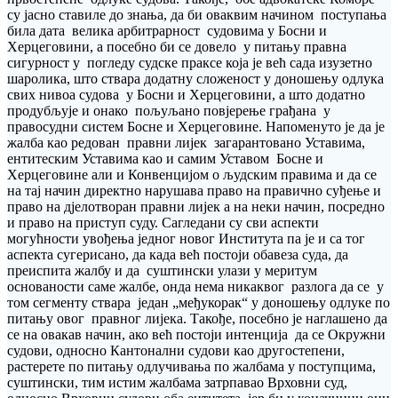
су јасно ставиле до знања, да би оваквим начином поступања
била дата велика арбитрарност судовима у Босни и
Херцеговини, а посебно би се довело у питању правна
сигурност у погледу судске праксе која је већ сада изузетно
шаролика, што ствара додатну сложеност у доношењу одлука
свих нивоа судова у Босни и Херцеговини, а што додатно
продубљује и онако пољуљано повјерење грађана у
правосудни систем Босне и Херцеговине. Напоменуто је да је
жалба као редован правни лијек загарантовано Уставима,
ентитеским Уставима као и самим Уставом Босне и
Херцеговине али и Конвенцијом о људским правима и да се
на тај начин директно нарушава право на правично суђење и
право на дјелотворан правни лијек а на неки начин, посредно
и право на приступ суду. Сагледани су сви аспекти
могућности увођења једног новог Института па је и са тог
аспекта сугерисано, да када већ постоји обавеза суда, да
преиспита жалбу и да суштински улази у меритум
основаности саме жалбе, онда нема никаквог разлога да се у
том сегменту ствара један „међукорак“ у доношењу одлуке по
питању овог правног лијека. Такође, посебно је наглашено да
се на овакав начин, ако већ постоји интенција да се Окружни
судови, односно Кантонални судови као другостепени,
растерете по питању одлучивања по жалбама у поступцима,
суштински, тим истим жалбама затрпавао Врховни суд,