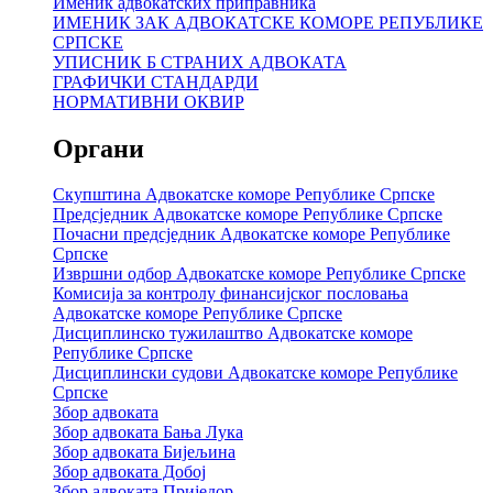
Именик адвокатских приправника
ИМЕНИК ЗАК АДВОКАТСКЕ КОМОРЕ РЕПУБЛИКЕ
СРПСКЕ
УПИСНИК Б СТРАНИХ АДВОКАТА
ГРАФИЧКИ СТАНДАРДИ
НОРМАТИВНИ ОКВИР
Органи
Скупштина Адвокатске коморе Републике Српске
Предсједник Адвокатске коморе Републике Српске
Почасни предсједник Адвокатске коморе Републике
Српске
Извршни одбор Адвокатске коморе Републике Српске
Комисија за контролу финансијског пословања
Адвокатске коморе Републике Српске
Дисциплинско тужилаштво Адвокатске коморе
Републике Српске
Дисциплински судови Адвокатске коморе Републике
Српске
Збор адвоката
Збор адвоката Бања Лука
Збор адвоката Бијељина
Збор адвоката Добој
Збор адвоката Приједор