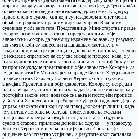
односно Врховни судови оба ентитета, јер би у коначници они
морали да дају одговоре на питања, зашто је одређена жалба
одбачена као очигледно неоснована, јер би се на ту одлуку
првостепених судова, сви који су незадовољни опет могли
обраћати редовним правним лијеком, управо Врховним
судовима у оба ентитета. Представници Министарства правде
су врло јасно ставили до знања представницима обје
адвокатске Коморе, да разумију изражену бојазан, да разумију
аргументе који су изнесени на данашњем састанку и у
комуникацији која је претходила данашњем састанку, а уједно
је исказана спремност да се у све значајне процесе, када је у
питању доношење нових закона или измјена постојећих у све
те процесе укључе представници обје адвокатске Коморе и да
је дијалог између Министарства правде Босне и Херцеговине
и адвокатских Комора у Босни и Херцеговини изузетно
значајан. Представници обје адвокатске Коморе су истрајали
на ставу да је у свим процесима када се доносе или мијењају
постојећи закони или подзаконска акта и постојећи прописи
у Босни и Херцеговини, треба да се чује ријеч адвоката, јер су
управо адвокати они који су на првој „борбеној“ линији, када
је у питању доношење одлука, присуствовање судским
процесима и креирање будућих судских ставова будућих
судских ставова приликом доношења одлука у правосуђу
Босне и Херцеговине у њеној цијелостии. Састанак је
оцијењен као изузетно успјешан, а резултате овог састанака