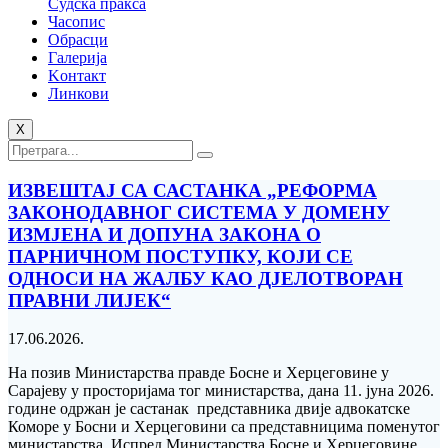
Судска пракса
Часопис
Обрасци
Галерија
Kонтакт
Линкови
X
ИЗВЕШТАЈ СА САСТАНКА „РЕФОРМА
ЗАКОНОДАВНОГ СИСТЕМА У ДОМЕНУ
ИЗМЈЕНА И ДОПУНА ЗАКОНА О
ПАРНИЧНОМ ПОСТУПКУ, КОЈИ СЕ
ОДНОСИ НА ЖАЛБУ КАО ДЈЕЛОТВОРАН
ПРАВНИ ЛИЈЕК“
17.06.2026.
На позив Министарства правде Босне и Херцеговине у
Сарајеву у просторијама тог министарства, дана 11. јуна 2026.
године одржан је састанак представника двије адвокатске
Коморе у Босни и Херцеговини са представницима поменутог
министарства. Испред Министарства Босне и Херцеговине