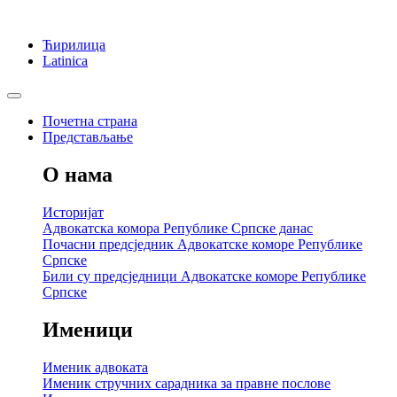
Ћирилица
Latinica
Почетна страна
Представљање
О нама
Историјат
Адвокатска комора Републике Српске данас
Почасни предсједник Адвокатске коморе Републике
Српске
Били су предсједници Адвокатске коморе Републике
Српске
Именици
Именик адвоката
Именик стручних сарадника за правне послове