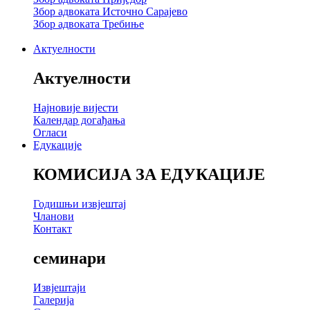
Збор адвоката Источно Сарајево
Збор адвоката Требиње
Актуелности
Актуелности
Најновије вијести
Календар догађања
Огласи
Едукације
КОМИСИЈА ЗА ЕДУКАЦИЈЕ
Годишњи извјештај
Чланови
Контакт
семинари
Извјештаји
Галерија