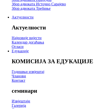
Збор адвоката Источно Сарајево
Збор адвоката Требиње
Актуелности
Актуелности
Најновије вијести
Календар догађања
Огласи
Едукације
КОМИСИЈА ЗА ЕДУКАЦИЈЕ
Годишњи извјештај
Чланови
Контакт
семинари
Извјештаји
Галерија