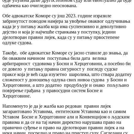
буде упућена даље другостепеном суду или евентуално да буде
одбачена као очигледно неоснована.
Обе адвокатске Коморе су још 2023. године изразиле
забринутост поводом намјера за увођење оваквог одлучивања
када је у питању жалба која има суспензивно и деволутивно
дејство и која је најчешће странкама у поступку, једини
дјелотворан правни лијек, када су у питању првостепене
одлуке судова.
Такође, обе адвокатске Коморе су јасно ставиле до знања, да
би оваквим начином поступања била дата велика
арбитрарност судовима у Босни и Херцеговини, а посебно би
се довело у питању правна сигурност у погледу судске
праксе која је већ сада изузетно шаролика, што ствара додатну
сложеност у доношењу одлука свих нивоа судова у Босни и
Херцеговини, а што додатно продубљује и онако пољуљано
повјерење грађана у правосудни систем Босне и
Херцеговине.
Напоменуто је да је жалба као редован правни лијек
загарантовано Уставима, ентитеским Уставима као и самим
Уставом Босне и Херцеговине али и Конвенцијом о људским
правима и да се на тај начин директно нарушава право на
правично суђење и право на дјелотворан правни лијек а на
неки начин, посредно и право на приступ суду. Сагледани су