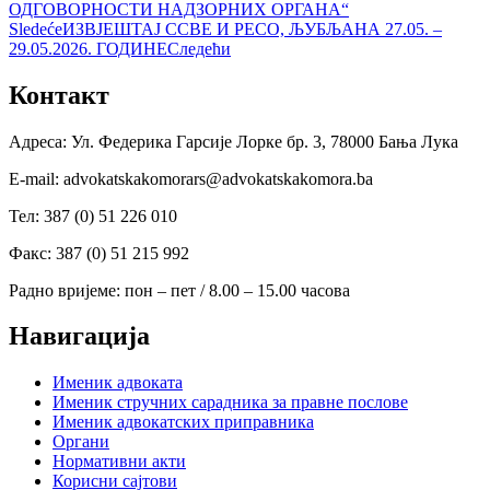
ОДГОВОРНОСТИ НАДЗОРНИХ ОРГАНА“
Sledeće
ИЗВЈЕШТАЈ CCBE И PECO, ЉУБЉАНА 27.05. –
29.05.2026. ГОДИНЕ
Следећи
Контакт
Адреса: Ул. Федерика Гарсије Лорке бр. 3, 78000 Бања Лука
Е-mail: advokatskakomorars@advokatskakomora.ba
Тел: 387 (0) 51 226 010
Факс: 387 (0) 51 215 992
Радно вријеме: пон – пет / 8.00 – 15.00 часова
Навигација
Именик адвоката
Именик стручних сарадника за правне послове
Именик адвокатских приправника
Органи
Нормативни акти
Корисни сајтови