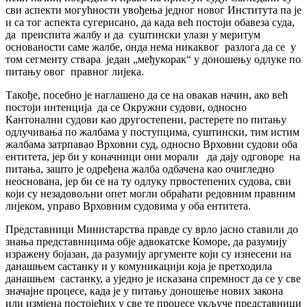
сви аспекти могућности увођења једног новог Института па је
и са тог аспекта сугерисано, да када већ постоји обавеза суда,
да преиспита жалбу и да суштински улази у меритум
основаности саме жалбе, онда нема никаквог разлога да се у
том сегменту ствара један „међукорак“ у доношењу одлуке по
питању овог правног лијека.
Такође, посебно је наглашено да се на овакав начин, ако већ
постоји интенција да се Окружни судови, односно
Кантонални судови као другостепени, растерете по питању
одлучивања по жалбама у поступцима, суштински, тим истим
жалбама затрпавао Врховни суд, односно Врховни судови оба
ентитета, јер би у коначници они морали да дају одговоре на
питања, зашто је одређена жалба одбачена као очигледно
неоснована, јер би се на ту одлуку првостепених судова, сви
који су незадовољни опет могли обраћати редовним правним
лијеком, управо Врховним судовима у оба ентитета.
Представници Министарства правде су врло јасно ставили до
знања представницима обје адвокатске Коморе, да разумију
изражену бојазан, да разумију аргументе који су изнесени на
данашњем састанку и у комуникацији која је претходила
данашњем састанку, а уједно је исказана спремност да се у све
значајне процесе, када је у питању доношење нових закона
или измјена постојећих у све те процесе укључе представници