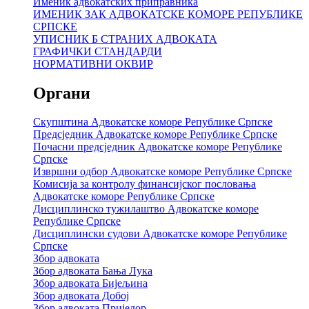
Именик адвокатских приправника
ИМЕНИК ЗАК АДВОКАТСКЕ КОМОРЕ РЕПУБЛИКЕ
СРПСКЕ
УПИСНИК Б СТРАНИХ АДВОКАТА
ГРАФИЧКИ СТАНДАРДИ
НОРМАТИВНИ ОКВИР
Органи
Скупштина Адвокатске коморе Републике Српске
Предсједник Адвокатске коморе Републике Српске
Почасни предсједник Адвокатске коморе Републике
Српске
Извршни одбор Адвокатске коморе Републике Српске
Комисија за контролу финансијског пословања
Адвокатске коморе Републике Српске
Дисциплинско тужилаштво Адвокатске коморе
Републике Српске
Дисциплински судови Адвокатске коморе Републике
Српске
Збор адвоката
Збор адвоката Бања Лука
Збор адвоката Бијељина
Збор адвоката Добој
Збор адвоката Приједор