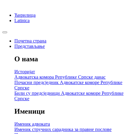
Ћирилица
Latinica
Почетна страна
Представљање
О нама
Историјат
Адвокатска комора Републике Српске данас
Почасни предсједник Адвокатске коморе Републике
Српске
Били су предсједници Адвокатске коморе Републике
Српске
Именици
Именик адвоката
Именик стручних сарадника за правне послове