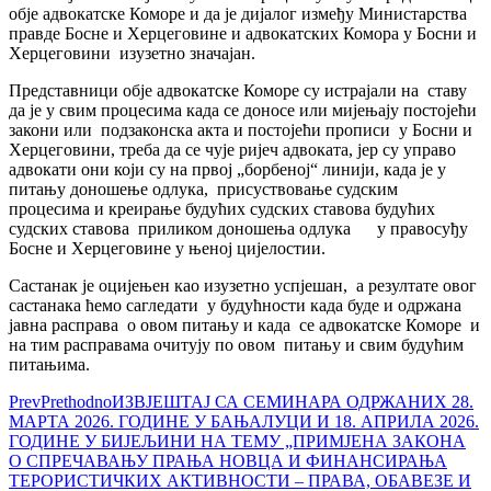
обје адвокатске Коморе и да је дијалог између Министарства
правде Босне и Херцеговине и адвокатских Комора у Босни и
Херцеговини изузетно значајан.
Представници обје адвокатске Коморе су истрајали на ставу
да је у свим процесима када се доносе или мијењају постојећи
закони или подзаконска акта и постојећи прописи у Босни и
Херцеговини, треба да се чује ријеч адвоката, јер су управо
адвокати они који су на првој „борбеној“ линији, када је у
питању доношење одлука, присуствовање судским
процесима и креирање будућих судских ставова будућих
судских ставова приликом доношења одлука у правосуђу
Босне и Херцеговине у њеној цијелостии.
Састанак је оцијењен као изузетно успјешан, а резултате овог
састанака ћемо сагледати у будућности када буде и одржана
јавна расправа о овом питању и када се адвокатске Коморе и
на тим расправама очитују по овом питању и свим будућим
питањима.
Prev
Prethodno
ИЗВЈЕШТАЈ СА СЕМИНАРА ОДРЖАНИХ 28.
МАРТА 2026. ГОДИНЕ У БАЊАЛУЦИ И 18. АПРИЛА 2026.
ГОДИНЕ У БИЈЕЉИНИ НА ТЕМУ „ПРИМЈЕНА ЗАКОНА
О СПРЕЧАВАЊУ ПРАЊА НОВЦА И ФИНАНСИРАЊА
ТЕРОРИСТИЧКИХ АКТИВНОСТИ – ПРАВА, ОБАВЕЗЕ И