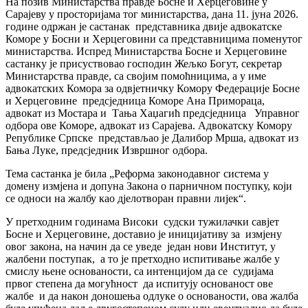
На позив Министарства правде Босне и Херцеговине у
Сарајеву у просторијама тог министарства, дана 11. јуна 2026.
године одржан је састанак представника двије адвокатске
Коморе у Босни и Херцеговини са представницима поменутог
министарства. Испред Министарства Босне и Херцеговине
састанку је присуствовао господин Жељко Богут, секретар
Министарства правде, са својим помоћницима, а у име
адвокатских Комора за одвјетничку Комору Федерације Босне
и Херцеговине предсједница Коморе Ана Примораца,
адвокат из Мостара и Тања Хаџагић предсједница Управног
одбора ове Коморе, адвокат из Сарајева. Адвокатску Комору
Републике Српске представљао је Далибор Мрша, адвокат из
Бања Луке, предсједник Извршног одбора.
Тема састанка је била „Реформа законодавног система у
домену измјена и допуна Закона о парничном поступку, који
се односи на жалбу као дјелотворан правни лијек“.
У претходним годинама Високи судски тужилачки савјет
Босне и Херцеговине, доставио је иницијативу за измјену
овог закона, на начин да се уведе један нови Институт, у
жалбени поступак, а то је претходно испитивање жалбе у
смислу њене основаности, са интенцијом да се судијама
првог степена да могућност да испитују основаност ове
жалбе и да након доношења одлуке о основаности, ова жалба