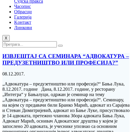
Судска пракса
Часопис
Обрасци
Галерија
Kонтакт
Линкови
X
ИЗВЈЕШТАЈ СА СЕМИНАРА “АДВОКАТУРА –
ПРЕДУЗЕТНИШТВО ИЛИ ПРОФЕСИЈА?”
08.12.2017.
„Адвокатура – предузетништво или професија?“ Бања Лука,
8.12.2017. године Дана, 8.12.2017. године, у ресторану
„Интегра“ у Бањалуци, одржан је семинар на тему
„Адвокатура – предузетништво или професија?“. Семинару,
на којем су предавачи били Бранко Марић, адвокат из Сарајева
и Стеван Димитријевић, адвокат из Бање Луке, присуствовало
је 14 адвоката, претежно чланова Збора адвоката Бања Лука,
Адвокат Марић, оснивач Адвокатског друштва у којем је
запослено 20 адвоката, је учеснике упознао са основним
принципима организације једног адвокатског друштва,