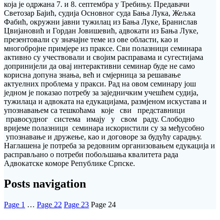
која је одржана 7. и 8. септембра у Требињу. Предавачи
Светозар Бајић, судија Основног суда Бања Лука, Жељка
Фабић, окружни јавни тужилац из Бања Луке, Бранислав
Цвијановић и Гордан Јовишевић, адвокати из Бања Луке,
презентовали су значајне теме из ове области, као и
многобројне примјере из праксе. Сви полазници семинара
активно су учествовали и својим расправама и сугестијама
допринијели да овај интерактивни семинар буде не само
корисна допуна знања, већ и смјерница за решавање
актуелних проблема у пракси. Рад на овом семинару још
једном је показао потребу за заједничким учешћем судија,
тужилаца и адвоката на едукацијама, размјеном искустава и
упознавањем са тешкоћама које сви представници
правосудног система имају у свом раду. Слободно
вријеме полазници семинара искористили су за међусобно
упознавање и дружење, као и договоре за будућу сарадњу.
Наглашена је потреба за редовним организовањем едукација и
расправљано о потреби побољшања квалитета рада
Адвокатске коморе Републике Српске.
Posts navigation
Page
1
…
Page
22
Page
23
Page
24