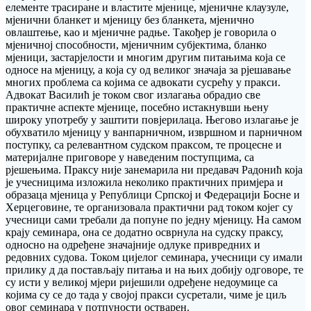
елементе трасиране и властите мјенице, мјеничне клаузуле,
мјенични бланкет и мјеницу без бланкета, мјенично
овлаштење, као и мјеничне радње. Такођер је говорила о
мјеничној способности, мјеничним субјектима, бланко
мјеници, застарјелости и многим другим питањима која се
односе на мјеницу, а која су од великог значаја за рјешавање
многих проблема са којима се адвокати сусрећу у пракси.
Адвокат Василић је током свог излагања обрадио све
практичне аспекте мјенице, посебно истакнувши њену
широку употребу у заштити повјерилаца. Његово излагање је
обухватило мјеницу у ванпарничном, извршном и парничном
поступку, са релевантном судском праксом, те процесне и
материјалне приговоре у наведеним поступцима, са
рјешењима. Праксу није занемарила ни предавач Радонић која
је учесницима изложила неколико практичних примјера и
образаца мјеница у Републици Српској и Федерацији Босне и
Херцеговине, те организовала практични рад током којег су
учесници сами требали да попуне по једну мјеницу. На самом
крају семинара, она се додатно осврнула на судску праксу,
односно на одређене значајније одлуке привредних и
редовних судова. Током цијелог семинара, учесници су имали
прилику д да постављају питања и на њих добију одговоре, те
су исти у великој мјери ријешили одређене недоумице са
којима су се до тада у својој пракси сусретали, чиме је циљ
овог семинара у потпуности остварен.