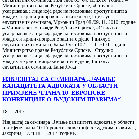
Министарство правде Републике Српске, «Стручно
усавршавање лица која раде на пословима преступништва
младих и кривицноправне заштите дјеце, I циклус
едукативних семинара, Мркоњиц Град 08./09. 11. 2010. године
– Министарство правде Републике Српске, «Стручно
усавршавање лица која раде на пословима преступништва
младих и кривичноправне заштите дјеце, I циклус
едукативних семинара, Бања Лука 10./11. 11. 2010. године–
Министарство правде Републике Српске, «Стручно
усавршавање лица која раде на пословима преступништва
младих и кривичноправне заштите дјеце, I циклус
едукативних семинара, Бања Лука
ИЗВЈЕШТАЈ СА СЕМИНАРА „ЈАЧАЊЕ
КАПАЦИТЕТА АДВОКАТА У ОБЛАСТИ
ПРИМЈЕНЕ ЧЛАНА 10. ЕВРОПСКЕ
КОНВЕНЦИЈЕ О ЉУДСКИМ ПРАВИМА“
18.11.2017.
Извјештај са семинара „Јачање капацитета адвоката у области
примјене члана 10. Европске конвенције о људским правима“,
Јахорина, 17. и 18.11.2017. године.