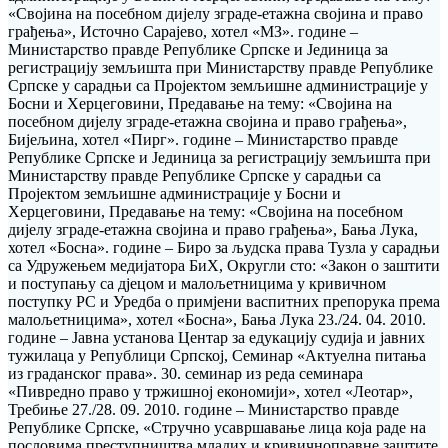
«Својина на посебном дијелу зграде-етажна својина и право
грађења», Источно Сарајево, хотел «МЗ». године –
Министарство правде Републике Српске и Јединица за
регистрацију земљишта при Министарству правде Републике
Српске у сарадњи са Пројектом земљишне администрације у
Босни и Херцеговини, Предавање на тему: «Својина на
посебном дијелу зграде-етажна својина и право грађења»,
Бијељина, хотел «Пирг». године – Министарство правде
Републике Српске и Јединица за регистрацију земљишта при
Министарству правде Републике Српске у сарадњи са
Пројектом земљишне администрације у Босни и
Херцеговини, Предавање на тему: «Својина на посебном
дијелу зграде-етажна својина и право грађења», Бања Лука,
хотел «Босна». године – Биро за људска права Тузла у сарадњи
са Удружењем медијатора БиХ, Округли сто: «Закон о заштити
и поступању са дјецом и малољетницима у кривичном
поступку РС и Уредба о примјени васпитних препорука према
малољетницима», хотел «Босна», Бања Лука 23./24. 04. 2010.
године – Јавна установа Центар за едукацију судија и јавних
тужилаца у Републици Српској, Семинар «Актуелна питања
из граданског права». 30. семинар из реда семинара
«Пивредно право у тржишној економији», хотел «Леотар»,
Требиње 27./28. 09. 2010. године – Министарство правде
Републике Српске, «Стручно усавршавање лица која раде на
пословима преступништва младих и кривичноправне заштите