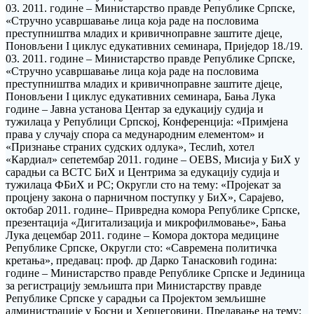
03. 2011. године – Министарство правде Републике Српске,
«Стручно усавршавање лица која раде на пословима
преступништва младих и кривичноправне заштите дјеце,
Поновљени I циклус едукативних семинара, Приједор 18./19.
03. 2011. године – Министарство правде Републике Српске,
«Стручно усавршавање лица која раде на пословима
преступништва младих и кривичноправне заштите дјеце,
Поновљени I циклус едукативних семинара, Бања Лука
године – Јавна установа Центар за едукацију судија и
тужилаца у Републици Српској, Конференција: «Примјена
права у случају спора са медународним елементом» и
«Признање страних судских одлука», Теслић, хотел
«Кардиал» сепетембар 2011. године – OEBS, Мисија у БиХ у
сарадњи са ВСТС БиХ и Центрима за едукацију судија и
тужилаца ФБиХ и РС; Округли сто на тему: «Пројекат за
процјену закона о парничном поступку у БиХ», Сарајево,
октобар 2011. године– Привредна комора Републике Српске,
презентација «Дигитализација и микрофилмовање», Бања
Лука децембар 2011. године – Комора доктора медицине
Републике Српске, Округли сто: «Савремена политичка
кретања», предавац: проф. др Дарко Танасковић година:
године – Министарство правде Републике Српске и Јединица
за регистрацију земљишта при Министарству правде
Републике Српске у сарадњи са Пројектом земљишне
администрације у Босни и Херцеговини, Предавање на тему: