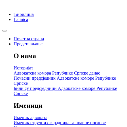
Ћирилица
Latinica
Почетна страна
Представљање
О нама
Историјат
Адвокатска комора Републике Српске данас
Почасни предсједник Адвокатске коморе Републике
Српске
Били су предсједници Адвокатске коморе Републике
Српске
Именици
Именик адвоката
Именик стручних сарадника за правне послове