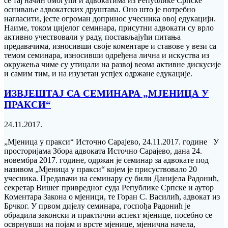
се тај начин омогући и адвокатима из Републике Српске
оснивање адвокатских друштава. Оно што је потребно
нагласити, јесте огроман допринос учесника овој едукацији.
Наиме, током цијелог семинара, присутни адвокати су врло
активно учествовали у раду, постављајући питања
предавачима, износивши своје коментаре и ставове у вези са
темом семинара, износивши одређена лична и искуства из
окружења чиме су утицали на развој веома активне дискусије
и самим тим, и на изузетан успјех одржане едукације.
ИЗВЈЕШТАЈ СА СЕМИНАРА „МЈЕНИЦА У
ПРАКСИ“
24.11.2017.
„Мјеница у пракси“ Источно Сарајево, 24.11.2017. године У
просторијама Збора адвоката Источно Сарајево, дана 24.
новембра 2017. године, одржан је семинар за адвокате под
називом „Мјеница у пракси“ којем је присуствовало 20
учесника. Предавачи на семинару су били Данијела Радонић,
секретар Вишег привредног суда Републике Српске и аутор
Коментара Закона о мјеници, те Горан С. Василић, адвокат из
Брчког. У првом дијелу семинара, госпођа Радонић је
обрадила законски и практични аспект мјенице, посебно се
осврнувши на појам и врсте мјенице, мјенична начела,