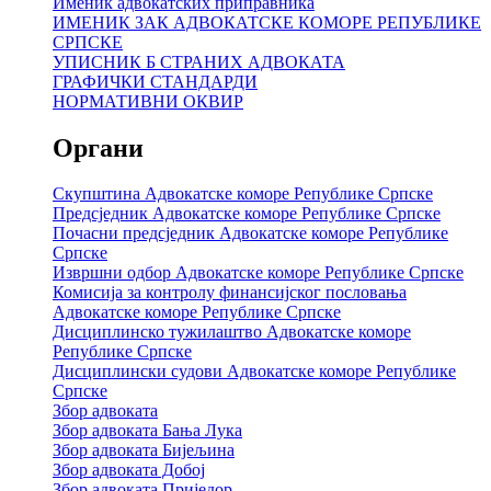
Именик адвокатских приправника
ИМЕНИК ЗАК АДВОКАТСКЕ КОМОРЕ РЕПУБЛИКЕ
СРПСКЕ
УПИСНИК Б СТРАНИХ АДВОКАТА
ГРАФИЧКИ СТАНДАРДИ
НОРМАТИВНИ ОКВИР
Органи
Скупштина Адвокатске коморе Републике Српске
Предсједник Адвокатске коморе Републике Српске
Почасни предсједник Адвокатске коморе Републике
Српске
Извршни одбор Адвокатске коморе Републике Српске
Комисија за контролу финансијског пословања
Адвокатске коморе Републике Српске
Дисциплинско тужилаштво Адвокатске коморе
Републике Српске
Дисциплински судови Адвокатске коморе Републике
Српске
Збор адвоката
Збор адвоката Бања Лука
Збор адвоката Бијељина
Збор адвоката Добој
Збор адвоката Приједор