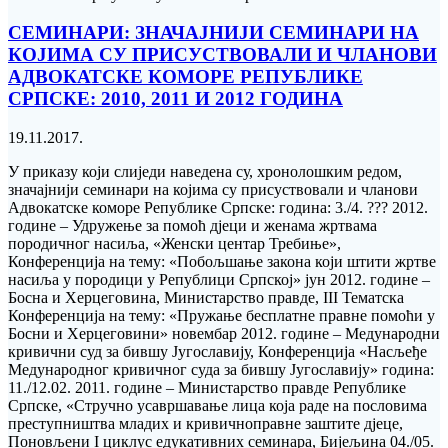
СЕМИНАРИ: ЗНАЧАЈНИЈИ СЕМИНАРИ НА
КОЈИМА СУ ПРИСУСТВОВАЛИ И ЧЛАНОВИ
АДВОКАТСКЕ КОМОРЕ РЕПУБЛИКЕ
СРПСКЕ: 2010, 2011 И 2012 ГОДИНА
19.11.2017.
У приказу који слиједи наведена су, хронолошким редом,
значајнији семинари на којима су присуствовали и чланови
Адвокатске коморе Републике Српске: година: 3./4. ??? 2012.
године – Удружење за помоћ дјеци и женама жртвама
породичног насиља, «Женски центар Требиње»,
Конференција на тему: «Побољшање закона који штити жртве
насиља у породици у Републици Српској» јун 2012. године –
Босна и Херцеговина, Министарство правде, III Тематска
Конференција на тему: «Пружање бесплатне правне помоћи у
Босни и Херцеговини» новембар 2012. године – Медународни
кривични суд за бившу Југославију, Конференција «Насљеђе
Медународног кривичног суда за бившу Југославију» година:
11./12.02. 2011. године – Министарство правде Републике
Српске, «Стручно усавршавање лица која раде на пословима
преступништва младих и кривичноправне заштите дјеце,
Поновљени I циклус едукативних семинара, Бијељина 04./05.