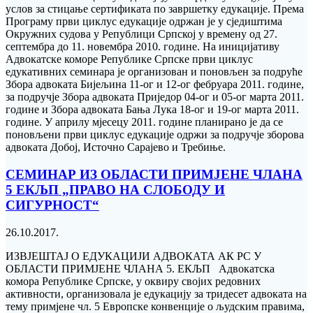
услов за стицање сертификата по завршетку едукације. Према
Програму први циклус едукације одржан је у сједиштима
Окружних судова у Републици Српској у времену од 27.
септембра до 11. новембра 2010. године. На иницијативу
Адвокатске коморе Републике Српске први циклус
едукативних семинара је организован и поновљен за подруће
Збора адвоката Бијељина 11-ог и 12-ог фебруара 2011. године,
за подручје Збора адвоката Приједор 04-ог и 05-ог марта 2011.
године и Збора адвоката Бања Лука 18-ог и 19-ог марта 2011.
године. У априлу мјесецу 2011. године планирано је да се
поновљени први циклус едукације одржи за подручје зборова
адвоката Добој, Источно Сарајево и Требиње.
СЕМИНАР ИЗ ОБЛАСТИ ПРИМЈЕНЕ ЧЛАНА
5 ЕКЉП „ПРАВО НА СЛОБОДУ И
СИГУРНОСТ“
26.10.2017.
ИЗВЈЕШТАЈ О ЕДУКАЦИЈИ АДВОКАТА АК РС У
ОБЛАСТИ ПРИМЈЕНЕ ЧЛАНА 5. ЕКЉП Адвокатска
комора Републике Српске, у оквиру својих редовних
активности, организовала је едукацију за тридесет адвоката на
тему примјене чл. 5 Европске конвенције о људским правима,