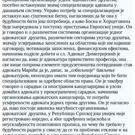
посебно истакнувши значај специјализације адвоката у
данашњем систему. Управо потребу за специјализацијом је
истакнуо као суштински битну, нагласивши да ће она у
будућности бити још потребнија, а како Босна и Херцеговина
буде напредовала у поступку приступања Европској унији. Он
је говорио и о различитим системима организације једног
адвокатског друштва, различитим секторима унутар друштва,
значају усмјеравања запослених ка областима које им највише
одговарају, мотивацији запослених, финансијским ефектима,
начинима подјеле добити и сл. Адвокат Димитријевић је
нагласио да, иако је адвокатура првенствено професија, она
све више поприма елементе предузетништва потврдивши став
адвоката Марића да је, данас, за „озбиљније“ бављење
адвокатуром, неопходно имати тим појединаца који ће бити
специјализовани за одређене области права. Он је такођер
говорио о сарадњи са иностраним канцеларијама и улози
домаћих адвоката у прекограничној сарадњи, начинима
организовања адвокатских канцеларија, те потреби
усмјерености адвоката једних према другима. Он је нагласио
да, иако постоји законска могућност организовања
адвокатског друштва, у Републици Српској још увијек није
регистровано ниједно, а због одређених нејасноћа и
неусклађености позитивних прописа, на чему би требало у
будућности радити у смислу да се ти проблеми отклоне и на