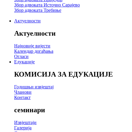
Збор адвоката Источно Сарајево
Збор адвоката Требиње
Актуелности
Актуелности
Најновије вијести
Календар догађања
Огласи
Едукације
КОМИСИЈА ЗА ЕДУКАЦИЈЕ
Годишњи извјештај
Чланови
Контакт
семинари
Извјештаји
Галерија