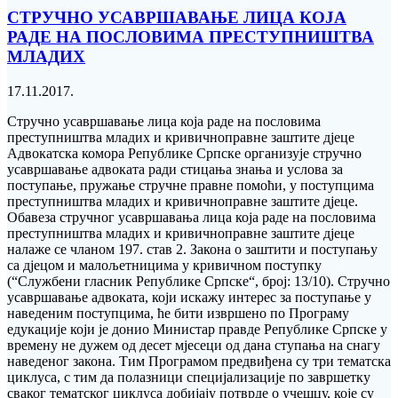
СТРУЧНО УСАВРШАВАЊЕ ЛИЦА КОЈА
РАДЕ НА ПОСЛОВИМА ПРЕСТУПНИШТВА
МЛАДИХ
17.11.2017.
Стручно усавршавање лица која раде на пословима
преступништва младих и кривичноправне заштите дјеце
Адвокатска комора Републике Српске организује стручно
усавршавање адвоката ради стицања знања и услова за
поступање, пружање стручне правне помоћи, у поступцима
преступништва младих и кривичноправне заштите дјеце.
Обавеза стручног усавршавања лица која раде на пословима
преступништва младих и кривичноправне заштите дјеце
налаже се чланом 197. став 2. Закона о заштити и поступању
са дјецом и малољетницима у кривичном поступку
(“Службени гласник Републике Српске“, број: 13/10). Стручно
усавршавање адвоката, који искажу интерес за поступање у
наведеним поступцима, ће бити извршено по Програму
едукације који је донио Министар правде Републике Српске у
времену не дужем од десет мјесеци од дана ступања на снагу
наведеног закона. Тим Програмом предвиђена су три тематска
циклуса, с тим да полазници специјализације по завршетку
сваког тематског циклуса добијају потврде о учешцу, које су