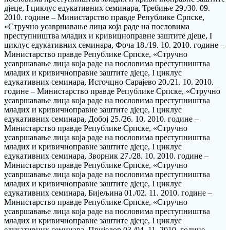
дјеце, I циклус едукативних семинара, Требиње 29./30. 09.
2010. године – Министарство правде Републике Српске,
«Стручно усавршавање лица која раде на пословима
преступништва младих и кривицноправне заштите дјеце, I
циклус едукативних семинара, Фоча 18./19. 10. 2010. године –
Министарство правде Републике Српске, «Стручно
усавршавање лица која раде на пословима преступништва
младих и кривичноправне заштите дјеце, I циклус
едукативних семинара, Источцно Сарајево 20./21. 10. 2010.
године – Министарство правде Републике Српске, «Стручно
усавршавање лица која раде на пословима преступништва
младих и кривичноправне заштите дјеце, I циклус
едукативних семинара, Добој 25./26. 10. 2010. године –
Министарство правде Републике Српске, «Стручно
усавршавање лица која раде на пословима преступништва
младих и кривичноправне заштите дјеце, I циклус
едукативних семинара, Зворник 27./28. 10. 2010. године –
Министарство правде Републике Српске, «Стручно
усавршавање лица која раде на пословима преступништва
младих и кривичноправне заштите дјеце, I циклус
едукативних семинара, Бијељина 01./02. 11. 2010. године –
Министарство правде Републике Српске, «Стручно
усавршавање лица која раде на пословима преступништва
младих и кривичноправне заштите дјеце, I циклус
едукативних семинара, Приједор 03./04. 11. 2010. године –