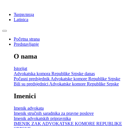
Ћирилица
Latinica
Početna strana
Predstavljanje
O nama
Istorijat
Advokatska komora Republike Srpske danas
Počasni predsjednik Advokatske komore Republike Srpske
Bili su predsjednici Advokatske komore Republike Srpske
Imenici
Imenik advokata
Imenik stručnih saradnika za pravne poslove
Imenik advokatskih pripravnika
IMENIK ZAK ADVOKATSKE KOMORE REPUBLIKE