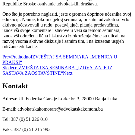
Republike Srpske osnivanje advokatskih društava.
Ono što je potrebno naglasiti, jeste ogroman doprinos učesnika ovoj
edukaciji. Naime, tokom cijelog seminara, prisutni advokati su vrlo
aktivno učestvovali u radu, postavljajući pitanja predavačima,
iznosivši svoje komentare i stavove u vezi sa temom seminara,
iznosivši određena lična i iskustva iz okruženja čime su uticali na
razvoj veoma aktivne diskusije i samim tim, i na izuzetan uspjeh
održane edukacije.
Prev
Prethodno
IZVJEŠTAJ SA SEMINARA „MJENICA U
PRAKSI“
Sledeće
IZVJEŠTAJ SA SEMINARA „IZDVAJANJE IZ
SASTAVA ZAOSTAVŠTINE“
Next
Kontakt
Adresa: Ul. Federika Garsije Lorke br. 3, 78000 Banja Luka
E-mail: advokatskakomorars@advokatskakomora.ba
Tel: 387 (0) 51 226 010
Faks: 387 (0) 51 215 992