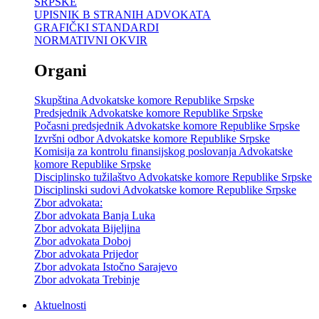
SRPSKE
UPISNIK B STRANIH ADVOKATA
GRAFIČKI STANDARDI
NORMATIVNI OKVIR
Organi
Skupština Advokatske komore Republike Srpske
Predsjednik Advokatske komore Republike Srpske
Počasni predsjednik Advokatske komore Republike Srpske
Izvršni odbor Advokatske komore Republike Srpske
Komisija za kontrolu finansijskog poslovanja Advokatske
komore Republike Srpske
Disciplinsko tužilaštvo Advokatske komore Republike Srpske
Disciplinski sudovi Advokatske komore Republike Srpske
Zbor advokata:
Zbor advokata Banja Luka
Zbor advokata Bijeljina
Zbor advokata Doboj
Zbor advokata Prijedor
Zbor advokata Istočno Sarajevo
Zbor advokata Trebinje
Aktuelnosti