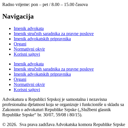
Radno vrijeme: pon – pet / 8.00 – 15.00 časova
Navigacija
Imenik advokata
Imenik stručnih saradnika za pravne poslove
Imenik advokatskih pripravnika
Organi
Normativni okvir
Korisni sajtovi
Imenik advokata
Imenik stručnih saradnika za pravne poslove
Imenik advokatskih pripravnika
Organi
Normativni okvir
Korisni sajtovi
Advokatura u Republici Srpskoj je samostalna i nezavisna
profesionalna djelatnost koja se organizuje i funkcioniše u skladu sa
Zakonom o advokaturi Republike Srpske („Službeni glasnik
Republike Srpske“ br. 30/07, 59/08 i 80/15).
© 2026. Sva prava zadržava Advokatska komora Republike Srpske