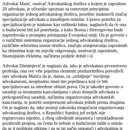
Advokat Marić, osnivač Advokatskog društva u kojem je zaposleno
20 advokata, je učesnike upoznao sa osnovnim principima
organizacije jednog advokatskog društva, posebno istaknuvši značaj
specijalizacije advokata u današnjem sistemu. Upravo potrebu za
specijalizacijom je istaknuo kao suštinski bitnu, naglasivši da će ona
u budućnosti biti još potrebnija, a kako Bosna i Hercegovina bude
napredovala u postupku pristupanja Evropskoj uniji. On je govorio i
o različitim sistemima organizacije jednog advokatskog društva,
različitim sektorima unutar društva, značaju usmjeravanja zaposlenih
ka oblastima koje im najviše odgovaraju, motivaciji zaposlenih,
finansijskim efektima, načinima podjele dobiti i sl.
Advokat Dimitrijević je naglasio da, iako je advokatura prvenstveno
profesija, ona sve više poprima elemente preduzetništva potvrdivši
stav advokata Marića da je, danas, za „ozbiljnije“ bavljenje
advokaturom, neophodno imati tim pojedinaca koji će biti
specijalizovani za određene oblasti prava. On je također govorio o
saradnji sa inostranim kancelarijama i ulozi domaćih advokata u
prekograničnoj saradnji, načinima organizovanja advokatskih
kancelarija, te potrebi usmjerenosti advokata jednih prema drugima.
On je naglasio da, iako postoji zakonska mogućnost organizovanja
advokatskog društva, u Republici Srpskoj još uvijek nije
registrovano nijedno, a zbog određenih nejasnoća i neusklađenosti
pozitivnih propisa, na čemu bi trebalo u budućnosti raditi u smislu
da se ti problemi otklone i na se taj način omogući i advokatima iz