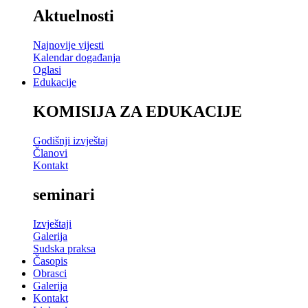
Aktuelnosti
Najnovije vijesti
Kalendar događanja
Oglasi
Edukacije
KOMISIJA ZA EDUKACIJE
Godišnji izvještaj
Članovi
Kontakt
seminari
Izvještaji
Galerija
Sudska praksa
Časopis
Obrasci
Galerija
Kontakt