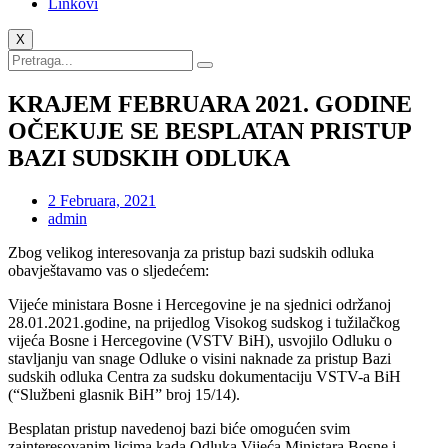
Linkovi
X
KRAJEM FEBRUARA 2021. GODINE
OČEKUJE SE BESPLATAN PRISTUP
BAZI SUDSKIH ODLUKA
2 Februara, 2021
admin
Zbog velikog interesovanja za pristup bazi sudskih odluka
obavještavamo vas o sljedećem:
Vijeće ministara Bosne i Hercegovine je na sjednici održanoj
28.01.2021.godine, na prijedlog Visokog sudskog i tužilačkog
vijeća Bosne i Hercegovine (VSTV BiH), usvojilo Odluku o
stavljanju van snage Odluke o visini naknade za pristup Bazi
sudskih odluka Centra za sudsku dokumentaciju VSTV-a BiH
(“Službeni glasnik BiH” broj 15/14).
Besplatan pristup navedenoj bazi biće omogućen svim
zainteresovanim licima kada Odluka Vijeća Ministara Bosne i