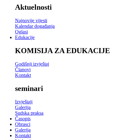
Aktuelnosti
Najnovije vijesti
Kalendar događanja
Oglasi
Edukacije
KOMISIJA ZA EDUKACIJE
Godišnji izvještaj
Članovi
Kontakt
seminari
Izvještaji
Galerija
Sudska praksa
Časopis
Obrasci
Galerija
Kontakt