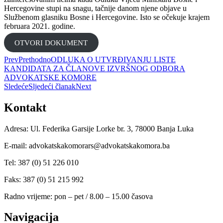
Hercegovine stupi na snagu, tačnije danom njene objave u
Službenom glasniku Bosne i Hercegovine. Isto se očekuje krajem
februara 2021. godine.
OTVORI DOKUMENT
Prev
Prethodno
ODLUKA O UTVRĐIVANJU LISTE
KANDIDATA ZA ČLANOVE IZVRŠNOG ODBORA
ADVOKATSKE KOMORE
Sledeće
Sljedeći članak
Next
Kontakt
Adresa: Ul. Federika Garsije Lorke br. 3, 78000 Banja Luka
E-mail: advokatskakomorars@advokatskakomora.ba
Tel: 387 (0) 51 226 010
Faks: 387 (0) 51 215 992
Radno vrijeme: pon – pet / 8.00 – 15.00 časova
Navigacija