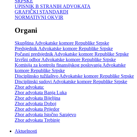
SRPSKE
UPISNIK B STRANIH ADVOKATA
GRAFIČKI STANDARDI
NORMATIVNI OKVIR
Organi
Skupština Advokatske komore Republike Srpske
Predsjednik Advokatske komore Republike Srpske
Počasni predsjednik Advokatske komore Republike Srpske
Izvršni odbor Advokatske komore Republike Srpske
Komisija za kontrolu finansijskog poslovanja Advokatske
komore Republike Srpske
Disciplinsko tužilaštvo Advokatske komore Republike Srpske
Disciplinski sudovi Advokatske komore Republike Srpske
Zbor advokata:
Zbor advokata Banja Luka
Zbor advokata Bijeljina
Zbor advokata Doboj
Zbor advokata Prijedor
Zbor advokata Istočno Sarajevo
Zbor advokata Trebinje
Aktuelnosti