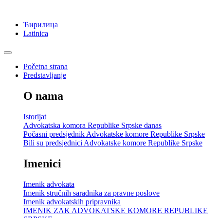
Ћирилица
Latinica
Početna strana
Predstavljanje
O nama
Istorijat
Advokatska komora Republike Srpske danas
Počasni predsjednik Advokatske komore Republike Srpske
Bili su predsjednici Advokatske komore Republike Srpske
Imenici
Imenik advokata
Imenik stručnih saradnika za pravne poslove
Imenik advokatskih pripravnika
IMENIK ZAK ADVOKATSKE KOMORE REPUBLIKE