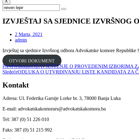
X
IZVJEŠTAJ SA SJEDNICE IZVRŠNOG
2 Marta, 2021
admin
Izvještaj sa sjednice Izvršnog odbora Advokatske komore Republike 
OTVORI DOKUMENT
Prev
Prethodno
OBAVJEŠTENJE O PROVEDENIM IZBORIMA 
Sledeće
ODLUKA O UTVRĐIVANJU LISTE KANDIDATA ZA
Kontakt
Adresa: Ul. Federika Garsije Lorke br. 3, 78000 Banja Luka
E-mail: advokatskakomorars@advokatskakomora.ba
Tel: 387 (0) 51 226 010
Faks: 387 (0) 51 215 992