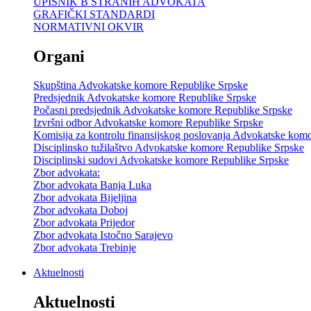
UPISNIK B STRANIH ADVOKATA
GRAFIČKI STANDARDI
NORMATIVNI OKVIR
Organi
Skupština Advokatske komore Republike Srpske
Predsjednik Advokatske komore Republike Srpske
Počasni predsjednik Advokatske komore Republike Srpske
Izvršni odbor Advokatske komore Republike Srpske
Komisija za kontrolu finansijskog poslovanja Advokatske kom
Disciplinsko tužilaštvo Advokatske komore Republike Srpske
Disciplinski sudovi Advokatske komore Republike Srpske
Zbor advokata:
Zbor advokata Banja Luka
Zbor advokata Bijeljina
Zbor advokata Doboj
Zbor advokata Prijedor
Zbor advokata Istočno Sarajevo
Zbor advokata Trebinje
Aktuelnosti
Aktuelnosti