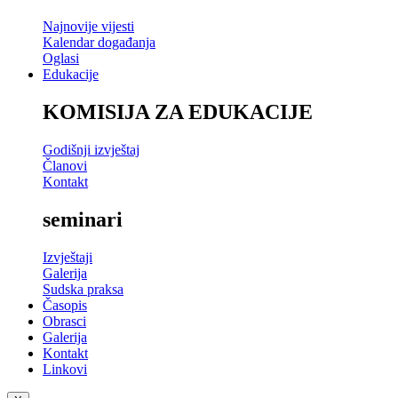
Najnovije vijesti
Kalendar događanja
Oglasi
Edukacije
KOMISIJA ZA EDUKACIJE
Godišnji izvještaj
Članovi
Kontakt
seminari
Izvještaji
Galerija
Sudska praksa
Časopis
Obrasci
Galerija
Kontakt
Linkovi