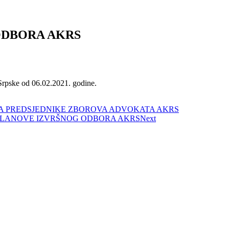
 ODBORA AKRS
Srpske od 06.02.2021. godine.
ZA PREDSJEDNIKE ZBOROVA ADVOKATA AKRS
 ČLANOVE IZVRŠNOG ODBORA AKRS
Next