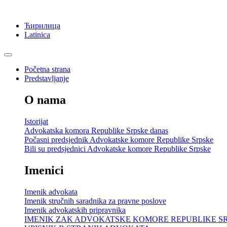
Ћирилица
Latinica
Početna strana
Predstavljanje
O nama
Istorijat
Advokatska komora Republike Srpske danas
Počasni predsjednik Advokatske komore Republike Srpske
Bili su predsjednici Advokatske komore Republike Srpske
Imenici
Imenik advokata
Imenik stručnih saradnika za pravne poslove
Imenik advokatskih pripravnika
IMENIK ZAK ADVOKATSKE KOMORE REPUBLIKE S