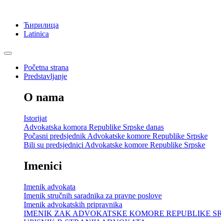
Ћирилица
Latinica
Početna strana
Predstavljanje
O nama
Istorijat
Advokatska komora Republike Srpske danas
Počasni predsjednik Advokatske komore Republike Srpske
Bili su predsjednici Advokatske komore Republike Srpske
Imenici
Imenik advokata
Imenik stručnih saradnika za pravne poslove
Imenik advokatskih pripravnika
IMENIK ZAK ADVOKATSKE KOMORE REPUBLIKE S