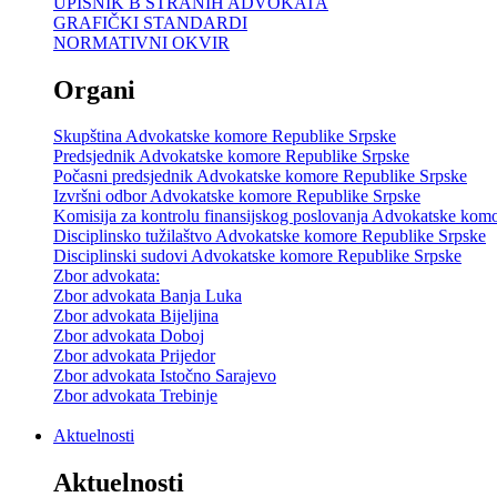
UPISNIK B STRANIH ADVOKATA
GRAFIČKI STANDARDI
NORMATIVNI OKVIR
Organi
Skupština Advokatske komore Republike Srpske
Predsjednik Advokatske komore Republike Srpske
Počasni predsjednik Advokatske komore Republike Srpske
Izvršni odbor Advokatske komore Republike Srpske
Komisija za kontrolu finansijskog poslovanja Advokatske kom
Disciplinsko tužilaštvo Advokatske komore Republike Srpske
Disciplinski sudovi Advokatske komore Republike Srpske
Zbor advokata:
Zbor advokata Banja Luka
Zbor advokata Bijeljina
Zbor advokata Doboj
Zbor advokata Prijedor
Zbor advokata Istočno Sarajevo
Zbor advokata Trebinje
Aktuelnosti
Aktuelnosti