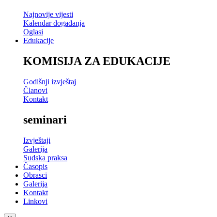
Najnovije vijesti
Kalendar događanja
Oglasi
Edukacije
KOMISIJA ZA EDUKACIJE
Godišnji izvještaj
Članovi
Kontakt
seminari
Izvještaji
Galerija
Sudska praksa
Časopis
Obrasci
Galerija
Kontakt
Linkovi