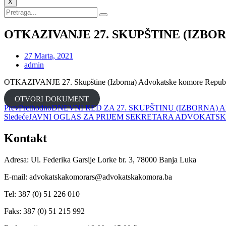
X
OTKAZIVANJE 27. SKUPŠTINE (IZB
27 Marta, 2021
admin
OTKAZIVANJE 27. Skupštine (Izborna) Advokatske komore Republi
OTVORI DOKUMENT
Prev
Prethodno
DNEVNI RED ZA 27. SKUPŠTINU (IZBORNA
Sledeće
JAVNI OGLAS ZA PRIJEM SEKRETARA ADVOKATS
Kontakt
Adresa: Ul. Federika Garsije Lorke br. 3, 78000 Banja Luka
E-mail: advokatskakomorars@advokatskakomora.ba
Tel: 387 (0) 51 226 010
Faks: 387 (0) 51 215 992