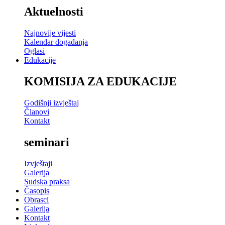
Aktuelnosti
Najnovije vijesti
Kalendar događanja
Oglasi
Edukacije
KOMISIJA ZA EDUKACIJE
Godišnji izvještaj
Članovi
Kontakt
seminari
Izvještaji
Galerija
Sudska praksa
Časopis
Obrasci
Galerija
Kontakt