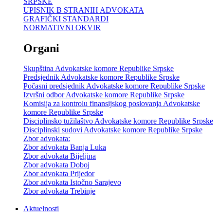
SRPSKE
UPISNIK B STRANIH ADVOKATA
GRAFIČKI STANDARDI
NORMATIVNI OKVIR
Organi
Skupština Advokatske komore Republike Srpske
Predsjednik Advokatske komore Republike Srpske
Počasni predsjednik Advokatske komore Republike Srpske
Izvršni odbor Advokatske komore Republike Srpske
Komisija za kontrolu finansijskog poslovanja Advokatske
komore Republike Srpske
Disciplinsko tužilaštvo Advokatske komore Republike Srpske
Disciplinski sudovi Advokatske komore Republike Srpske
Zbor advokata:
Zbor advokata Banja Luka
Zbor advokata Bijeljina
Zbor advokata Doboj
Zbor advokata Prijedor
Zbor advokata Istočno Sarajevo
Zbor advokata Trebinje
Aktuelnosti