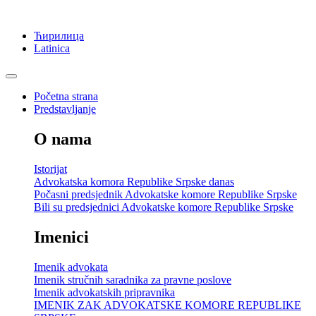
Ћирилица
Latinica
Početna strana
Predstavljanje
O nama
Istorijat
Advokatska komora Republike Srpske danas
Počasni predsjednik Advokatske komore Republike Srpske
Bili su predsjednici Advokatske komore Republike Srpske
Imenici
Imenik advokata
Imenik stručnih saradnika za pravne poslove
Imenik advokatskih pripravnika
IMENIK ZAK ADVOKATSKE KOMORE REPUBLIKE