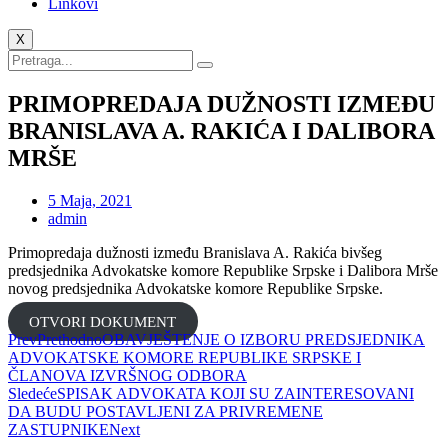
Linkovi
X
PRIMOPREDAJA DUŽNOSTI IZMEĐU
BRANISLAVA A. RAKIĆA I DALIBORA
MRŠE
5 Maja, 2021
admin
Primopredaja dužnosti između Branislava A. Rakića bivšeg
predsjednika Advokatske komore Republike Srpske i Dalibora Mrše
novog predsjednika Advokatske komore Republike Srpske.
OTVORI DOKUMENT
Prev
Prethodno
OBAVJEŠTENJE O IZBORU PREDSJEDNIKA
ADVOKATSKE KOMORE REPUBLIKE SRPSKE I
ČLANOVA IZVRŠNOG ODBORA
Sledeće
SPISAK ADVOKATA KOJI SU ZAINTERESOVANI
DA BUDU POSTAVLJENI ZA PRIVREMENE
ZASTUPNIKE
Next