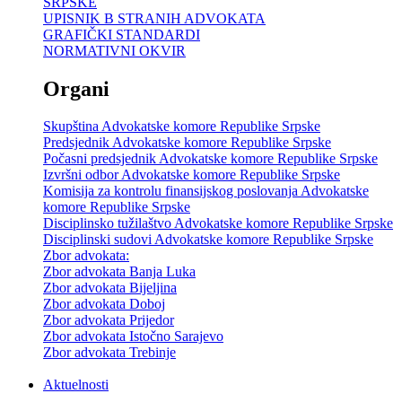
SRPSKE
UPISNIK B STRANIH ADVOKATA
GRAFIČKI STANDARDI
NORMATIVNI OKVIR
Organi
Skupština Advokatske komore Republike Srpske
Predsjednik Advokatske komore Republike Srpske
Počasni predsjednik Advokatske komore Republike Srpske
Izvršni odbor Advokatske komore Republike Srpske
Komisija za kontrolu finansijskog poslovanja Advokatske
komore Republike Srpske
Disciplinsko tužilaštvo Advokatske komore Republike Srpske
Disciplinski sudovi Advokatske komore Republike Srpske
Zbor advokata:
Zbor advokata Banja Luka
Zbor advokata Bijeljina
Zbor advokata Doboj
Zbor advokata Prijedor
Zbor advokata Istočno Sarajevo
Zbor advokata Trebinje
Aktuelnosti