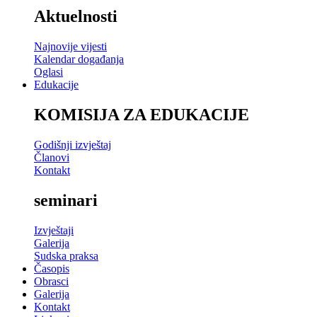
Aktuelnosti
Najnovije vijesti
Kalendar događanja
Oglasi
Edukacije
KOMISIJA ZA EDUKACIJE
Godišnji izvještaj
Članovi
Kontakt
seminari
Izvještaji
Galerija
Sudska praksa
Časopis
Obrasci
Galerija
Kontakt