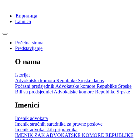
Ћирилица
Latinica
Početna strana
Predstavljanje
O nama
Istorijat
Advokatska komora Republike Srpske danas
Počasni predsjednik Advokatske komore Republike Srpske
Bili su predsjednici Advokatske komore Republike Srpske
Imenici
Imenik advokata
Imenik stručnih saradnika za pravne poslove
Imenik advokatskih pripravnika
IMENIK ZAK ADVOKATSKE KOMORE REPUBLIKE