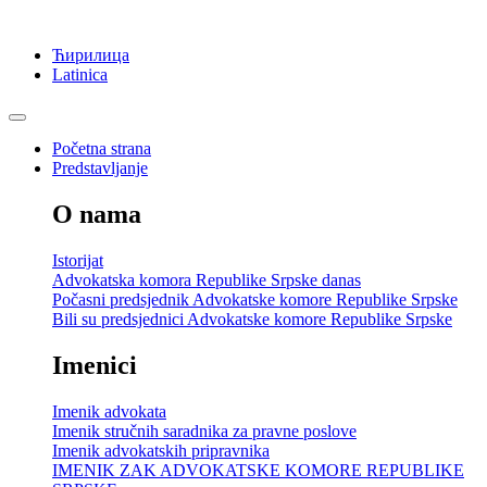
Ћирилица
Latinica
Početna strana
Predstavljanje
O nama
Istorijat
Advokatska komora Republike Srpske danas
Počasni predsjednik Advokatske komore Republike Srpske
Bili su predsjednici Advokatske komore Republike Srpske
Imenici
Imenik advokata
Imenik stručnih saradnika za pravne poslove
Imenik advokatskih pripravnika
IMENIK ZAK ADVOKATSKE KOMORE REPUBLIKE