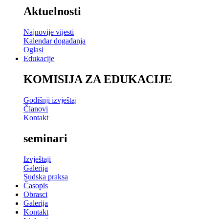
Aktuelnosti
Najnovije vijesti
Kalendar događanja
Oglasi
Edukacije
KOMISIJA ZA EDUKACIJE
Godišnji izvještaj
Članovi
Kontakt
seminari
Izvještaji
Galerija
Sudska praksa
Časopis
Obrasci
Galerija
Kontakt