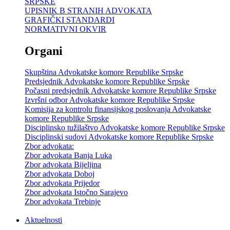
SRPSKE
UPISNIK B STRANIH ADVOKATA
GRAFIČKI STANDARDI
NORMATIVNI OKVIR
Organi
Skupština Advokatske komore Republike Srpske
Predsjednik Advokatske komore Republike Srpske
Počasni predsjednik Advokatske komore Republike Srpske
Izvršni odbor Advokatske komore Republike Srpske
Komisija za kontrolu finansijskog poslovanja Advokatske
komore Republike Srpske
Disciplinsko tužilaštvo Advokatske komore Republike Srpske
Disciplinski sudovi Advokatske komore Republike Srpske
Zbor advokata:
Zbor advokata Banja Luka
Zbor advokata Bijeljina
Zbor advokata Doboj
Zbor advokata Prijedor
Zbor advokata Istočno Sarajevo
Zbor advokata Trebinje
Aktuelnosti