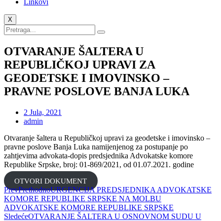
Linkovi
X
OTVARANJE ŠALTERA U
REPUBLIČKOJ UPRAVI ZA
GEODETSKE I IMOVINSKO –
PRAVNE POSLOVE BANJA LUKA
2 Jula, 2021
admin
Otvaranje šaltera u Republičkoj upravi za geodetske i imovinsko –
pravne poslove Banja Luka namijenjenog za postupanje po
zahtjevima advokata-dopis predsjednika Advokatske komore
Republike Srpske, broj: 01-869/2021, od 01.07.2021. godine
OTVORI DOKUMENT
Prev
Prethodno
URGENCIJA PREDSJEDNIKA ADVOKATSKE
KOMORE REPUBLIKE SRPSKE NA MOLBU
ADVOKATSKE KOMORE REPUBLIKE SRPSKE
Sledeće
OTVARANJE ŠALTERA U OSNOVNOM SUDU U