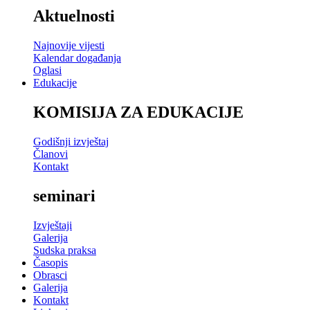
Aktuelnosti
Najnovije vijesti
Kalendar događanja
Oglasi
Edukacije
KOMISIJA ZA EDUKACIJE
Godišnji izvještaj
Članovi
Kontakt
seminari
Izvještaji
Galerija
Sudska praksa
Časopis
Obrasci
Galerija
Kontakt