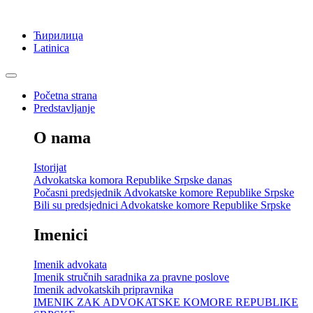
Ћирилица
Latinica
Početna strana
Predstavljanje
O nama
Istorijat
Advokatska komora Republike Srpske danas
Počasni predsjednik Advokatske komore Republike Srpske
Bili su predsjednici Advokatske komore Republike Srpske
Imenici
Imenik advokata
Imenik stručnih saradnika za pravne poslove
Imenik advokatskih pripravnika
IMENIK ZAK ADVOKATSKE KOMORE REPUBLIKE