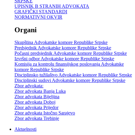
SRPSKE
UPISNIK B STRANIH ADVOKATA
GRAFIČKI STANDARDI
NORMATIVNI OKVIR
Organi
Skupština Advokatske komore Republike Srpske
Predsjednik Advokatske komore Republike Srpske
Počasni predsjednik Advokatske komore Republike Srpske
Izvršni odbor Advokatske komore Republike Srpske
Komisija za kontrolu finansijskog poslovanja Advokatske
komore Republike Srpske
Disciplinsko tužilaštvo Advokatske komore Republike Srpske
Disciplinski sudovi Advokatske komore Republike Srpske
Zbor advokata:
Zbor advokata Banja Luka
Zbor advokata Bijeljina
Zbor advokata Doboj
Zbor advokata Prijedor
Zbor advokata Istočno Sarajevo
Zbor advokata Trebinje
Aktuelnosti