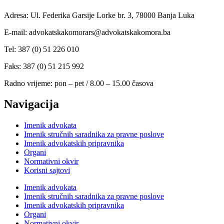
Adresa: Ul. Federika Garsije Lorke br. 3, 78000 Banja Luka
E-mail: advokatskakomorars@advokatskakomora.ba
Tel: 387 (0) 51 226 010
Faks: 387 (0) 51 215 992
Radno vrijeme: pon – pet / 8.00 – 15.00 časova
Navigacija
Imenik advokata
Imenik stručnih saradnika za pravne poslove
Imenik advokatskih pripravnika
Organi
Normativni okvir
Korisni sajtovi
Imenik advokata
Imenik stručnih saradnika za pravne poslove
Imenik advokatskih pripravnika
Organi
Normativni okvir