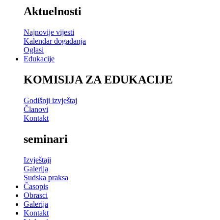
Aktuelnosti
Najnovije vijesti
Kalendar događanja
Oglasi
Edukacije
KOMISIJA ZA EDUKACIJE
Godišnji izvještaj
Članovi
Kontakt
seminari
Izvještaji
Galerija
Sudska praksa
Časopis
Obrasci
Galerija
Kontakt