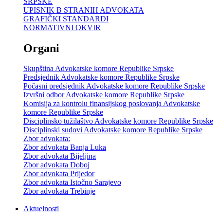
SRPSKE
UPISNIK B STRANIH ADVOKATA
GRAFIČKI STANDARDI
NORMATIVNI OKVIR
Organi
Skupština Advokatske komore Republike Srpske
Predsjednik Advokatske komore Republike Srpske
Počasni predsjednik Advokatske komore Republike Srpske
Izvršni odbor Advokatske komore Republike Srpske
Komisija za kontrolu finansijskog poslovanja Advokatske
komore Republike Srpske
Disciplinsko tužilaštvo Advokatske komore Republike Srpske
Disciplinski sudovi Advokatske komore Republike Srpske
Zbor advokata:
Zbor advokata Banja Luka
Zbor advokata Bijeljina
Zbor advokata Doboj
Zbor advokata Prijedor
Zbor advokata Istočno Sarajevo
Zbor advokata Trebinje
Aktuelnosti