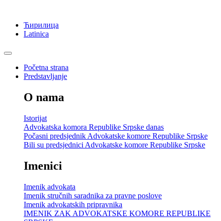
Ћирилица
Latinica
Početna strana
Predstavljanje
O nama
Istorijat
Advokatska komora Republike Srpske danas
Počasni predsjednik Advokatske komore Republike Srpske
Bili su predsjednici Advokatske komore Republike Srpske
Imenici
Imenik advokata
Imenik stručnih saradnika za pravne poslove
Imenik advokatskih pripravnika
IMENIK ZAK ADVOKATSKE KOMORE REPUBLIKE