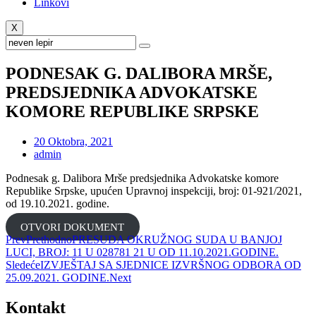
Linkovi
X
PODNESAK G. DALIBORA MRŠE,
PREDSJEDNIKA ADVOKATSKE
KOMORE REPUBLIKE SRPSKE
20 Oktobra, 2021
admin
Podnesak g. Dalibora Mrše predsjednika Advokatske komore
Republike Srpske, upućen Upravnoj inspekciji, broj: 01-921/2021,
od 19.10.2021. godine.
OTVORI DOKUMENT
Prev
Prethodno
PRESUDA OKRUŽNOG SUDA U BANJOJ
LUCI, BROJ: 11 U 028781 21 U OD 11.10.2021.GODINE.
Sledeće
IZVJEŠTAJ SA SJEDNICE IZVRŠNOG ODBORA OD
25.09.2021. GODINE.
Next
Kontakt