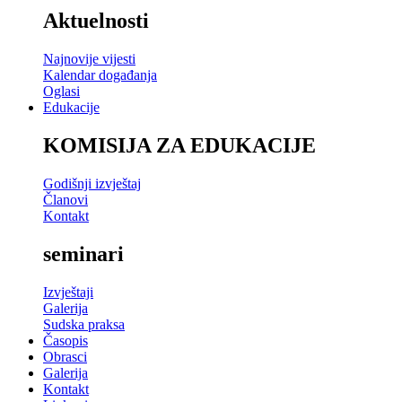
Aktuelnosti
Najnovije vijesti
Kalendar događanja
Oglasi
Edukacije
KOMISIJA ZA EDUKACIJE
Godišnji izvještaj
Članovi
Kontakt
seminari
Izvještaji
Galerija
Sudska praksa
Časopis
Obrasci
Galerija
Kontakt