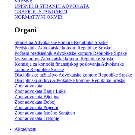
SRPSKE
UPISNIK B STRANIH ADVOKATA
GRAFIČKI STANDARDI
NORMATIVNI OKVIR
Organi
Skupština Advokatske komore Republike Srpske
Predsjednik Advokatske komore Republike Srpske
Počasni predsjednik Advokatske komore Republike Srpske
Izvršni odbor Advokatske komore Republike Srpske
Komisija za kontrolu finansijskog poslovanja Advokatske
komore Republike Srpske
Disciplinsko tužilaštvo Advokatske komore Republike Srpske
Disciplinski sudovi Advokatske komore Republike Srpske
Zbor advokata:
Zbor advokata Banja Luka
Zbor advokata Bijeljina
Zbor advokata Doboj
Zbor advokata Prijedor
Zbor advokata Istočno Sarajevo
Zbor advokata Trebinje
Aktuelnosti