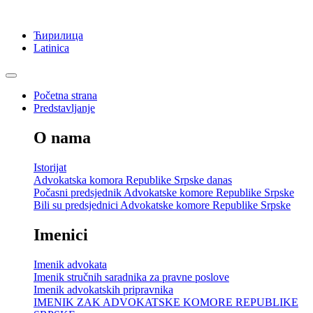
Ћирилица
Latinica
Početna strana
Predstavljanje
O nama
Istorijat
Advokatska komora Republike Srpske danas
Počasni predsjednik Advokatske komore Republike Srpske
Bili su predsjednici Advokatske komore Republike Srpske
Imenici
Imenik advokata
Imenik stručnih saradnika za pravne poslove
Imenik advokatskih pripravnika
IMENIK ZAK ADVOKATSKE KOMORE REPUBLIKE