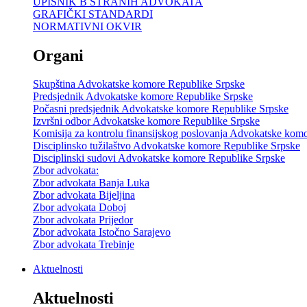
UPISNIK B STRANIH ADVOKATA
GRAFIČKI STANDARDI
NORMATIVNI OKVIR
Organi
Skupština Advokatske komore Republike Srpske
Predsjednik Advokatske komore Republike Srpske
Počasni predsjednik Advokatske komore Republike Srpske
Izvršni odbor Advokatske komore Republike Srpske
Komisija za kontrolu finansijskog poslovanja Advokatske kom
Disciplinsko tužilaštvo Advokatske komore Republike Srpske
Disciplinski sudovi Advokatske komore Republike Srpske
Zbor advokata:
Zbor advokata Banja Luka
Zbor advokata Bijeljina
Zbor advokata Doboj
Zbor advokata Prijedor
Zbor advokata Istočno Sarajevo
Zbor advokata Trebinje
Aktuelnosti
Aktuelnosti