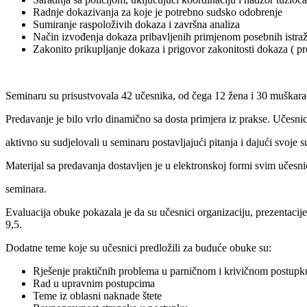
Radnje dokazivanja za koje je potrebno sudsko odobrenje
Sumiranje raspoloživih dokaza i završna analiza
Način izvođenja dokaza pribavljenih primjenom posebnih istraž
Zakonito prikupljanje dokaza i prigovor zakonitosti dokaza ( p
Seminaru su prisustvovala 42 učesnika, od čega 12 žena i 30 muškarac
Predavanje je bilo vrlo dinamično sa dosta primjera iz prakse. Učesni
aktivno su sudjelovali u seminaru postavljajući pitanja i dajući svoje su
Materijal sa predavanja dostavljen je u elektronskoj formi svim učesn
seminara.
Evaluacija obuke pokazala je da su učesnici organizaciju, prezentacije
9,5.
Dodatne teme koje su učesnici predložili zа buduće obuke su:
Rješenje praktičnih problema u parničnom i krivičnom postupk
Rad u upravnim postupcima
Teme iz oblasni naknade štete