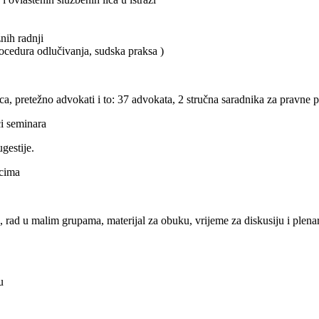
nih radnji
rocedura odlučivanja, sudska praksa )
a, pretežno advokati i to: 37 advokata, 2 stručna saradnika za pravne p
ci seminara
gestije.
icima
, rad u malim grupama, materijal za obuku, vrijeme za diskusiju i plenar
u