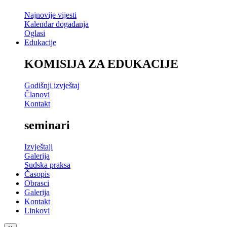
Najnovije vijesti
Kalendar događanja
Oglasi
Edukacije
KOMISIJA ZA EDUKACIJE
Godišnji izvještaj
Članovi
Kontakt
seminari
Izvještaji
Galerija
Sudska praksa
Časopis
Obrasci
Galerija
Kontakt
Linkovi