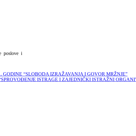
 poslove i
21. GODINE “SLOBODA IZRAŽAVANJA I GOVOR MRŽNJE”
NE “SPROVOĐENJE ISTRAGE I ZAJEDNIČKI ISTRAŽNI ORGANI