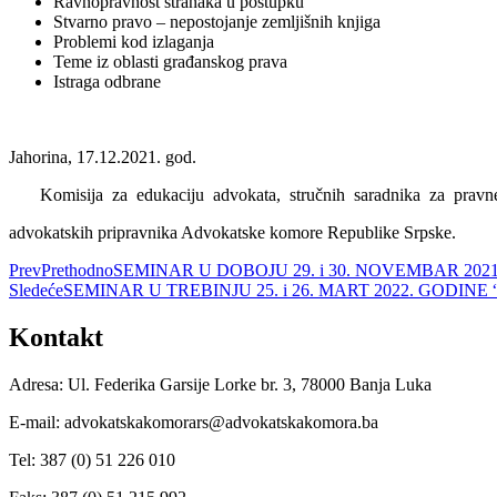
Ravnopravnost stranaka u postupku
Stvarno pravo – nepostojanje zemljišnih knjiga
Problemi kod izlaganja
Teme iz oblasti građanskog prava
Istraga odbrane
Jahorina, 17.12.2021. god.
Komisija za edukaciju advokata, stručnih saradnika za pravne
advokatskih pripravnika Advokatske komore Republike Srpske.
Prev
Prethodno
SEMINAR U DOBOJU 29. i 30. NOVEMBAR 20
Sledeće
SEMINAR U TREBINJU 25. i 26. MART 2022. GODI
Kontakt
Adresa: Ul. Federika Garsije Lorke br. 3, 78000 Banja Luka
E-mail: advokatskakomorars@advokatskakomora.ba
Tel: 387 (0) 51 226 010