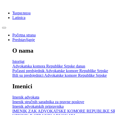
Ћирилица
Latinica
Početna strana
Predstavljanje
O nama
Istorijat
Advokatska komora Republike Srpske danas
Počasni predsjednik Advokatske komore Republike Srpske
Bili su predsjednici Advokatske komore Republike Srpske
Imenici
Imenik advokata
Imenik stručnih saradnika za pravne poslove
Imenik advokatskih pripravnika
IMENIK ZAK ADVOKATSKE KOMORE REPUBLIKE S