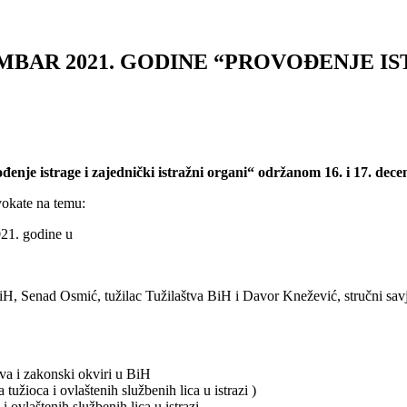
CEMBAR 2021. GODINE “PROVOĐENJE I
đenje istrage i zajednički istražni organi“ održanom 16. i 17. dec
okate na temu:
021. godine u
H, Senad Osmić, tužilac Tužilaštva BiH i Davor Knežević, stručni savje
ova i zakonski okviri u BiH
tužioca i ovlaštenih službenih lica u istrazi )
i ovlaštenih službenih lica u istrazi