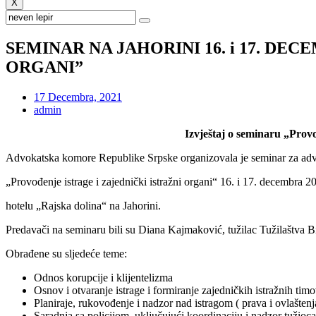
X
SEMINAR NA JAHORINI 16. i 17. DE
ORGANI”
17 Decembra, 2021
admin
Iz
vještaj o seminaru „Provo
Advokatska komore Republike Srpske organizovala je seminar za adv
„Provođenje istrage i zajednički istražni organi“ 16. i 17. decembra 2
hotelu „Rajska dolina“ na Jahorini.
Predavači na seminaru bili su Diana Kajmaković, tužilac Tužilaštva Bi
Obrađene su sljedeće teme:
Odnos korupcije i klijentelizma
Osnov i otvaranje istrage i formiranje zajedničkih istražnih tim
Planiraje, rukovođenje i nadzor nad istragom ( prava i ovlaštenja 
Saradnja sa policijom, uključujući koordinaciju i nadzor tužioca 