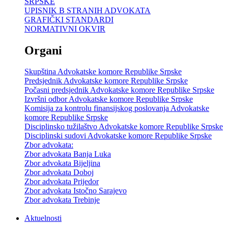
SRPSKE
UPISNIK B STRANIH ADVOKATA
GRAFIČKI STANDARDI
NORMATIVNI OKVIR
Organi
Skupština Advokatske komore Republike Srpske
Predsjednik Advokatske komore Republike Srpske
Počasni predsjednik Advokatske komore Republike Srpske
Izvršni odbor Advokatske komore Republike Srpske
Komisija za kontrolu finansijskog poslovanja Advokatske
komore Republike Srpske
Disciplinsko tužilaštvo Advokatske komore Republike Srpske
Disciplinski sudovi Advokatske komore Republike Srpske
Zbor advokata:
Zbor advokata Banja Luka
Zbor advokata Bijeljina
Zbor advokata Doboj
Zbor advokata Prijedor
Zbor advokata Istočno Sarajevo
Zbor advokata Trebinje
Aktuelnosti