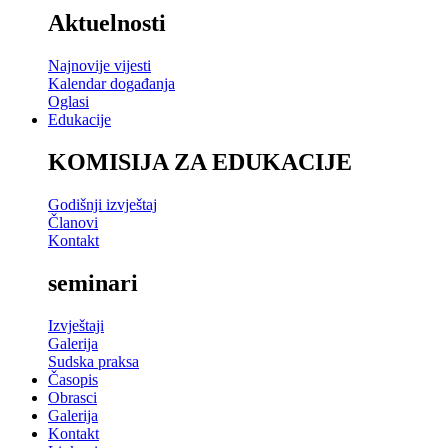
Aktuelnosti
Najnovije vijesti
Kalendar događanja
Oglasi
Edukacije
KOMISIJA ZA EDUKACIJE
Godišnji izvještaj
Članovi
Kontakt
seminari
Izvještaji
Galerija
Sudska praksa
Časopis
Obrasci
Galerija
Kontakt