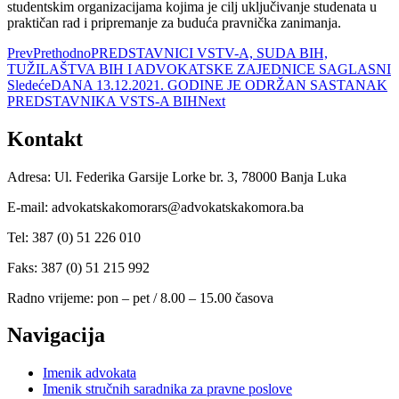
studentskim organizacijama kojima je cilj uključivanje studenata u
praktičan rad i pripremanje za buduća pravnička zanimanja.
Prev
Prethodno
PREDSTAVNICI VSTV-A, SUDA BIH,
TUŽILAŠTVA BIH I ADVOKATSKE ZAJEDNICE SAGLASNI
Sledeće
DANA 13.12.2021. GODINE JE ODRŽAN SASTANAK
PREDSTAVNIKA VSTS-A BIH
Next
Kontakt
Adresa: Ul. Federika Garsije Lorke br. 3, 78000 Banja Luka
E-mail: advokatskakomorars@advokatskakomora.ba
Tel: 387 (0) 51 226 010
Faks: 387 (0) 51 215 992
Radno vrijeme: pon – pet / 8.00 – 15.00 časova
Navigacija
Imenik advokata
Imenik stručnih saradnika za pravne poslove