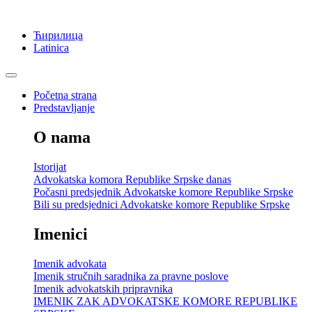
Ћирилица
Latinica
Početna strana
Predstavljanje
O nama
Istorijat
Advokatska komora Republike Srpske danas
Počasni predsjednik Advokatske komore Republike Srpske
Bili su predsjednici Advokatske komore Republike Srpske
Imenici
Imenik advokata
Imenik stručnih saradnika za pravne poslove
Imenik advokatskih pripravnika
IMENIK ZAK ADVOKATSKE KOMORE REPUBLIKE