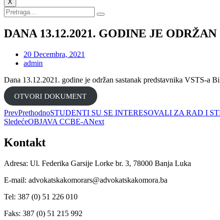
X
DANA 13.12.2021. GODINE JE ODRŽA
20 Decembra, 2021
admin
Dana 13.12.2021. godine je održan sastanak predstavnika VSTS-a Bi
OTVORI DOKUMENT
Prev
Prethodno
STUDENTI SU SE INTERESOVALI ZA RAD I
Sledeće
OBJAVA CCBE-A
Next
Kontakt
Adresa: Ul. Federika Garsije Lorke br. 3, 78000 Banja Luka
E-mail: advokatskakomorars@advokatskakomora.ba
Tel: 387 (0) 51 226 010
Faks: 387 (0) 51 215 992