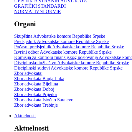
UPISNIK B STRANIH ADVOKATA
GRAFIČKI STANDARDI
NORMATIVNI OKVIR
Organi
Skupština Advokatske komore Republike Srpske
Predsjednik Advokatske komore Republike Srpske
Počasni predsjednik Advokatske komore Republike Srpske
Izvršni odbor Advokatske komore Republike Srpske
Komisija za kontrolu finansijskog poslovanja Advokatske kom
Disciplinsko tužilaštvo Advokatske komore Republike Srpske
Disciplinski sudovi Advokatske komore Republike Srpske
Zbor advokata:
Zbor advokata Banja Luka
Zbor advokata Bijeljina
Zbor advokata Doboj
Zbor advokata Prijedor
Zbor advokata Istočno Sarajevo
Zbor advokata Trebinje
Aktuelnosti
Aktuelnosti