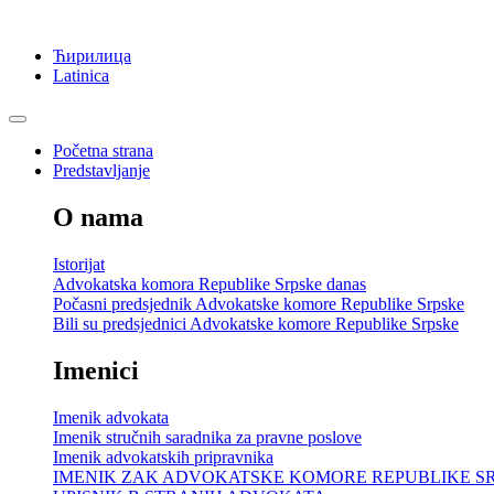
Ћирилица
Latinica
Početna strana
Predstavljanje
O nama
Istorijat
Advokatska komora Republike Srpske danas
Počasni predsjednik Advokatske komore Republike Srpske
Bili su predsjednici Advokatske komore Republike Srpske
Imenici
Imenik advokata
Imenik stručnih saradnika za pravne poslove
Imenik advokatskih pripravnika
IMENIK ZAK ADVOKATSKE KOMORE REPUBLIKE S