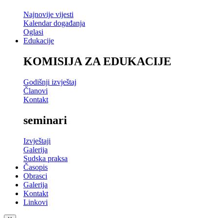
Najnovije vijesti
Kalendar događanja
Oglasi
Edukacije
KOMISIJA ZA EDUKACIJE
Godišnji izvještaj
Članovi
Kontakt
seminari
Izvještaji
Galerija
Sudska praksa
Časopis
Obrasci
Galerija
Kontakt
Linkovi