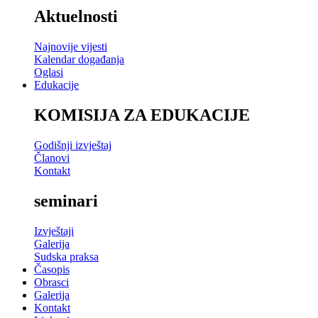
Aktuelnosti
Najnovije vijesti
Kalendar događanja
Oglasi
Edukacije
KOMISIJA ZA EDUKACIJE
Godišnji izvještaj
Članovi
Kontakt
seminari
Izvještaji
Galerija
Sudska praksa
Časopis
Obrasci
Galerija
Kontakt