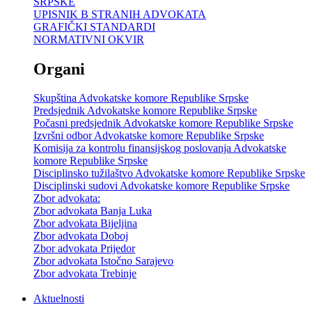
SRPSKE
UPISNIK B STRANIH ADVOKATA
GRAFIČKI STANDARDI
NORMATIVNI OKVIR
Organi
Skupština Advokatske komore Republike Srpske
Predsjednik Advokatske komore Republike Srpske
Počasni predsjednik Advokatske komore Republike Srpske
Izvršni odbor Advokatske komore Republike Srpske
Komisija za kontrolu finansijskog poslovanja Advokatske
komore Republike Srpske
Disciplinsko tužilaštvo Advokatske komore Republike Srpske
Disciplinski sudovi Advokatske komore Republike Srpske
Zbor advokata:
Zbor advokata Banja Luka
Zbor advokata Bijeljina
Zbor advokata Doboj
Zbor advokata Prijedor
Zbor advokata Istočno Sarajevo
Zbor advokata Trebinje
Aktuelnosti