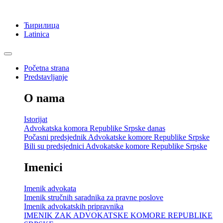
Ћирилица
Latinica
Početna strana
Predstavljanje
O nama
Istorijat
Advokatska komora Republike Srpske danas
Počasni predsjednik Advokatske komore Republike Srpske
Bili su predsjednici Advokatske komore Republike Srpske
Imenici
Imenik advokata
Imenik stručnih saradnika za pravne poslove
Imenik advokatskih pripravnika
IMENIK ZAK ADVOKATSKE KOMORE REPUBLIKE