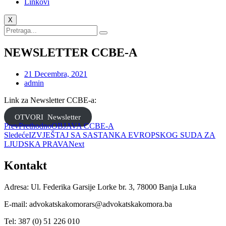
Linkovi
X
NEWSLETTER CCBЕ-А
21 Decembra, 2021
admin
Link za Newsletter CCBЕ-а:
OTVORI Newsletter
Prev
Prethodno
OBJAVA CCBE-A
Sledeće
IZVJEŠTAJ SA SASTANKA EVROPSKOG SUDA ZA
LJUDSKA PRAVA
Next
Kontakt
Adresa: Ul. Federika Garsije Lorke br. 3, 78000 Banja Luka
E-mail: advokatskakomorars@advokatskakomora.ba
Tel: 387 (0) 51 226 010