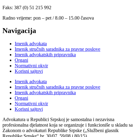
Faks: 387 (0) 51 215 992
Radno vrijeme: pon – pet / 8.00 – 15.00 časova
Navigacija
Imenik advokata
Imenik stručnih saradnika za pravne poslove
Imenik advokatskih pripravnika
Organi
Normativni okvir
Korisni sajtovi
Imenik advokata
Imenik stručnih saradnika za pravne poslove
Imenik advokatskih pripravnika
Organi
Normativni okvir
Korisni sajtovi
Advokatura u Republici Srpskoj je samostalna i nezavisna
profesionalna djelatnost koja se organizuje i funkcioniše u skladu sa
Zakonom o advokaturi Republike Srpske („Službeni glasnik
Republike Srpske“ br. 30/07, 59/08 i 80/15).