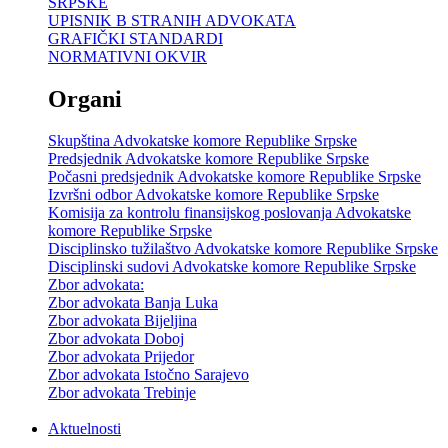
SRPSKE
UPISNIK B STRANIH ADVOKATA
GRAFIČKI STANDARDI
NORMATIVNI OKVIR
Organi
Skupština Advokatske komore Republike Srpske
Predsjednik Advokatske komore Republike Srpske
Počasni predsjednik Advokatske komore Republike Srpske
Izvršni odbor Advokatske komore Republike Srpske
Komisija za kontrolu finansijskog poslovanja Advokatske
komore Republike Srpske
Disciplinsko tužilaštvo Advokatske komore Republike Srpske
Disciplinski sudovi Advokatske komore Republike Srpske
Zbor advokata:
Zbor advokata Banja Luka
Zbor advokata Bijeljina
Zbor advokata Doboj
Zbor advokata Prijedor
Zbor advokata Istočno Sarajevo
Zbor advokata Trebinje
Aktuelnosti