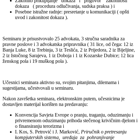
Zakonito prikupljanje dokaza i prigovor zakonitosti
dokaza ( procedura odlučivanja, sudska praksa ) i
Posebne istražne radnje: presretanje u komunikaciji ( opšti
uvod i zakonitost dokaza ).
Seminaru je prisustvovalo 25 advokata, 3 stručna saradnika za
pravne poslove i 3 advokatska pripravnika ( 31 lice, od čega: 12 iz
Banja Luke, 8 iz Trebinja, 3 iz Teslića, 2 iz Prijedora, 2 iz Bijeljine,
2 iz Istočnog Sarajeva, 1 iz Doboja i 1 iz Kozarske Dubice; 12 lica
ženskog pola i 19 muškog pola ).
Učesnici seminara aktivno su, svojim pitanjima, dilemama i
sugestijama, učestvovali u seminaru.
Nakon završetka seminara, elektronskim putem, učesnicima je
dostavljen materijal korišten na predavanju:
Konvencija Savjeta Evrope o pranju, traganju, oduzimanju i
privremenom oduzimanju prihoda stečenog krivičnim djelom i
o finansiranju terorizma i
I. Kos, S. Petrović i J. Marković,
Priručnik o pretresanju
kompjuterskih sistema, uređaja za pohranjivanje