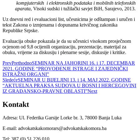
kompjuterskih i
elektronskih podataka i mobilnih telefonskih
aparata
, Visoki sudski i tužilački savjet BiH, Sarajevo, 2013.
Uz dnevni red i evaluacioni list, učesnicima je odštampan i uručen i
tekst Zakona o izmjenama i dopunama krivičnog zakonika
Republike Srpske.
Evaluacija obuke pokazala je da su učesnici visokom prosječnom
ocjenom od 9,8 ocijenili organizaciju, prezentacije, materijal za
obuku, vrijeme za diskusiju i plenarne sesije, diskusije i kritike.
Prev
Prethodno
SEMINAR NA JAHORINI 16. i 17. DECEMBAR
2021. GODINE “PROVOĐENJE ISTRAGE I ZAJEDNIČKI
ISTRAŽNI ORGANI”
Sledeće
SEMINAR U BIJELJINI 13. i 14. MAJ 2022. GODINE
“AKTUELNA PRAKSA SUDOVA U BOSNI I HERCEGOVINI
IZ GRAĐANSKO-PRAVNE OBLASTI”
Next
Kontakt
Adresa: Ul. Federika Garsije Lorke br. 3, 78000 Banja Luka
E-mail: advokatskakomorars@advokatskakomora.ba
Tel: 387 (0) 51 226 010