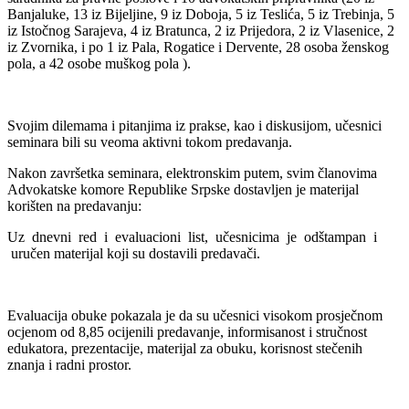
Banjaluke, 13 iz Bijeljine, 9 iz Doboja, 5 iz Teslića, 5 iz Trebinja, 5
iz Istočnog Sarajeva, 4 iz Bratunca, 2 iz Prijedora, 2 iz Vlasenice, 2
iz Zvornika, i po 1 iz Pala, Rogatice i Dervente, 28 osoba ženskog
pola, a 42 osobe muškog pola ).
Svojim dilemama i pitanjima iz prakse, kao i diskusijom, učesnici
seminara bili su veoma aktivni tokom predavanja.
Nakon završetka seminara, elektronskim putem, svim članovima
Advokatske komore Republike Srpske dostavljen je materijal
korišten na predavanju:
Uz dnevni red i evaluacioni list, učesnicima je odštampan i
uručen materijal koji su dostavili predavači.
Evaluacija obuke pokazala je da su učesnici visokom prosječnom
ocjenom od 8,85 ocijenili predavanje, informisanost i stručnost
edukatora, prezentacije, materijal za obuku, korisnost stečenih
znanja i radni prostor.