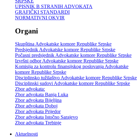
SRPSKE
UPISNIK B STRANIH ADVOKATA
GRAFIČKI STANDARDI
NORMATIVNI OKVIR
Organi
Skupština Advokatske komore Republike Srpske
Predsjednik Advokatske komore Republike Srpske
Počasni predsjednik Advokatske komore Republike Srpske
Izvršni odbor Advokatske komore Republike Srpske
Komisija za kontrolu finansijskog poslovanja Advokatske
komore Republike Srpske
Disciplinsko tužilaštvo Advokatske komore Republike Srpske
Disciplinski sudovi Advokatske komore Republike Srpske
Zbor advokata:
Zbor advokata Banja Luka
Zbor advokata Bijeljina
Zbor advokata Doboj
Zbor advokata Prijedor
Zbor advokata Istočno Sarajevo
Zbor advokata Trebinje
Aktuelnosti