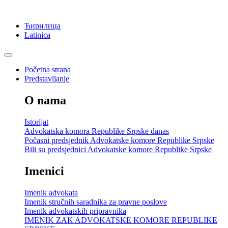
Ћирилица
Latinica
Početna strana
Predstavljanje
O nama
Istorijat
Advokatska komora Republike Srpske danas
Počasni predsjednik Advokatske komore Republike Srpske
Bili su predsjednici Advokatske komore Republike Srpske
Imenici
Imenik advokata
Imenik stručnih saradnika za pravne poslove
Imenik advokatskih pripravnika
IMENIK ZAK ADVOKATSKE KOMORE REPUBLIKE