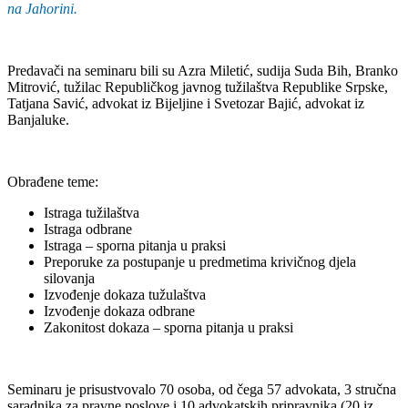
na Jahorini.
Predavači na seminaru bili su Azra Miletić, sudija Suda Bih, Branko
Mitrović, tužilac Republičkog javnog tužilaštva Republike Srpske,
Tatjana Savić, advokat iz Bijeljine i Svetozar Bajić, advokat iz
Banjaluke.
Obrađene teme:
Istraga tužilaštva
Istraga odbrane
Istraga – sporna pitanja u praksi
Preporuke za postupanje u predmetima krivičnog djela
silovanja
Izvođenje dokaza tužulaštva
Izvođenje dokaza odbrane
Zakonitost dokaza – sporna pitanja u praksi
Seminaru je prisustvovalo 70 osoba, od čega 57 advokata, 3 stručna
saradnika za pravne poslove i 10 advokatskih pripravnika (20 iz