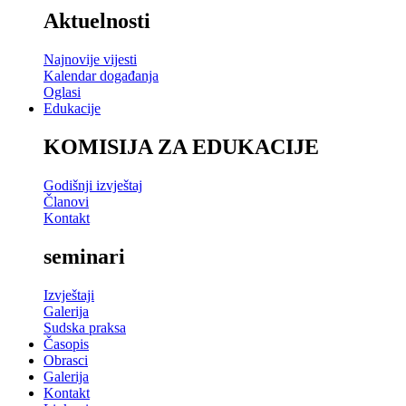
Aktuelnosti
Najnovije vijesti
Kalendar događanja
Oglasi
Edukacije
KOMISIJA ZA EDUKACIJE
Godišnji izvještaj
Članovi
Kontakt
seminari
Izvještaji
Galerija
Sudska praksa
Časopis
Obrasci
Galerija
Kontakt