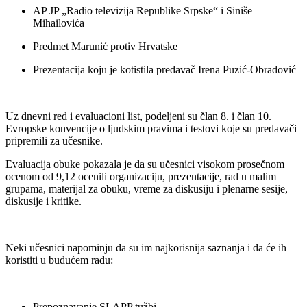
AP JP „Radio televizija Republike Srpske“ i Siniše
Mihailovića
Predmet Marunić protiv Hrvatske
Prezentacija koju je kotistila predavač Irena Puzić-Obradović
Uz dnevni red i evaluacioni list, podeljeni su član 8. i član 10.
Evropske konvencije o ljudskim pravima i testovi koje su predavači
pripremili za učesnike.
Evaluacija obuke pokazala je da su učesnici visokom prosečnom
ocenom od 9,12 ocenili organizaciju, prezentacije, rad u malim
grupama, materijal za obuku, vreme za diskusiju i plenarne sesije,
diskusije i kritike.
Neki učesnici napominju da su im najkorisnija saznanja i da će ih
koristiti u budućem radu:
Prepoznavanje SLAPP tužbi