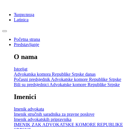
Ћирилица
Latinica
Početna strana
Predstavljanje
O nama
Istorijat
Advokatska komora Republike Srpske danas
Počasni predsjednik Advokatske komore Republike Srpske
Bili su predsjednici Advokatske komore Republike Srpske
Imenici
Imenik advokata
Imenik stručnih saradnika za pravne poslove
Imenik advokatskih pripravnika
IMENIK ZAK ADVOKATSKE KOMORE REPUBLIKE