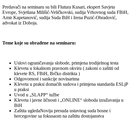
Predavači na seminaru su bili Flutura Kusari, ekspert Savjeta
Evrope, Svjetlana Milišić-Veličkovski, sudija Vrhovnog suda FBiH,
Amir Kapetanović, sudija Suda BiH i Irena Puzić-Obradović,
advokat iz Doboja.
Teme koje su obrađene na seminaru:
Uslovi ograničavanja slobode, primjena trodijelnog testa
Kleveta u lokalnom pravnom okviru ( zakoni o zaštiti od
klevete RS, FBiH, Brčko distrikta )
Odgovornost i sankcije novinarima
Kleveta u praksi domaćih sudova i primjena standarda ESLjP
u praksi
Uvod u „SLAPP“ tužbe
Kleveta i javne ličnosti i „ONLINE“ sloboda izražavanja u
BiH
Zaštita ugledaNovija presuda ustavnog suda bosne i
hercegovine sa fokusaom na zaštitu dostojanstva