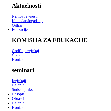
Aktuelnosti
Najnovije vijesti
Kalendar događanja
Oglasi
Edukacije
KOMISIJA ZA EDUKACIJE
Godišnji izvještaj
Članovi
Kontakt
seminari
Izvještaji
Galerija
Sudska praksa
Časopis
Obrasci
Galerija
Kontakt