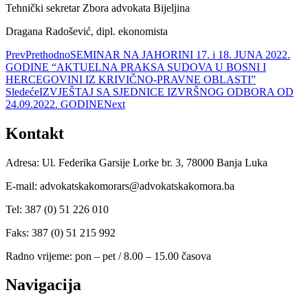
Tehnički sekretar Zbora advokata Bijeljina
Dragana Radošević, dipl. ekonomista
Prev
Prethodno
SEMINAR NA JAHORINI 17. i 18. JUNA 2022.
GODINE “AKTUELNA PRAKSA SUDOVA U BOSNI I
HERCEGOVINI IZ KRIVIČNO-PRAVNE OBLASTI”
Sledeće
IZVJEŠTAJ SA SJEDNICE IZVRŠNOG ODBORA OD
24.09.2022. GODINE
Next
Kontakt
Adresa: Ul. Federika Garsije Lorke br. 3, 78000 Banja Luka
E-mail: advokatskakomorars@advokatskakomora.ba
Tel: 387 (0) 51 226 010
Faks: 387 (0) 51 215 992
Radno vrijeme: pon – pet / 8.00 – 15.00 časova
Navigacija