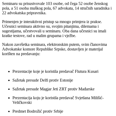
Seminaru su prisustvovale 103 osobe, od čega 52 osobe ženskog
pola, a 51 osoba muškog pola, 67 advokata, 14 stručnih saradnika i
22 advokatska pripravnika.
Primenjen je interaktivni pristup sa mnogo primjera iz prakse.
Učesnici seminara aktivno su, svojim pitanjima, dilemama i
sugestijama, učestvovali u seminaru. Oba dana učesnici su imali
kratke testove, rad u malim grupama i vježbe.
Nakon završetka seminara, elektronskim putem, svim članovima
Advokatske komore Republike Srpske, dostavljen je materijal
korišten na predavanju:
Prezentacije koje je koristila predavač Flutura Kusari
Sažetak presude Delfi protiv Estonije
Sažetak presude Magjar Jeti ZRT protiv Mađarske
Prezentacija koju je koristila predavač Svjetlana Milišić-
Veličkovski
Predmet Bodrožić protiv Srbije