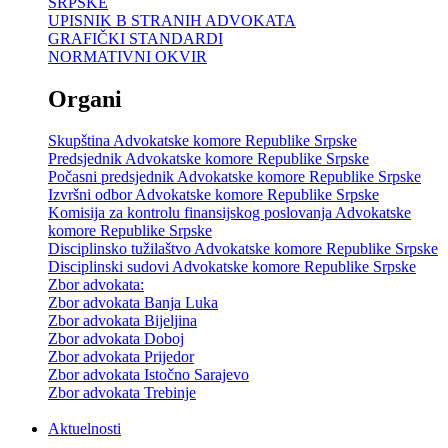
SRPSKE
UPISNIK B STRANIH ADVOKATA
GRAFIČKI STANDARDI
NORMATIVNI OKVIR
Organi
Skupština Advokatske komore Republike Srpske
Predsjednik Advokatske komore Republike Srpske
Počasni predsjednik Advokatske komore Republike Srpske
Izvršni odbor Advokatske komore Republike Srpske
Komisija za kontrolu finansijskog poslovanja Advokatske
komore Republike Srpske
Disciplinsko tužilaštvo Advokatske komore Republike Srpske
Disciplinski sudovi Advokatske komore Republike Srpske
Zbor advokata:
Zbor advokata Banja Luka
Zbor advokata Bijeljina
Zbor advokata Doboj
Zbor advokata Prijedor
Zbor advokata Istočno Sarajevo
Zbor advokata Trebinje
Aktuelnosti