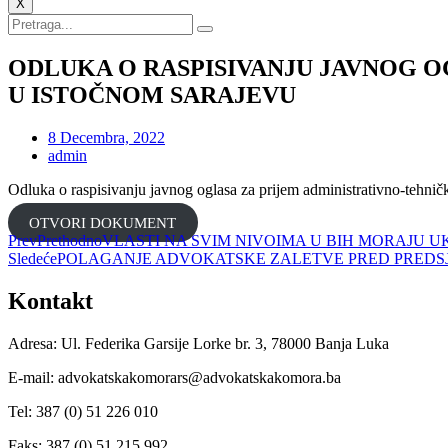
X
ODLUKA O RASPISIVANJU JAVNOG 
U ISTOČNOM SARAJEVU
8 Decembra, 2022
admin
Odluka o raspisivanju javnog oglasa za prijem administrativno-tehni
OTVORI DOKUMENT
Prev
Prethodno
VLASTI NA SVIM NIVOIMA U BIH MORAJU
Sledeće
POLAGANJE ADVOKATSKE ZALETVE PRED PREDS
Kontakt
Adresa: Ul. Federika Garsije Lorke br. 3, 78000 Banja Luka
E-mail: advokatskakomorars@advokatskakomora.ba
Tel: 387 (0) 51 226 010
Faks: 387 (0) 51 215 992