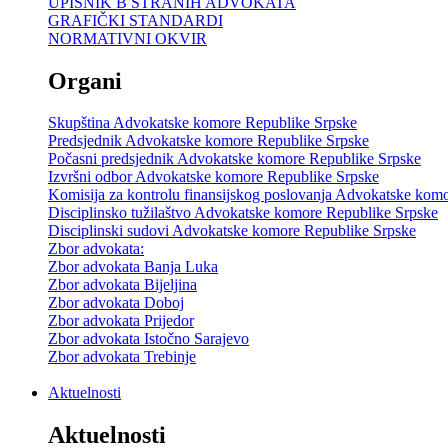
UPISNIK B STRANIH ADVOKATA
GRAFIČKI STANDARDI
NORMATIVNI OKVIR
Organi
Skupština Advokatske komore Republike Srpske
Predsjednik Advokatske komore Republike Srpske
Počasni predsjednik Advokatske komore Republike Srpske
Izvršni odbor Advokatske komore Republike Srpske
Komisija za kontrolu finansijskog poslovanja Advokatske kom
Disciplinsko tužilaštvo Advokatske komore Republike Srpske
Disciplinski sudovi Advokatske komore Republike Srpske
Zbor advokata:
Zbor advokata Banja Luka
Zbor advokata Bijeljina
Zbor advokata Doboj
Zbor advokata Prijedor
Zbor advokata Istočno Sarajevo
Zbor advokata Trebinje
Aktuelnosti
Aktuelnosti