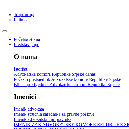
Ћирилица
Latinica
Početna strana
Predstavljanje
O nama
Istorijat
Advokatska komora Republike Srpske danas
Počasni predsjednik Advokatske komore Republike Srpske
Bili su predsjednici Advokatske komore Republike Srpske
Imenici
Imenik advokata
Imenik stručnih saradnika za pravne poslove
Imenik advokatskih pripravnika
IMENIK ZAK ADVOKATSKE KOMORE REPUBLIKE S