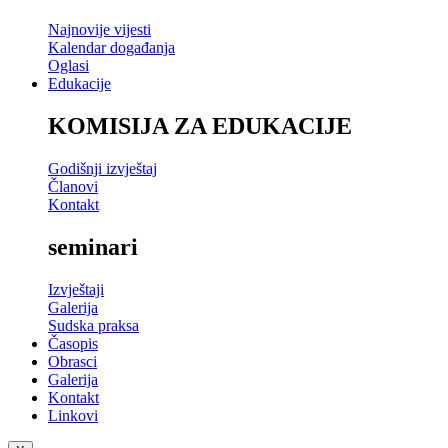
Najnovije vijesti
Kalendar događanja
Oglasi
Edukacije
KOMISIJA ZA EDUKACIJE
Godišnji izvještaj
Članovi
Kontakt
seminari
Izvještaji
Galerija
Sudska praksa
Časopis
Obrasci
Galerija
Kontakt
Linkovi