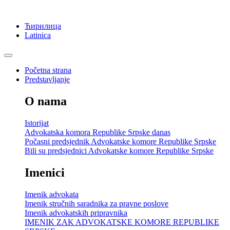
Ћирилица
Latinica
Početna strana
Predstavljanje
O nama
Istorijat
Advokatska komora Republike Srpske danas
Počasni predsjednik Advokatske komore Republike Srpske
Bili su predsjednici Advokatske komore Republike Srpske
Imenici
Imenik advokata
Imenik stručnih saradnika za pravne poslove
Imenik advokatskih pripravnika
IMENIK ZAK ADVOKATSKE KOMORE REPUBLIKE