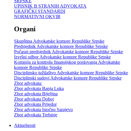
SRPSKE
UPISNIK B STRANIH ADVOKATA
GRAFIČKI STANDARDI
NORMATIVNI OKVIR
Organi
Skupština Advokatske komore Republike Srpske
Predsjednik Advokatske komore Republike Srpske
Počasni predsjednik Advokatske komore Republike Srpske
Izvršni odbor Advokatske komore Republike Srpske
Komisija za kontrolu finansijskog poslovanja Advokatske
komore Republike Srpske
Disciplinsko tužilaštvo Advokatske komore Republike Srpske
Disciplinski sudovi Advokatske komore Republike Srpske
Zbor advokata:
Zbor advokata Banja Luka
Zbor advokata Bijeljina
Zbor advokata Doboj
Zbor advokata Prijedor
Zbor advokata Istočno Sarajevo
Zbor advokata Trebinje
Aktuelnosti