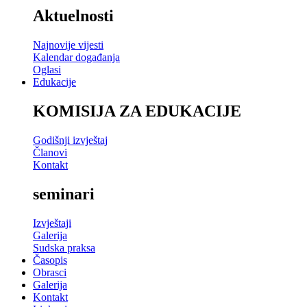
Aktuelnosti
Najnovije vijesti
Kalendar događanja
Oglasi
Edukacije
KOMISIJA ZA EDUKACIJE
Godišnji izvještaj
Članovi
Kontakt
seminari
Izvještaji
Galerija
Sudska praksa
Časopis
Obrasci
Galerija
Kontakt