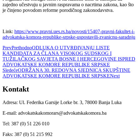
zajedno učestvuju u javnim raspravama o nacrtima zakona, kao što
je činjeno povodom reforme porodičnog zakonodavstva.
Link:
https://www.pravni.ues.rs.ba/novosti/15407-pravni-fakultet-i-
advokatska-komora-republike-srpske-uspostavili-zvanicnu-saradnju
Prev
Prethodno
ODLUKA O UTVRĐIVANjU LISTE
KANDIDATA ZA ČLANA VISOKOG SUDSKOG I
TUŽILAČKOG SAVJETA BOSNE I HERCEGOVINE ISPRED
ADVOKATSKE KOMORE REPUBLIKE SRPSKE
Sledeće
ODRŽANA 30. REDOVNA SJEDNICA SKUPŠTINE
ADVOKATSKE KOMORE REPUBLIKE SRPSKE
Next
Kontakt
Adresa: Ul. Federika Garsije Lorke br. 3, 78000 Banja Luka
E-mail: advokatskakomorars@advokatskakomora.ba
Tel: 387 (0) 51 226 010
Faks: 387 (0) 51 215 992