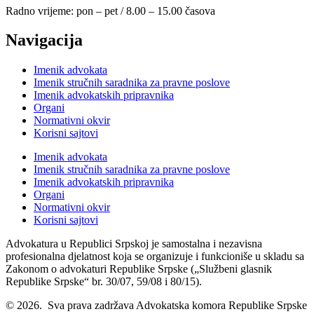
Radno vrijeme: pon – pet / 8.00 – 15.00 časova
Navigacija
Imenik advokata
Imenik stručnih saradnika za pravne poslove
Imenik advokatskih pripravnika
Organi
Normativni okvir
Korisni sajtovi
Imenik advokata
Imenik stručnih saradnika za pravne poslove
Imenik advokatskih pripravnika
Organi
Normativni okvir
Korisni sajtovi
Advokatura u Republici Srpskoj je samostalna i nezavisna
profesionalna djelatnost koja se organizuje i funkcioniše u skladu sa
Zakonom o advokaturi Republike Srpske („Službeni glasnik
Republike Srpske“ br. 30/07, 59/08 i 80/15).
© 2026. Sva prava zadržava Advokatska komora Republike Srpske