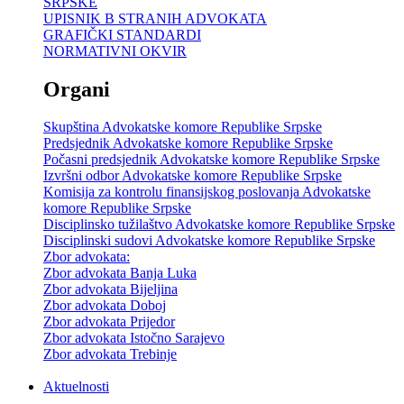
SRPSKE
UPISNIK B STRANIH ADVOKATA
GRAFIČKI STANDARDI
NORMATIVNI OKVIR
Organi
Skupština Advokatske komore Republike Srpske
Predsjednik Advokatske komore Republike Srpske
Počasni predsjednik Advokatske komore Republike Srpske
Izvršni odbor Advokatske komore Republike Srpske
Komisija za kontrolu finansijskog poslovanja Advokatske
komore Republike Srpske
Disciplinsko tužilaštvo Advokatske komore Republike Srpske
Disciplinski sudovi Advokatske komore Republike Srpske
Zbor advokata:
Zbor advokata Banja Luka
Zbor advokata Bijeljina
Zbor advokata Doboj
Zbor advokata Prijedor
Zbor advokata Istočno Sarajevo
Zbor advokata Trebinje
Aktuelnosti