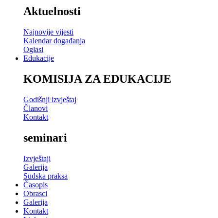
Aktuelnosti
Najnovije vijesti
Kalendar događanja
Oglasi
Edukacije
KOMISIJA ZA EDUKACIJE
Godišnji izvještaj
Članovi
Kontakt
seminari
Izvještaji
Galerija
Sudska praksa
Časopis
Obrasci
Galerija
Kontakt