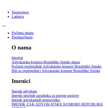
Ћирилица
Latinica
Početna strana
Predstavljanje
O nama
Istorijat
Advokatska komora Republike Srpske danas
Počasni predsjednik Advokatske komore Republike Srpske
Bili su predsjednici Advokatske komore Republike Srpske
Imenici
Imenik advokata
Imenik stručnih saradnika za pravne poslove
Imenik advokatskih pripravnika
IMENIK ZAK ADVOKATSKE KOMORE REPUBLIKE