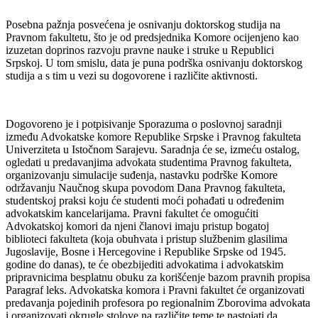
Posebna pažnja posvećena je osnivanju doktorskog studija na
Pravnom fakultetu, što je od predsjednika Komore ocijenjeno kao
izuzetan doprinos razvoju pravne nauke i struke u Republici
Srpskoj. U tom smislu, data je puna podrška osnivanju doktorskog
studija a s tim u vezi su dogovorene i različite aktivnosti.
Dogovoreno je i potpisivanje Sporazuma o poslovnoj saradnji
između Advokatske komore Republike Srpske i Pravnog fakulteta
Univerziteta u Istočnom Sarajevu. Saradnja će se, izmeću ostalog,
ogledati u predavanjima advokata studentima Pravnog fakulteta,
organizovanju simulacije suđenja, nastavku podrške Komore
održavanju Naučnog skupa povodom Dana Pravnog fakulteta,
studentskoj praksi koju će studenti moći pohađati u određenim
advokatskim kancelarijama. Pravni fakultet će omogućiti
Advokatskoj komori da njeni članovi imaju pristup bogatoj
biblioteci fakulteta (koja obuhvata i pristup službenim glasilima
Jugoslavije, Bosne i Hercegovine i Republike Srpske od 1945.
godine do danas), te će obezbijediti advokatima i advokatskim
pripravnicima besplatnu obuku za korišćenje bazom pravnih propisa
Paragraf leks. Advokatska komora i Pravni fakultet će organizovati
predavanja pojedinih profesora po regionalnim Zborovima advokata
i organizovati okrugle stolove na različite teme te nastojati da