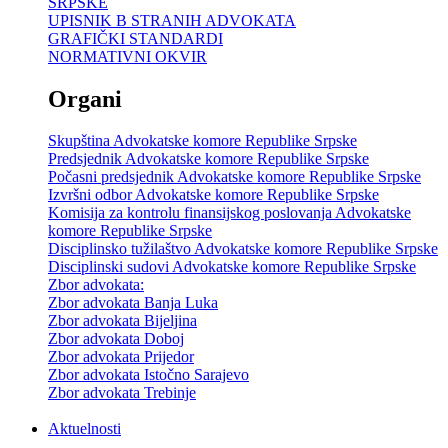
SRPSKE
UPISNIK B STRANIH ADVOKATA
GRAFIČKI STANDARDI
NORMATIVNI OKVIR
Organi
Skupština Advokatske komore Republike Srpske
Predsjednik Advokatske komore Republike Srpske
Počasni predsjednik Advokatske komore Republike Srpske
Izvršni odbor Advokatske komore Republike Srpske
Komisija za kontrolu finansijskog poslovanja Advokatske
komore Republike Srpske
Disciplinsko tužilaštvo Advokatske komore Republike Srpske
Disciplinski sudovi Advokatske komore Republike Srpske
Zbor advokata:
Zbor advokata Banja Luka
Zbor advokata Bijeljina
Zbor advokata Doboj
Zbor advokata Prijedor
Zbor advokata Istočno Sarajevo
Zbor advokata Trebinje
Aktuelnosti