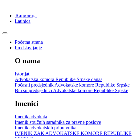
Ћирилица
Latinica
Početna strana
Predstavljanje
O nama
Istorijat
Advokatska komora Republike Srpske danas
Počasni predsjednik Advokatske komore Republike Srpske
Bili su predsjednici Advokatske komore Republike Srpske
Imenici
Imenik advokata
Imenik stručnih saradnika za pravne poslove
Imenik advokatskih pripravnika
IMENIK ZAK ADVOKATSKE KOMORE REPUBLIKE