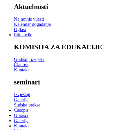
Aktuelnosti
Najnovije vijesti
Kalendar događanja
Oglasi
Edukacije
KOMISIJA ZA EDUKACIJE
Godišnji izvještaj
Članovi
Kontakt
seminari
Izvještaji
Galerija
Sudska praksa
Časopis
Obrasci
Galerija
Kontakt