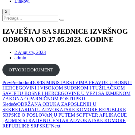
Linkovi
X
IZVJEŠTAJ SA SJEDNICE IZVRŠNOG
ODBORA OD 27.05.2023. GODINE
2 Augusta, 2023
admin
ОTVORI DOKUMENT
Prev
Prethodno
DOPIS MINISTARSTVIMA PRAVDE U BOSNI I
HERCEGOVINI I VISOKOM SUDSKOM I TUŽILAČKOM
SAVJETU BOSNE I HERCEGOVINE U VEZI SA IZMJENOM
ZAKONA O PARNIČNOM POSTUPKU
Sledeće
ODRŽANA OBUKA ZAPOSLENIH U
SEKRETARIJATU ADVOKATSKE KOMORE REPUBLIKE
SRPSKE O POSLOVANjU PUTEM SOFTVER APLIKACIJE
„ADMINISTRATIVNI CENTAR ADVOKATSKE KOMORE
REPUBLIKE SRPSKE“
Next