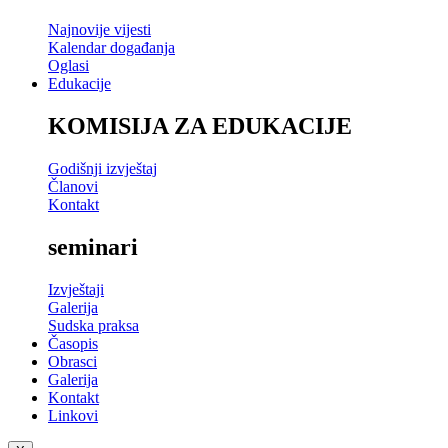
Najnovije vijesti
Kalendar događanja
Oglasi
Edukacije
KOMISIJA ZA EDUKACIJE
Godišnji izvještaj
Članovi
Kontakt
seminari
Izvještaji
Galerija
Sudska praksa
Časopis
Obrasci
Galerija
Kontakt
Linkovi