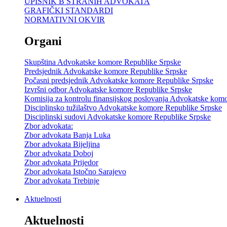
UPISNIK B STRANIH ADVOKATA
GRAFIČKI STANDARDI
NORMATIVNI OKVIR
Organi
Skupština Advokatske komore Republike Srpske
Predsjednik Advokatske komore Republike Srpske
Počasni predsjednik Advokatske komore Republike Srpske
Izvršni odbor Advokatske komore Republike Srpske
Komisija za kontrolu finansijskog poslovanja Advokatske kom
Disciplinsko tužilaštvo Advokatske komore Republike Srpske
Disciplinski sudovi Advokatske komore Republike Srpske
Zbor advokata:
Zbor advokata Banja Luka
Zbor advokata Bijeljina
Zbor advokata Doboj
Zbor advokata Prijedor
Zbor advokata Istočno Sarajevo
Zbor advokata Trebinje
Aktuelnosti
Aktuelnosti