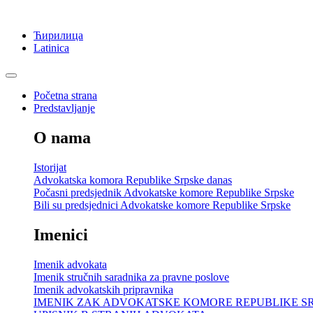
Ћирилица
Latinica
Početna strana
Predstavljanje
O nama
Istorijat
Advokatska komora Republike Srpske danas
Počasni predsjednik Advokatske komore Republike Srpske
Bili su predsjednici Advokatske komore Republike Srpske
Imenici
Imenik advokata
Imenik stručnih saradnika za pravne poslove
Imenik advokatskih pripravnika
IMENIK ZAK ADVOKATSKE KOMORE REPUBLIKE S