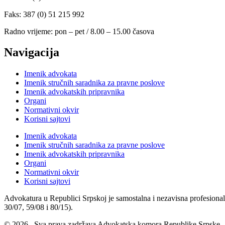
Faks: 387 (0) 51 215 992
Radno vrijeme: pon – pet / 8.00 – 15.00 časova
Navigacija
Imenik advokata
Imenik stručnih saradnika za pravne poslove
Imenik advokatskih pripravnika
Organi
Normativni okvir
Korisni sajtovi
Imenik advokata
Imenik stručnih saradnika za pravne poslove
Imenik advokatskih pripravnika
Organi
Normativni okvir
Korisni sajtovi
Advokatura u Republici Srpskoj je samostalna i nezavisna profesional
30/07, 59/08 i 80/15).
© 2026. Sva prava zadržava Advokatska komora Republike Srpske