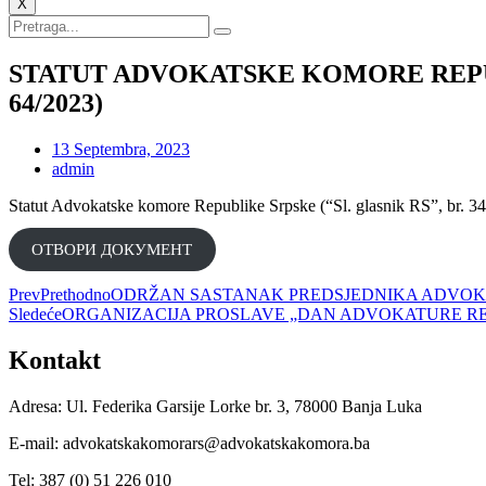
X
STATUT ADVOKATSKE KOMORE REPUBLIK
64/2023)
13 Septembra, 2023
admin
Statut Advokatske komore Republike Srpske (“Sl. glasnik RS”, br. 3
ОТВОРИ ДОКУМЕНT
Prev
Prethodno
ODRŽAN SASTANAK PREDSJEDNIKA ADVOKA
Sledeće
ORGANIZACIJA PROSLAVE „DAN ADVOKATURE REPU
Kontakt
Adresa: Ul. Federika Garsije Lorke br. 3, 78000 Banja Luka
E-mail: advokatskakomorars@advokatskakomora.ba
Tel: 387 (0) 51 226 010