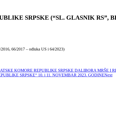
E SRPSKE (“SL. GLASNIK RS”, BR. 3
4/2016, 66/2017 – odluka US i 64/2023)
TSKE KOMORE REPUBLIKE SRPSKE DALIBORA MRŠE I R
BLIKE SRPSKE“ 10. i 11. NOVEMBAR 2023. GODINE
Next