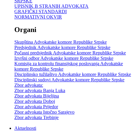
SRPSKE
UPISNIK B STRANIH ADVOKATA
GRAFIČKI STANDARDI
NORMATIVNI OKVIR
Organi
Skupština Advokatske komore Republike Srpske
Predsjednik Advokatske komore Republike Srpske
Počasni predsjednik Advokatske komore Republike Srpske
Izvršni odbor Advokatske komore Republike Srpske
Komisija za kontrolu finansijskog poslovanja Advokatske
komore Republike Srpske
Disciplinsko tužilaštvo Advokatske komore Republike Srpske
Disciplinski sudovi Advokatske komore Republike Srpske
Zbor advokata:
Zbor advokata Banja Luka
Zbor advokata Bijeljina
Zbor advokata Doboj
Zbor advokata Prijedor
Zbor advokata Istočno Sarajevo
Zbor advokata Trebinje
Aktuelnosti