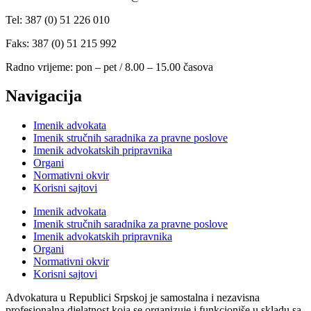
Tel: 387 (0) 51 226 010
Faks: 387 (0) 51 215 992
Radno vrijeme: pon – pet / 8.00 – 15.00 časova
Navigacija
Imenik advokata
Imenik stručnih saradnika za pravne poslove
Imenik advokatskih pripravnika
Organi
Normativni okvir
Korisni sajtovi
Imenik advokata
Imenik stručnih saradnika za pravne poslove
Imenik advokatskih pripravnika
Organi
Normativni okvir
Korisni sajtovi
Advokatura u Republici Srpskoj je samostalna i nezavisna
profesionalna djelatnost koja se organizuje i funkcioniše u skladu sa