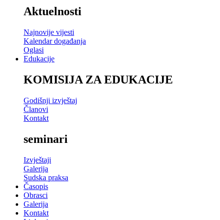
Aktuelnosti
Najnovije vijesti
Kalendar događanja
Oglasi
Edukacije
KOMISIJA ZA EDUKACIJE
Godišnji izvještaj
Članovi
Kontakt
seminari
Izvještaji
Galerija
Sudska praksa
Časopis
Obrasci
Galerija
Kontakt