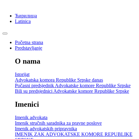
Ћирилица
Latinica
Početna strana
Predstavljanje
O nama
Istorijat
Advokatska komora Republike Srpske danas
Počasni predsjednik Advokatske komore Republike Srpske
Bili su predsjednici Advokatske komore Republike Srpske
Imenici
Imenik advokata
Imenik stručnih saradnika za pravne poslove
Imenik advokatskih pripravnika
IMENIK ZAK ADVOKATSKE KOMORE REPUBLIKE