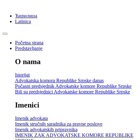
Ћирилица
Latinica
Početna strana
Predstavljanje
O nama
Istorijat
Advokatska komora Republike Srpske danas
Počasni predsjednik Advokatske komore Republike Srpske
Bili su predsjednici Advokatske komore Republike Srpske
Imenici
Imenik advokata
Imenik stručnih saradnika za pravne poslove
Imenik advokatskih pripravnika
IMENIK ZAK ADVOKATSKE KOMORE REPUBLIKE