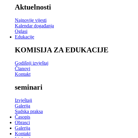
Aktuelnosti
Najnovije vijesti
Kalendar događanja
Oglasi
Edukacije
KOMISIJA ZA EDUKACIJE
Godišnji izvještaj
Članovi
Kontakt
seminari
Izvještaji
Galerija
Sudska praksa
Časopis
Obrasci
Galerija
Kontakt