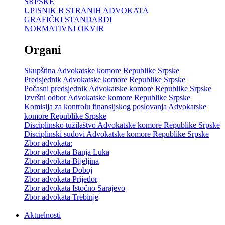
SRPSKE
UPISNIK B STRANIH ADVOKATA
GRAFIČKI STANDARDI
NORMATIVNI OKVIR
Organi
Skupština Advokatske komore Republike Srpske
Predsjednik Advokatske komore Republike Srpske
Počasni predsjednik Advokatske komore Republike Srpske
Izvršni odbor Advokatske komore Republike Srpske
Komisija za kontrolu finansijskog poslovanja Advokatske
komore Republike Srpske
Disciplinsko tužilaštvo Advokatske komore Republike Srpske
Disciplinski sudovi Advokatske komore Republike Srpske
Zbor advokata:
Zbor advokata Banja Luka
Zbor advokata Bijeljina
Zbor advokata Doboj
Zbor advokata Prijedor
Zbor advokata Istočno Sarajevo
Zbor advokata Trebinje
Aktuelnosti