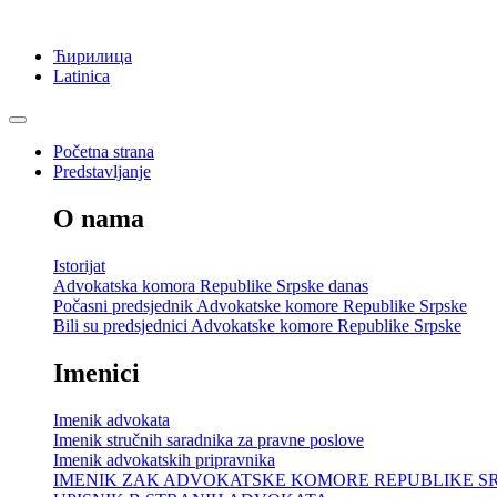
Ћирилица
Latinica
Početna strana
Predstavljanje
O nama
Istorijat
Advokatska komora Republike Srpske danas
Počasni predsjednik Advokatske komore Republike Srpske
Bili su predsjednici Advokatske komore Republike Srpske
Imenici
Imenik advokata
Imenik stručnih saradnika za pravne poslove
Imenik advokatskih pripravnika
IMENIK ZAK ADVOKATSKE KOMORE REPUBLIKE S