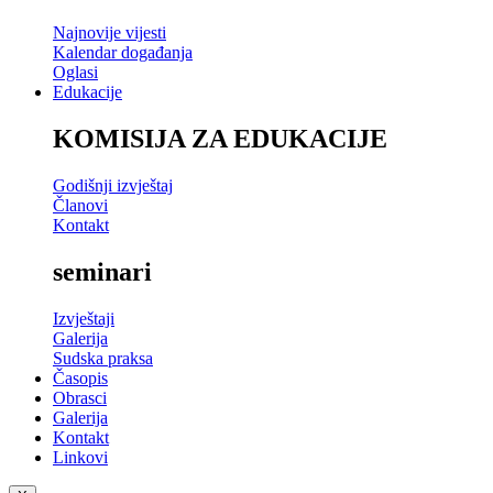
Najnovije vijesti
Kalendar događanja
Oglasi
Edukacije
KOMISIJA ZA EDUKACIJE
Godišnji izvještaj
Članovi
Kontakt
seminari
Izvještaji
Galerija
Sudska praksa
Časopis
Obrasci
Galerija
Kontakt
Linkovi