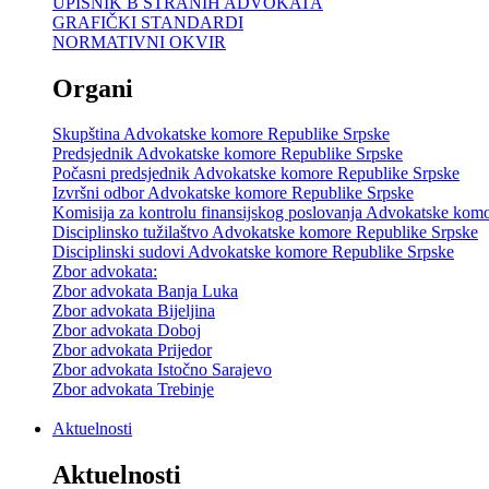
UPISNIK B STRANIH ADVOKATA
GRAFIČKI STANDARDI
NORMATIVNI OKVIR
Organi
Skupština Advokatske komore Republike Srpske
Predsjednik Advokatske komore Republike Srpske
Počasni predsjednik Advokatske komore Republike Srpske
Izvršni odbor Advokatske komore Republike Srpske
Komisija za kontrolu finansijskog poslovanja Advokatske kom
Disciplinsko tužilaštvo Advokatske komore Republike Srpske
Disciplinski sudovi Advokatske komore Republike Srpske
Zbor advokata:
Zbor advokata Banja Luka
Zbor advokata Bijeljina
Zbor advokata Doboj
Zbor advokata Prijedor
Zbor advokata Istočno Sarajevo
Zbor advokata Trebinje
Aktuelnosti
Aktuelnosti