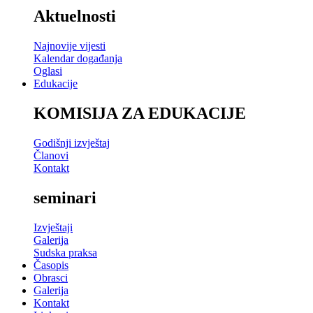
Aktuelnosti
Najnovije vijesti
Kalendar događanja
Oglasi
Edukacije
KOMISIJA ZA EDUKACIJE
Godišnji izvještaj
Članovi
Kontakt
seminari
Izvještaji
Galerija
Sudska praksa
Časopis
Obrasci
Galerija
Kontakt