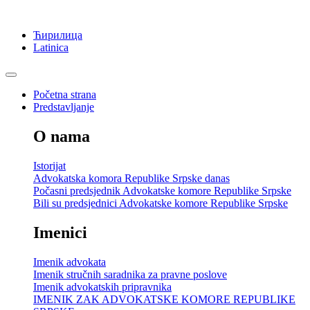
Ћирилица
Latinica
Početna strana
Predstavljanje
O nama
Istorijat
Advokatska komora Republike Srpske danas
Počasni predsjednik Advokatske komore Republike Srpske
Bili su predsjednici Advokatske komore Republike Srpske
Imenici
Imenik advokata
Imenik stručnih saradnika za pravne poslove
Imenik advokatskih pripravnika
IMENIK ZAK ADVOKATSKE KOMORE REPUBLIKE