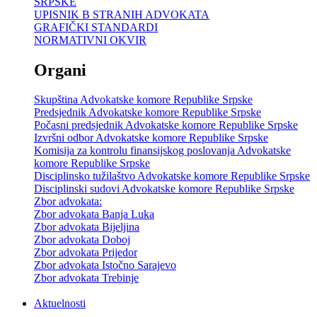
SRPSKE
UPISNIK B STRANIH ADVOKATA
GRAFIČKI STANDARDI
NORMATIVNI OKVIR
Organi
Skupština Advokatske komore Republike Srpske
Predsjednik Advokatske komore Republike Srpske
Počasni predsjednik Advokatske komore Republike Srpske
Izvršni odbor Advokatske komore Republike Srpske
Komisija za kontrolu finansijskog poslovanja Advokatske
komore Republike Srpske
Disciplinsko tužilaštvo Advokatske komore Republike Srpske
Disciplinski sudovi Advokatske komore Republike Srpske
Zbor advokata:
Zbor advokata Banja Luka
Zbor advokata Bijeljina
Zbor advokata Doboj
Zbor advokata Prijedor
Zbor advokata Istočno Sarajevo
Zbor advokata Trebinje
Aktuelnosti