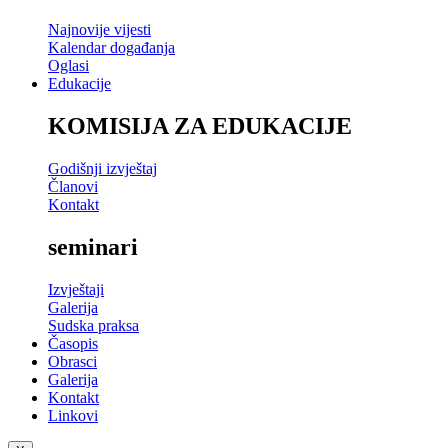
Najnovije vijesti
Kalendar događanja
Oglasi
Edukacije
KOMISIJA ZA EDUKACIJE
Godišnji izvještaj
Članovi
Kontakt
seminari
Izvještaji
Galerija
Sudska praksa
Časopis
Obrasci
Galerija
Kontakt
Linkovi