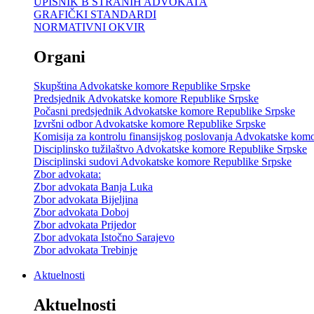
UPISNIK B STRANIH ADVOKATA
GRAFIČKI STANDARDI
NORMATIVNI OKVIR
Organi
Skupština Advokatske komore Republike Srpske
Predsjednik Advokatske komore Republike Srpske
Počasni predsjednik Advokatske komore Republike Srpske
Izvršni odbor Advokatske komore Republike Srpske
Komisija za kontrolu finansijskog poslovanja Advokatske kom
Disciplinsko tužilaštvo Advokatske komore Republike Srpske
Disciplinski sudovi Advokatske komore Republike Srpske
Zbor advokata:
Zbor advokata Banja Luka
Zbor advokata Bijeljina
Zbor advokata Doboj
Zbor advokata Prijedor
Zbor advokata Istočno Sarajevo
Zbor advokata Trebinje
Aktuelnosti
Aktuelnosti