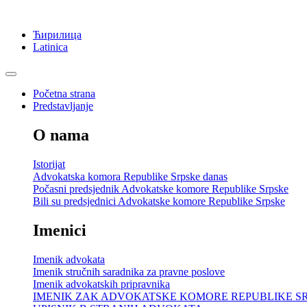
Ћирилица
Latinica
Početna strana
Predstavljanje
O nama
Istorijat
Advokatska komora Republike Srpske danas
Počasni predsjednik Advokatske komore Republike Srpske
Bili su predsjednici Advokatske komore Republike Srpske
Imenici
Imenik advokata
Imenik stručnih saradnika za pravne poslove
Imenik advokatskih pripravnika
IMENIK ZAK ADVOKATSKE KOMORE REPUBLIKE S