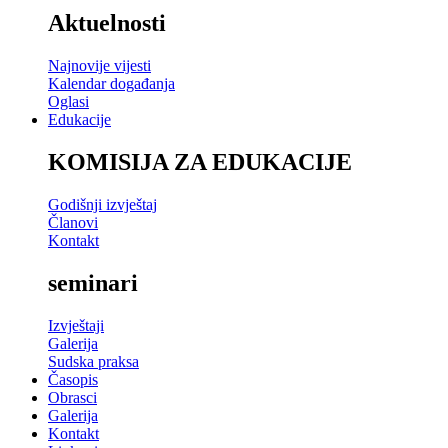
Aktuelnosti
Najnovije vijesti
Kalendar događanja
Oglasi
Edukacije
KOMISIJA ZA EDUKACIJE
Godišnji izvještaj
Članovi
Kontakt
seminari
Izvještaji
Galerija
Sudska praksa
Časopis
Obrasci
Galerija
Kontakt