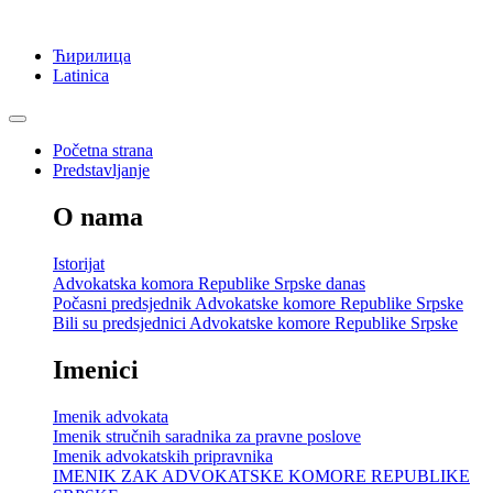
Ћирилица
Latinica
Početna strana
Predstavljanje
O nama
Istorijat
Advokatska komora Republike Srpske danas
Počasni predsjednik Advokatske komore Republike Srpske
Bili su predsjednici Advokatske komore Republike Srpske
Imenici
Imenik advokata
Imenik stručnih saradnika za pravne poslove
Imenik advokatskih pripravnika
IMENIK ZAK ADVOKATSKE KOMORE REPUBLIKE