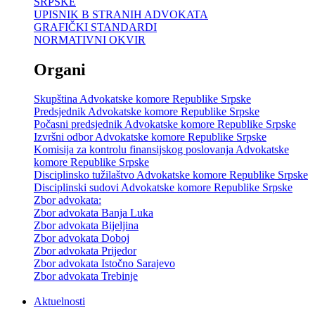
SRPSKE
UPISNIK B STRANIH ADVOKATA
GRAFIČKI STANDARDI
NORMATIVNI OKVIR
Organi
Skupština Advokatske komore Republike Srpske
Predsjednik Advokatske komore Republike Srpske
Počasni predsjednik Advokatske komore Republike Srpske
Izvršni odbor Advokatske komore Republike Srpske
Komisija za kontrolu finansijskog poslovanja Advokatske
komore Republike Srpske
Disciplinsko tužilaštvo Advokatske komore Republike Srpske
Disciplinski sudovi Advokatske komore Republike Srpske
Zbor advokata:
Zbor advokata Banja Luka
Zbor advokata Bijeljina
Zbor advokata Doboj
Zbor advokata Prijedor
Zbor advokata Istočno Sarajevo
Zbor advokata Trebinje
Aktuelnosti