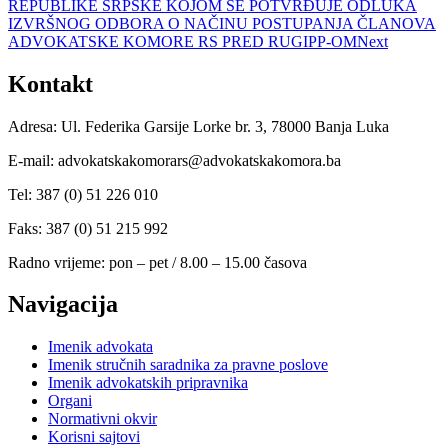
REPUBLIKE SRPSKE KOJOM SE POTVRĐUJE ODLUKA
IZVRŠNOG ODBORA O NAČINU POSTUPANJA ČLANOVA
ADVOKATSKE KOMORE RS PRED RUGIPP-OM
Next
Kontakt
Adresa: Ul. Federika Garsije Lorke br. 3, 78000 Banja Luka
E-mail: advokatskakomorars@advokatskakomora.ba
Tel: 387 (0) 51 226 010
Faks: 387 (0) 51 215 992
Radno vrijeme: pon – pet / 8.00 – 15.00 časova
Navigacija
Imenik advokata
Imenik stručnih saradnika za pravne poslove
Imenik advokatskih pripravnika
Organi
Normativni okvir
Korisni sajtovi