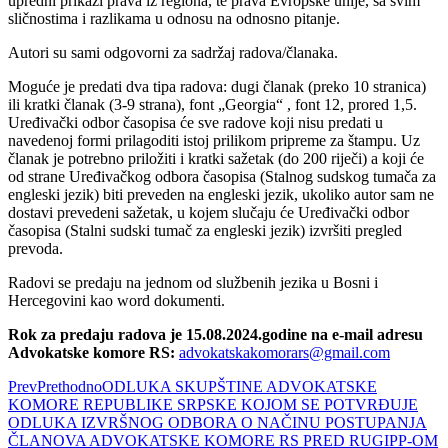
upredni prikazi prava iz regiona, te prava Evropske unije, sa svim
sličnostima i razlikama u odnosu na odnosno pitanje.
Autori su sami odgovorni za sadržaj radova/članaka.
Moguće je predati dva tipa radova: dugi članak (preko 10 stranica)
ili kratki članak (3-9 strana), font „Georgia“ , font 12, prored 1,5.
Uređivački odbor časopisa će sve radove koji nisu predati u
navedenoj formi prilagoditi istoj prilikom pripreme za štampu. Uz
članak je potrebno priložiti i kratki sažetak (do 200 riječi) a koji će
od strane Uređivačkog odbora časopisa (Stalnog sudskog tumača za
engleski jezik) biti preveden na engleski jezik, ukoliko autor sam ne
dostavi prevedeni sažetak, u kojem slučaju će Uređivački odbor
časopisa (Stalni sudski tumač za engleski jezik) izvršiti pregled
prevoda.
Radovi se predaju na jednom od službenih jezika u Bosni i
Hercegovini kao word dokumenti.
Rok za predaju radova je 15.08.2024.godine na e-mail adresu
Advokatske komore RS:
advokatskakomorars@gmail.com
Prev
Prethodno
ODLUKA SKUPŠTINE ADVOKATSKE
KOMORE REPUBLIKE SRPSKE KOJOM SE POTVRĐUJE
ODLUKA IZVRŠNOG ODBORA O NAČINU POSTUPANJA
ČLANOVA ADVOKATSKE KOMORE RS PRED RUGIPP-OM