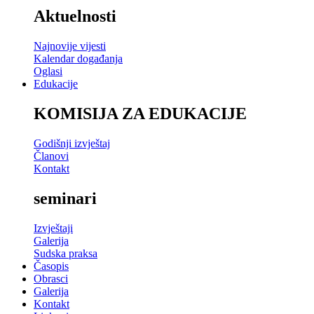
Aktuelnosti
Najnovije vijesti
Kalendar događanja
Oglasi
Edukacije
KOMISIJA ZA EDUKACIJE
Godišnji izvještaj
Članovi
Kontakt
seminari
Izvještaji
Galerija
Sudska praksa
Časopis
Obrasci
Galerija
Kontakt