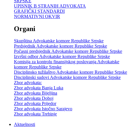
SRPSKE
UPISNIK B STRANIH ADVOKATA
GRAFIČKI STANDARDI
NORMATIVNI OKVIR
Organi
Skupština Advokatske komore Republike Srpske
Predsjednik Advokatske komore Republike Srpske
Počasni predsjednik Advokatske komore Republike Srpske
Izvršni odbor Advokatske komore Republike Srpske
Komisija za kontrolu finansijskog poslovanja Advokatske
komore Republike Srpske
Disciplinsko tužilaštvo Advokatske komore Republike Srpske
Disciplinski sudovi Advokatske komore Republike Srpske
Zbor advokata:
Zbor advokata Banja Luka
Zbor advokata Bijeljina
Zbor advokata Doboj
Zbor advokata Prijedor
Zbor advokata Istočno Sarajevo
Zbor advokata Trebinje
Aktuelnosti