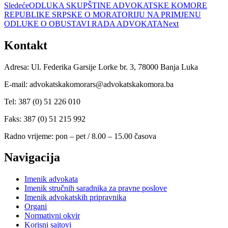
Sledeće
ODLUKA SKUPŠTINE ADVOKATSKE KOMORE
REPUBLIKE SRPSKE O MORATORIJU NA PRIMJENU
ODLUKE O OBUSTAVI RADA ADVOKATA
Next
Kontakt
Adresa: Ul. Federika Garsije Lorke br. 3, 78000 Banja Luka
E-mail: advokatskakomorars@advokatskakomora.ba
Tel: 387 (0) 51 226 010
Faks: 387 (0) 51 215 992
Radno vrijeme: pon – pet / 8.00 – 15.00 časova
Navigacija
Imenik advokata
Imenik stručnih saradnika za pravne poslove
Imenik advokatskih pripravnika
Organi
Normativni okvir
Korisni sajtovi