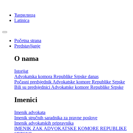
Ћирилица
Latinica
Početna strana
Predstavljanje
O nama
Istorijat
Advokatska komora Republike Srpske danas
Počasni predsjednik Advokatske komore Republike Srpske
Bili su predsjednici Advokatske komore Republike Srpske
Imenici
Imenik advokata
Imenik stručnih saradnika za pravne poslove
Imenik advokatskih pripravnika
IMENIK ZAK ADVOKATSKE KOMORE REPUBLIKE