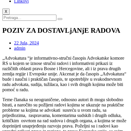
Linkovi
X
POZIV ZA DOSTAVLjANjE RADOVA
22 Jula, 2024
admin
„Advokatura “je informativno-stručni časopis Advokatske komore
RS u kojem se iznose stručni radovi i informativni prikazi iz
različitih oblasti prava Bosne i Hercegovine, ali i iz prava drugih
zemlja regije i Evropske unije. Akcenat je da časopis „Advokatura“
bude i naučni i praktičan časopis, te upotrebljiv u svakodnevnom
radu advokata, sudija, tužilaca, kao i svih drugih kojima može biti
pomoć u radu.
Teme članaka su neograničene, odnosno autori ih mogu slobodno
birati, a naročito su požljeni radovi kojima se ukazuje na praktične
probleme sa kojima se advokati susreću u svom radu, sa
prijedlozima, raspravama, komentarima sudskih i drugih odluka,
kritičkim osvrtom na rad sudova i drugih organa, a kojima se može
doprinijeti unaprjeđenju razvoju prava. Poželjni su i radovi kao