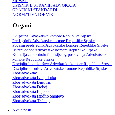
SRPSKE
UPISNIK B STRANIH ADVOKATA
GRAFIČKI STANDARDI
NORMATIVNI OKVIR
Organi
Skupština Advokatske komore Republike Srpske
Predsjednik Advokatske komore Republike Srpske
Počasni predsjednik Advokatske komore Republike Srpske
Izvršni odbor Advokatske komore Republike Srpske
Komisija za kontrolu finansijskog poslovanja Advokatske
komore Republike Srpske
Disciplinsko tužilaštvo Advokatske komore Republike Srpske
Disciplinski sudovi Advokatske komore Republike Srpske
Zbor advokata:
Zbor advokata Banja Luka
Zbor advokata Bijeljina
Zbor advokata Doboj
Zbor advokata Prijedor
Zbor advokata Istočno Sarajevo
Zbor advokata Trebinje
Aktuelnosti