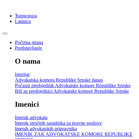
Ћирилица
Latinica
Početna strana
Predstavljanje
O nama
Istorijat
Advokatska komora Republike Srpske danas
Počasni predsjednik Advokatske komore Republike Srpske
Bili su predsjednici Advokatske komore Republike Srpske
Imenici
Imenik advokata
Imenik stručnih saradnika za pravne poslove
Imenik advokatskih pripravnika
IMENIK ZAK ADVOKATSKE KOMORE REPUBLIKE