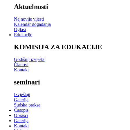
Aktuelnosti
Najnovije vijesti
Kalendar događanja
Oglasi
Edukacije
KOMISIJA ZA EDUKACIJE
Godišnji izvještaj
Članovi
Kontakt
seminari
Izvještaji
Galerija
Sudska praksa
Časopis
Obrasci
Galerija
Kontakt