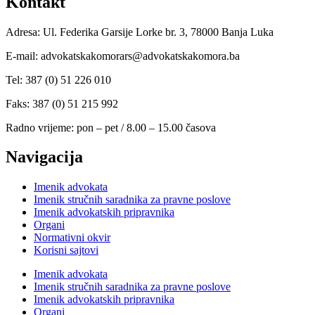
Kontakt
Adresa: Ul. Federika Garsije Lorke br. 3, 78000 Banja Luka
E-mail: advokatskakomorars@advokatskakomora.ba
Tel: 387 (0) 51 226 010
Faks: 387 (0) 51 215 992
Radno vrijeme: pon – pet / 8.00 – 15.00 časova
Navigacija
Imenik advokata
Imenik stručnih saradnika za pravne poslove
Imenik advokatskih pripravnika
Organi
Normativni okvir
Korisni sajtovi
Imenik advokata
Imenik stručnih saradnika za pravne poslove
Imenik advokatskih pripravnika
Organi