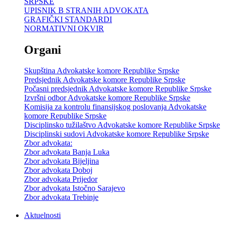
SRPSKE
UPISNIK B STRANIH ADVOKATA
GRAFIČKI STANDARDI
NORMATIVNI OKVIR
Organi
Skupština Advokatske komore Republike Srpske
Predsjednik Advokatske komore Republike Srpske
Počasni predsjednik Advokatske komore Republike Srpske
Izvršni odbor Advokatske komore Republike Srpske
Komisija za kontrolu finansijskog poslovanja Advokatske
komore Republike Srpske
Disciplinsko tužilaštvo Advokatske komore Republike Srpske
Disciplinski sudovi Advokatske komore Republike Srpske
Zbor advokata:
Zbor advokata Banja Luka
Zbor advokata Bijeljina
Zbor advokata Doboj
Zbor advokata Prijedor
Zbor advokata Istočno Sarajevo
Zbor advokata Trebinje
Aktuelnosti