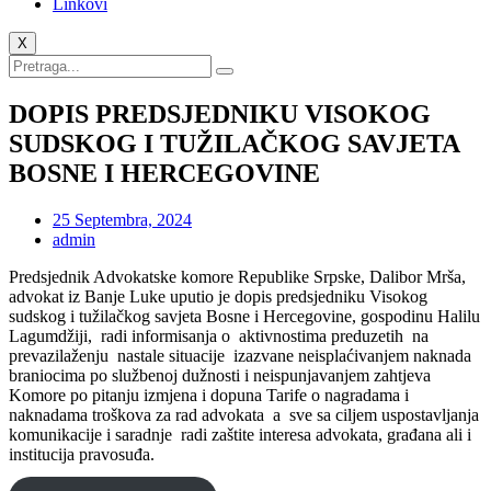
Linkovi
X
DOPIS PREDSJEDNIKU VISOKOG
SUDSKOG I TUŽILAČKOG SAVJETA
BOSNE I HERCEGOVINE
25 Septembra, 2024
admin
Predsjednik Advokatske komore Republike Srpske, Dalibor Mrša,
advokat iz Banje Luke uputio je dopis predsjedniku Visokog
sudskog i tužilačkog savjeta Bosne i Hercegovine, gospodinu Halilu
Lagumdžiji, radi informisanja o aktivnostima preduzetih na
prevazilaženju nastale situacije izazvane neisplaćivanjem naknada
braniocima po službenoj dužnosti i neispunjavanjem zahtjeva
Komore po pitanju izmjena i dopuna Tarife o nagradama i
naknadama troškova za rad advokata a sve sa ciljem uspostavljanja
komunikacije i saradnje radi zaštite interesa advokata, građana ali i
institucija pravosuđa.