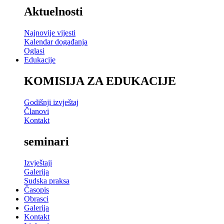
Aktuelnosti
Najnovije vijesti
Kalendar događanja
Oglasi
Edukacije
KOMISIJA ZA EDUKACIJE
Godišnji izvještaj
Članovi
Kontakt
seminari
Izvještaji
Galerija
Sudska praksa
Časopis
Obrasci
Galerija
Kontakt