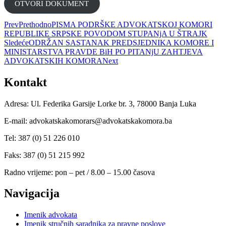
ОTVORI DOKUMENT
Prev
Prethodno
PISMA PODRŠKE ADVOKATSKOJ KOMORI
REPUBLIKE SRPSKE POVODOM STUPANjA U ŠTRAJK
Sledeće
ODRŽAN SASTANAK PREDSJEDNIKA KOMORE I
MINISTARSTVA PRAVDE BiH PO PITANjU ZAHTJEVA
ADVOKATSKIH KOMORA
Next
Kontakt
Adresa: Ul. Federika Garsije Lorke br. 3, 78000 Banja Luka
E-mail: advokatskakomorars@advokatskakomora.ba
Tel: 387 (0) 51 226 010
Faks: 387 (0) 51 215 992
Radno vrijeme: pon – pet / 8.00 – 15.00 časova
Navigacija
Imenik advokata
Imenik stručnih saradnika za pravne poslove