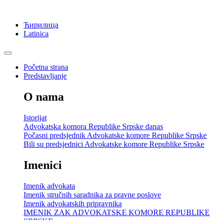
Ћирилица
Latinica
Početna strana
Predstavljanje
O nama
Istorijat
Advokatska komora Republike Srpske danas
Počasni predsjednik Advokatske komore Republike Srpske
Bili su predsjednici Advokatske komore Republike Srpske
Imenici
Imenik advokata
Imenik stručnih saradnika za pravne poslove
Imenik advokatskih pripravnika
IMENIK ZAK ADVOKATSKE KOMORE REPUBLIKE