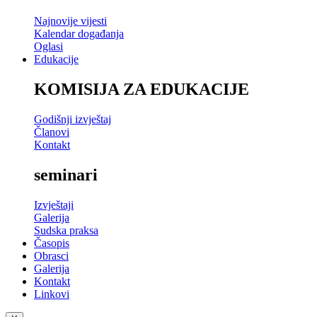
Najnovije vijesti
Kalendar događanja
Oglasi
Edukacije
KOMISIJA ZA EDUKACIJE
Godišnji izvještaj
Članovi
Kontakt
seminari
Izvještaji
Galerija
Sudska praksa
Časopis
Obrasci
Galerija
Kontakt
Linkovi