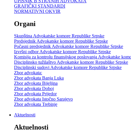
UPISNIK B STRANIH ADVOKATA
GRAFIČKI STANDARDI
NORMATIVNI OKVIR
Organi
Skupština Advokatske komore Republike Srpske
Predsjednik Advokatske komore Republike Srpske
Počasni predsjednik Advokatske komore Republike Srpske
Izvršni odbor Advokatske komore Republike Srpske
Komisija za kontrolu finansijskog poslovanja Advokatske kom
Disciplinsko tužilaštvo Advokatske komore Republike Srpske
Disciplinski sudovi Advokatske komore Republike Srpske
Zbor advokata:
Zbor advokata Banja Luka
Zbor advokata Bijeljina
Zbor advokata Doboj
Zbor advokata Prijedor
Zbor advokata Istočno Sarajevo
Zbor advokata Trebinje
Aktuelnosti
Aktuelnosti