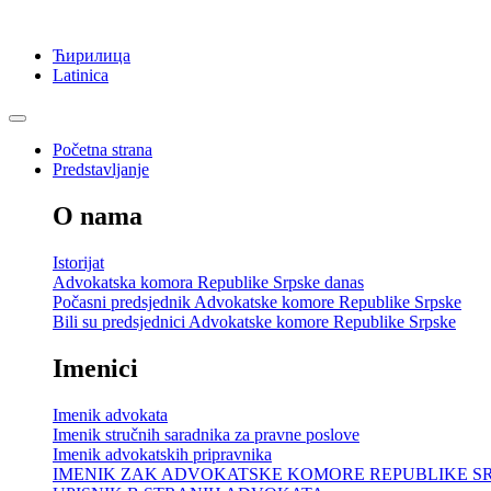
Ћирилица
Latinica
Početna strana
Predstavljanje
O nama
Istorijat
Advokatska komora Republike Srpske danas
Počasni predsjednik Advokatske komore Republike Srpske
Bili su predsjednici Advokatske komore Republike Srpske
Imenici
Imenik advokata
Imenik stručnih saradnika za pravne poslove
Imenik advokatskih pripravnika
IMENIK ZAK ADVOKATSKE KOMORE REPUBLIKE S