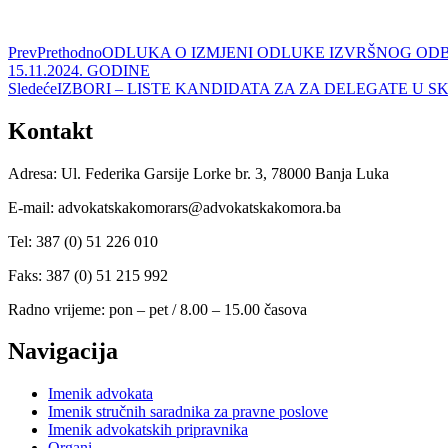
Prev
Prethodno
ODLUKA O IZMJENI ODLUKE IZVRŠNOG ODBOR
15.11.2024. GODINE
Sledeće
IZBORI – LISTE KANDIDATA ZA ZA DELEGATE U SK
Kontakt
Adresa: Ul. Federika Garsije Lorke br. 3, 78000 Banja Luka
E-mail: advokatskakomorars@advokatskakomora.ba
Tel: 387 (0) 51 226 010
Faks: 387 (0) 51 215 992
Radno vrijeme: pon – pet / 8.00 – 15.00 časova
Navigacija
Imenik advokata
Imenik stručnih saradnika za pravne poslove
Imenik advokatskih pripravnika
Organi