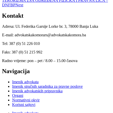
TERORIZMA ZSA ODREĐENA FIZIČKA I PRAVNA LICA –
DNFBP
Next
Kontakt
Adresa: Ul. Federika Garsije Lorke br. 3, 78000 Banja Luka
E-mail: advokatskakomorars@advokatskakomora.ba
Tel: 387 (0) 51 226 010
Faks: 387 (0) 51 215 992
Radno vrijeme: pon – pet / 8.00 – 15.00 časova
Navigacija
Imenik advokata
Imenik stručnih saradnika za pravne poslove
Imenik advokatskih pripravnika
Organi
Normativni okvir
Korisni sajtovi