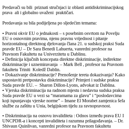
Predavači su bili priznati stručnjaci iz oblasti antidiskriminacijskog
prava ali i globalno uvaženi praktičari.
Predavanja su bila podijeljena po sljedećim temama:
• Pravni okvir EU o jednakosti – s posebnim osvrtom na Povelju
EU o osnovnim pravima, njenu pravnu vrijednost i pitanje
horizontalnog direktnog djelovanja člana 21. u sudskoj praksi Suda
pravde EU – Dr Sara Benedi Lahuerta, vanredni profesor na
Pravnom Fakultetu na Univerzitetu u Dablinu.
• Definicija ključnih koncepata direktne diskriminacije, indirektne
diskriminacije i uznemiravanja – Mark Bell , profesor na Pravnom
fakultetu Triniti Koledž Dablin.
• Dokazivanje diskriminacije? Prenošenje tereta dokazivanja? Kako
uspostaviti pretpostavku diskriminacije? Primjeri i sudske praksa
Suda pravde EU. – Sharon Dillon-Lyons, advokat iz Dablina.
• Vjerska diskriminacija na radnom mjestu i nedavna sudska praksa
Suda pravde EU u vezi sa “maramama za glavu” i “poslodavcima
koji ispunjavaju vjerske norme” – Imane El Morabet zamjenica šefa
službe za zaštitu u Unia, belgijskom tijelu za ravnopravnost.
• Diskriminacija na osnovu invaliditeta : Odnos između prava EU I
UNCPDR-a i koncepti invaliditeta i razumna prilagođavanja. – Dr.
Shivaun Quinlivan, vanredni profesor na Pravnom fakultetu