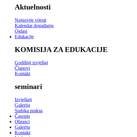
Aktuelnosti
Najnovije vijesti
Kalendar događanja
Oglasi
Edukacije
KOMISIJA ZA EDUKACIJE
Godišnji izvještaj
Članovi
Kontakt
seminari
Izvještaji
Galerija
Sudska praksa
Časopis
Obrasci
Galerija
Kontakt