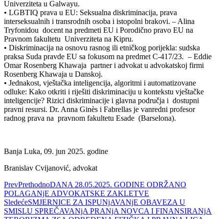
Univerziteta u Galwayu.
• LGBTIQ prava u EU: Seksualna diskriminacija, prava
interseksualnih i transrodnih osoba i istopolni brakovi. – Alina
Tryfonidou docent na predmeti EU i Porodično pravo EU na
Pravnom fakultetu Univerziteta na Kipru.
• Diskriminacija na osnovu rasnog ili etničkog porijekla: sudska
praksa Suda pravde EU sa fokusom na predmet C-417/23. – Eddie
Omar Rosenberg Khawaja partner i advokat u advokatskoj firmi
Rosenberg Khawaja u Danskoj.
• Jednakost, vještačka inteligencija, algoritmi i automatizovane
odluke: Kako otkriti i riješiti diskriminaciju u kontekstu vještačke
inteligencije? Rizici diskriminacije i glavna područja i dostupni
pravni resursi. Dr. Anna Ginès i Fabrellas je vanredni profesor
radnog prava na pravnom fakultetu Esade (Barselona).
Banja Luka, 09. jun 2025. godine
Branislav Cvijanović, advokat
Prev
Prethodno
DANA 28.05.2025. GODINE ODRŽANO
POLAGANjE ADVOKATSKE ZAKLETVE
Sledeće
SMJERNICE ZA ISPUNjAVANjE OBAVEZA U
SMISLU SPREČAVANjA PRANjA NOVCA I FINANSIRANjA