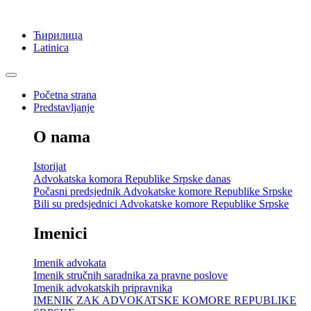
Ћирилица
Latinica
Početna strana
Predstavljanje
O nama
Istorijat
Advokatska komora Republike Srpske danas
Počasni predsjednik Advokatske komore Republike Srpske
Bili su predsjednici Advokatske komore Republike Srpske
Imenici
Imenik advokata
Imenik stručnih saradnika za pravne poslove
Imenik advokatskih pripravnika
IMENIK ZAK ADVOKATSKE KOMORE REPUBLIKE