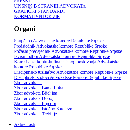
SRPSKE
UPISNIK B STRANIH ADVOKATA
GRAFIČKI STANDARDI
NORMATIVNI OKVIR
Organi
Skupština Advokatske komore Republike Srpske
Predsjednik Advokatske komore Republike Srpske
Počasni predsjednik Advokatske komore Republike Srpske
Izvršni odbor Advokatske komore Republike Srpske
Komisija za kontrolu finansijskog poslovanja Advokatske
komore Republike Srpske
Disciplinsko tužilaštvo Advokatske komore Republike Srpske
Disciplinski sudovi Advokatske komore Republike Srpske
Zbor advokata:
Zbor advokata Banja Luka
Zbor advokata Bijeljina
Zbor advokata Doboj
Zbor advokata Prijedor
Zbor advokata Istočno Sarajevo
Zbor advokata Trebinje
Aktuelnosti