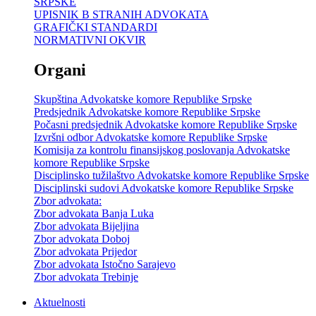
SRPSKE
UPISNIK B STRANIH ADVOKATA
GRAFIČKI STANDARDI
NORMATIVNI OKVIR
Organi
Skupština Advokatske komore Republike Srpske
Predsjednik Advokatske komore Republike Srpske
Počasni predsjednik Advokatske komore Republike Srpske
Izvršni odbor Advokatske komore Republike Srpske
Komisija za kontrolu finansijskog poslovanja Advokatske
komore Republike Srpske
Disciplinsko tužilaštvo Advokatske komore Republike Srpske
Disciplinski sudovi Advokatske komore Republike Srpske
Zbor advokata:
Zbor advokata Banja Luka
Zbor advokata Bijeljina
Zbor advokata Doboj
Zbor advokata Prijedor
Zbor advokata Istočno Sarajevo
Zbor advokata Trebinje
Aktuelnosti