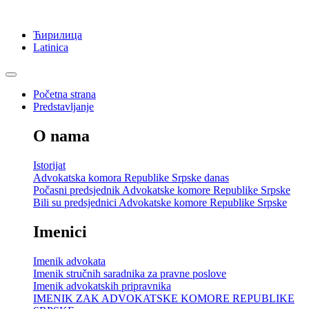
Ћирилица
Latinica
Početna strana
Predstavljanje
O nama
Istorijat
Advokatska komora Republike Srpske danas
Počasni predsjednik Advokatske komore Republike Srpske
Bili su predsjednici Advokatske komore Republike Srpske
Imenici
Imenik advokata
Imenik stručnih saradnika za pravne poslove
Imenik advokatskih pripravnika
IMENIK ZAK ADVOKATSKE KOMORE REPUBLIKE