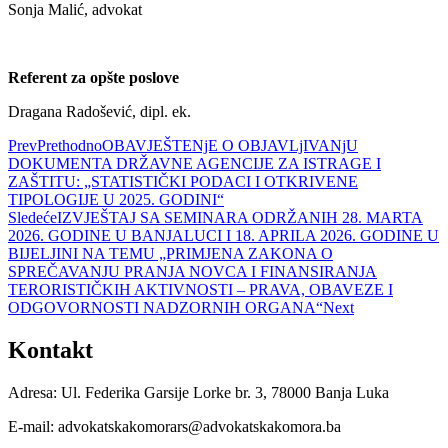
Sonja Malić, advokat
Referent za opšte poslove
Dragana Radošević, dipl. ek.
Prev
Prethodno
OBAVJEŠTENjE O OBJAVLjIVANjU
DOKUMENTA DRŽAVNE AGENCIJE ZA ISTRAGE I
ZAŠTITU: „STATISTIČKI PODACI I OTKRIVENE
TIPOLOGIJE U 2025. GODINI“
Sledeće
IZVJEŠTAJ SA SEMINARA ODRŽANIH 28. MARTA
2026. GODINE U BANJALUCI I 18. APRILA 2026. GODINE U
BIJELJINI NA TEMU „PRIMJENA ZAKONA O
SPREČAVANJU PRANJA NOVCA I FINANSIRANJA
TERORISTIČKIH AKTIVNOSTI – PRAVA, OBAVEZE I
ODGOVORNOSTI NADZORNIH ORGANA“
Next
Kontakt
Adresa: Ul. Federika Garsije Lorke br. 3, 78000 Banja Luka
E-mail: advokatskakomorars@advokatskakomora.ba