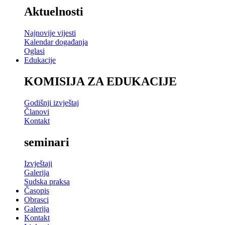
Aktuelnosti
Najnovije vijesti
Kalendar događanja
Oglasi
Edukacije
KOMISIJA ZA EDUKACIJE
Godišnji izvještaj
Članovi
Kontakt
seminari
Izvještaji
Galerija
Sudska praksa
Časopis
Obrasci
Galerija
Kontakt