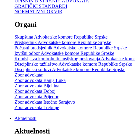
UPISNIK B STRANIH ADVOKATA
GRAFIČKI STANDARDI
NORMATIVNI OKVIR
Organi
Skupština Advokatske komore Republike Srpske
Predsjednik Advokatske komore Republike Srpske
Počasni predsjednik Advokatske komore Republike Srpske
Izvršni odbor Advokatske komore Republike Srpske
Komisija za kontrolu finansijskog poslovanja Advokatske kom
Disciplinsko tužilaštvo Advokatske komore Republike Srpske
Disciplinski sudovi Advokatske komore Republike Srpske
Zbor advokata:
Zbor advokata Banja Luka
Zbor advokata Bijeljina
Zbor advokata Doboj
Zbor advokata Prijedor
Zbor advokata Istočno Sarajevo
Zbor advokata Trebinje
Aktuelnosti
Aktuelnosti