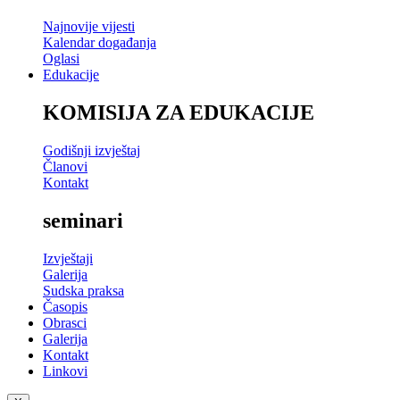
Najnovije vijesti
Kalendar događanja
Oglasi
Edukacije
KOMISIJA ZA EDUKACIJE
Godišnji izvještaj
Članovi
Kontakt
seminari
Izvještaji
Galerija
Sudska praksa
Časopis
Obrasci
Galerija
Kontakt
Linkovi