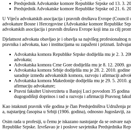
Predsjednik Advokatske komore Republike Srpske od 13. 3. 200
Predsjednik Advokatske komore Republike Srpske od 21. 6. 20
U Vijeću advokatskih asocijacija i pravnih društava Evrope (Council
advokature Bosne i Hercegovine (Advokatske komore Republike Srps
advokatskih asocijacija i pravnih drušava Evrope koji ima za cilj pro
Djelatnost advokata obavljao je i obavlja sa najvišeg profesionalnog ni
pravnika i advokata, kao i institucijama su zapaženi i priznati. Izdvaj
Advokatska komora Republike Srpske dodijelila mu je 2. 3. 2002
advokata;
Advokatska komora Crne Gore dodijelila mu je 8. 12. 2009. god
Advokatska komora Srbije dodijelila mu je 28. 2. 2010. godine
saradnje između advokatskih komora, razvoju i afirmaciji advoka
Advokatska komora Makedonije dodijelila mu je 29. 5. 2010. g
afirmaciju advokature;
Pravni fakultet Univerziteta u Banjoj Luci povodom 35 godina p
dugogodišnji doprinos i rad u razvoju i afirmaciji Pravnog fakul
Kao istaknuti pravnik više godina je član Predsjedništva Udruženja 
a, najstarijeg časopisa u Srbiji (1906. godina), odnosno Jugoslaviji, 
Osim rada u profesiji, u čemu je iskazano nastojanje da se ostvare najv
Republike Srpske. Izvršavao je i poslove savjetnika Predsjednika Repu