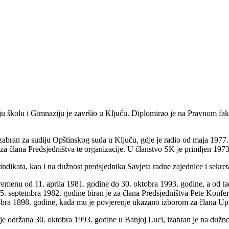
u školu i Gimnaziju je završio u Ključu. Diplomirao je na Pravnom fa
izabran za sudiju Opštinskog suda u Ključu, gdje je radio od maja 1977
n za člana Predsjedništva te organizacije. U članstvo SK je primljen 197
indikata, kao i na dužnost predsjednika Savjeta radne zajednice i sekr
menu od 11. aprila 1981. godine do 30. oktobra 1993. godine, a od tad
. septembra 1982. godine biran je za člana Predsjedništva Pete Konfe
obra 1898. godine, kada mu je povjerenje ukazano izborom za člana 
 održana 30. oktobra 1993. godine u Banjoj Luci, izabran je na dužno