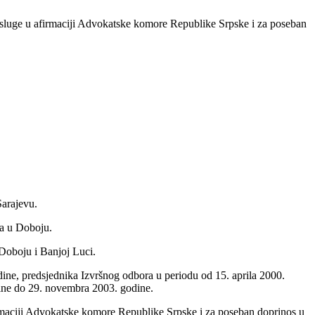
asluge u afirmaciji Advokatske komore Republike Srpske i za poseban
Sarajevu.
da u Doboju.
Doboju i Banjoj Luci.
ine, predsjednika Izvršnog odbora u periodu od 15. aprila 2000.
ine do 29. novembra 2003. godine.
rmaciji Advokatske komore Republike Srpske i za poseban doprinos u