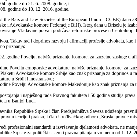
4. godine do 21. 6. 2008. godine, i
08. godine do 10. 12. 2016. godine.
 of the Bars and Law Societes of the European Union – CCBE) dana 28. 
ke i Advokatske komore Federacije BiH). Istog dana u Briselu je i
movisanje Vladavine prava i podržava reformske procese u Centralnoj i 
voa. Takav rad i doprinos razvoju i afirmaciji profesije advokata, kao i 
amo priznanja:
. godine Povelju, najviše priznanje Komore, za izuzetne zasluge u afir
ine Povelju crnogorske advokature, najviše priznanje Komore, za izuze
 Plaketu Advokatske komore Srbije kao znak priznanja za doprinos u ra
ture u Srbiji i inostranstvu;
odine Povelju Advokatske komore Makedonije kao znak priznanja za us
ostojanja i uspješnog rada Pravnog fakulteta i 50 godina studija prava 
teta u Banjoj Luci.
pravnika Republike Srpske i član Predsjedništva Saveza uduženja pravni
za pravnu teoriju i praksu, i član Uređivačkog odbora „Srpske pravne misl
eći profesionalni standardi u izvršavanju djelatnosti advokata, ne manje 
blike Srpske za politički sistem i pravna pitanja u vremenu od 1. 12. 