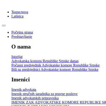
Ћирилица
Latinica
Početna strana
Predstavljanje
O nama
Istorijat
Advokatska komora Republike Srpske danas
Počasni predsjednik Advokatske komore Republike Srpske
Bili su predsjednici Advokatske komore Republike Srpske
Imenici
Imenik advokata
Imenik stručnih saradnika za pravne poslove
Imenik advokatskih pripravnika
IMENIK ZAK ADVOKATSKE KOMORE REPUBLIKE S