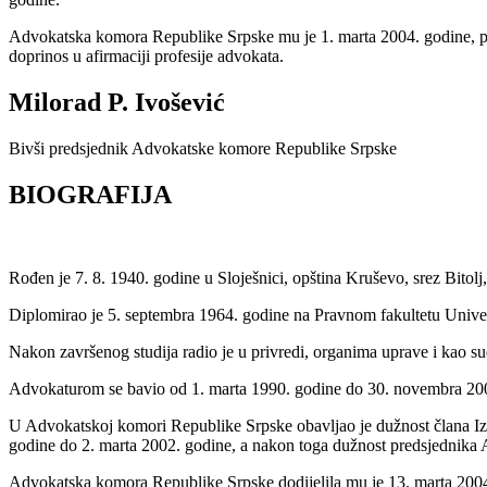
Advokatska komora Republike Srpske mu je 1. marta 2004. godine, po
doprinos u afirmaciji profesije advokata.
Milorad P. Ivošević
Bivši predsjednik Advokatske komore Republike Srpske
BIOGRAFIJA
Rođen je 7. 8. 1940. godine u Sloješnici, opština Kruševo, srez Bitol
Diplomirao je 5. septembra 1964. godine na Pravnom fakultetu Univerz
Nakon završenog studija radio je u privredi, organima uprave i kao su
Advokaturom se bavio od 1. marta 1990. godine do 30. novembra 2003
U Advokatskoj komori Republike Srpske obavljao je dužnost člana Izv
godine do 2. marta 2002. godine, a nakon toga dužnost predsjednika
Advokatska komora Republike Srpske dodijelila mu je 13. marta 2004