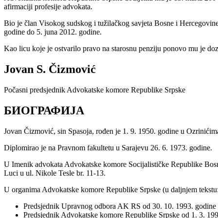
afirmaciji profesije advokata.
Bio je član Visokog sudskog i tužilačkog savjeta Bosne i Hercegovin
godine do 5. juna 2012. godine.
Kao licu koje je ostvarilo pravo na starosnu penziju ponovo mu je do
Jovan S. Čizmović
Počasni predsjednik Advokatske komore Republike Srpske
БИОГРАФИЈА
Jovan Čizmović, sin Spasoja, rođen je 1. 9. 1950. godine u Ozrinići
Diplomirao je na Pravnom fakultetu u Sarajevu 26. 6. 1973. godine.
U Imenik advokata Advokatske komore Socijalističke Republike Bosne i
Luci u ul. Nikole Tesle br. 11-13.
U organima Advokatske komore Republike Srpske (u daljnjem tekstu:
Predsjednik Upravnog odbora AK RS od 30. 10. 1993. godine d
Predsjednik Advokatske komore Republike Srpske od 1. 3. 1997