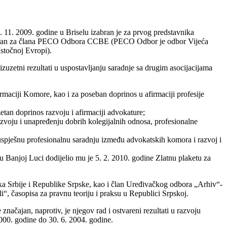
11. 2009. godine u Briselu izabran je za prvog predstavnika
zabran za člana PECO Odbora CCBE (PECO Odbor je odbor Vijeća
Istočnoj Evropi).
izuzetni rezultati u uspostavljanju saradnje sa drugim asocijacijama
maciji Komore, kao i za poseban doprinos u afirmaciji profesije
tan doprinos razvoju i afirmaciji advokature;
zvoju i unapređenju dobrih kolegijalnih odnosa, profesionalne
pješnu profesionalnu saradnju između advokatskih komora i razvoj i
u Banjoj Luci dodijelio mu je 5. 2. 2010. godine Zlatnu plaketu za
ka Srbije i Republike Srpske, kao i član Uređivačkog odbora „Arhiv“-
i“, časopisa za pravnu teoriju i praksu u Republici Srpskoj.
značajan, naprotiv, je njegov rad i ostvareni rezultati u razvoju
2000. godine do 30. 6. 2004. godine.