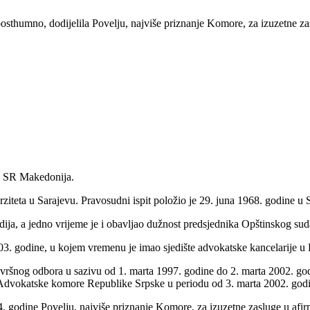
sthumno, dodijelila Povelju, najviše priznanje Komore, za izuzetne z
j, SR Makedonija.
iteta u Sarajevu. Pravosudni ispit položio je 29. juna 1968. godine u 
dija, a jedno vrijeme je i obavljao dužnost predsjednika Opštinskog su
. godine, u kojem vremenu je imao sjedište advokatske kancelarije u 
ršnog odbora u sazivu od 1. marta 1997. godine do 2. marta 2002. god
 Advokatske komore Republike Srpske u periodu od 3. marta 2002. god
. godine Povelju, najviše priznanje Komore, za izuzetne zasluge u afi