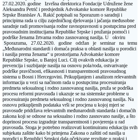
27.02.2020. godine Izvršna direktorica Fondacije Udružene žene
Aleksandra Petrić i predsjednik Advokatske komore Republike
Srpske Branislav A. Rakić potpisali su Sporazum o saradnji i
principima rada u cilju zajedničkog djelovanja i jačanja međusobne
saradnje radi promovisanja rodne ravnopravnosti u postupcima pred
pravosudnim institucijama Republike Srpske i pružanja pomoći i
podrške ženama žrtvama rodno zasnovanog nasilja. U okviru
Sporazuma, 27.02.2020. godine održan je seminar na temu
„Međunarodni standardi i domaća praksa u oblasti nasilja u porodici
i nasilja prema ženama“ u prostorijama Advokatske komore
Republike Srpske, u Banjoj Luci. Cilj ovakvih edukacija je
prevencija i suzbijanje nasilja na osnovu pola/roda, ostvarivanje
podrške pravičnosti, efikasnosti i transparentnosti pravosudnog
sistema u Bosni i Hercegovini. Prikupljanjem i analizom relevantnih
informacija u vezi sa načinom rada u postupcima procesuiranja
predmeta seksualnog i rodno zasnovanog nasilja, pruža se podrška
procesu reformi pravosuđa i ukazuje se na sistemske probleme u
procesuiranju predmeta seksualnog i rodno zasnovanog nasilja. Na
osnovu prikupljenih podataka vrši se procjena u kojoj mjeri se
pravosuđe pridržava relevantnih međunarodnih standarda i domaćih
zakona koji se odnose na seksualno i rodno zasnovano nasilje, a što
doprinosi procesu izgradnje transparentnosti i povjerenja u rad
pravosuđa. Stoga je potrebno realizovati kontinuiranu edukaciju svih
subjekata zaštite kako bi primjena Zakona o zaštiti od nasilja u
porodici u Republici Srpskoj dala očekivane rezultate u praksi i