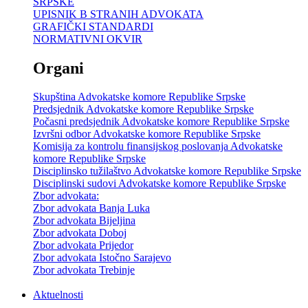
SRPSKE
UPISNIK B STRANIH ADVOKATA
GRAFIČKI STANDARDI
NORMATIVNI OKVIR
Organi
Skupština Advokatske komore Republike Srpske
Predsjednik Advokatske komore Republike Srpske
Počasni predsjednik Advokatske komore Republike Srpske
Izvršni odbor Advokatske komore Republike Srpske
Komisija za kontrolu finansijskog poslovanja Advokatske
komore Republike Srpske
Disciplinsko tužilaštvo Advokatske komore Republike Srpske
Disciplinski sudovi Advokatske komore Republike Srpske
Zbor advokata:
Zbor advokata Banja Luka
Zbor advokata Bijeljina
Zbor advokata Doboj
Zbor advokata Prijedor
Zbor advokata Istočno Sarajevo
Zbor advokata Trebinje
Aktuelnosti