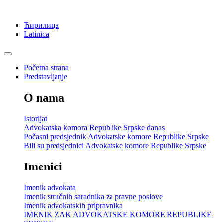
Ћирилица
Latinica
Početna strana
Predstavljanje
O nama
Istorijat
Advokatska komora Republike Srpske danas
Počasni predsjednik Advokatske komore Republike Srpske
Bili su predsjednici Advokatske komore Republike Srpske
Imenici
Imenik advokata
Imenik stručnih saradnika za pravne poslove
Imenik advokatskih pripravnika
IMENIK ZAK ADVOKATSKE KOMORE REPUBLIKE