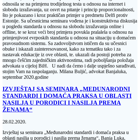
odnosila se na primjenu trodijelnog testa u odnosu na internet i
slobodu izražavanja, uz osvrt na pitanje i princip proporcionalnosti,
što je pokazano i kroz praktičan primjer u predmetu Delfi protiv
Estonije. Sa učesnicima seminara vođena je i konstruktivna diskusija
u pogledu standarda u odnosu na slobodu izražavanja online i
offline, te se kroz veći broj primjera povukla pralalela u odnosu na
primjenjivost evrposkih standarda u odnosu na situaciju u domaćem
pravosudnom sistemu. Sa zadovoljstvom ističem da su učesnici
obuke i iskazali zainteresovanost, kako za tematiku tako i za
nastavak edukacije iz ove oblasti, te. ukazali da postoji potreba za
mnogo češćim zajedničkim aktivnostima, radi pobolјšanja položaja
advokata u cijeloj BiH. U nadi da ćemo i dalje uspješno sarađivati,
stojim Vam na raspolaganju. Milana Buljić, advokat Banjaluka,
septembar 2020.godine
IZVJEŠTAJ SA SEMINARA „MEDUNARODNI
STANDARDI I DOMAĆA PRAKSA U OBLASTI
NASILJA U PORODICI I NASILJA PREMA
ŽENAMA“
28.02.2020.
Izvještaj sa seminara „Međunarodni standardi i domaća praksa u
oblasti nasilja u porodici i nasilja prema ženama“, Banja Luka,