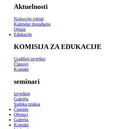
Aktuelnosti
Najnovije vijesti
Kalendar događanja
Oglasi
Edukacije
KOMISIJA ZA EDUKACIJE
Godišnji izvještaj
Članovi
Kontakt
seminari
Izvještaji
Galerija
Sudska praksa
Časopis
Obrasci
Galerija
Kontakt