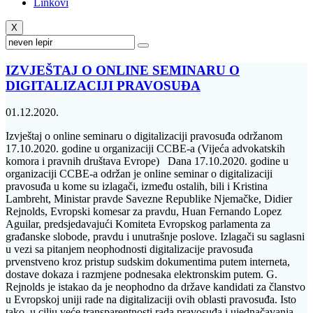
Linkovi
X
IZVJEŠTAJ O ONLINE SEMINARU O
DIGITALIZACIJI PRAVOSUĐA
01.12.2020.
Izvještaj o online seminaru o digitalizaciji pravosuđa održanom
17.10.2020. godine u organizaciji CCBE-a (Vijeća advokatskih
komora i pravnih društava Evrope) Dana 17.10.2020. godine u
organizaciji CCBE-a održan je online seminar o digitalizaciji
pravosuđa u kome su izlagači, između ostalih, bili i Kristina
Lambreht, Ministar pravde Savezne Republike Njemačke, Didier
Rejnolds, Evropski komesar za pravdu, Huan Fernando Lopez
Aguilar, predsjedavajući Komiteta Evropskog parlamenta za
građanske slobode, pravdu i unutrašnje poslove. Izlagači su saglasni
u vezi sa pitanjem neophodnosti digitalizacije pravosuđa
prvenstveno kroz pristup sudskim dokumentima putem interneta,
dostave dokaza i razmjene podnesaka elektronskim putem. G.
Rejnolds je istakao da je neophodno da države kandidati za članstvo
u Evropskoj uniji rade na digitalizaciji ovih oblasti pravosuđa. Isto
tako, u cilju veće transparentnosti rada pravosuđa i ujednačavanja