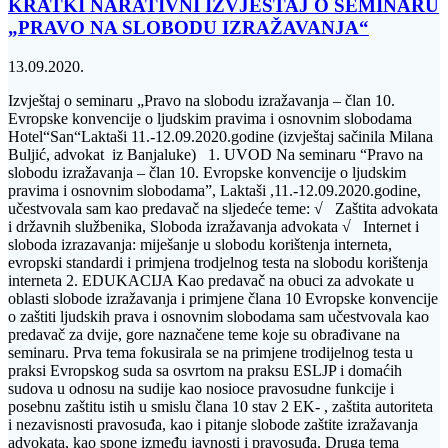
KRATKI NARATIVNI IZVJEŠTAJ O SEMINARU
„PRAVO NA SLOBODU IZRAŽAVANJA“
13.09.2020.
Izvještaj o seminaru „Pravo na slobodu izražavanja – član 10.
Evropske konvencije o ljudskim pravima i osnovnim slobodama
Hotel“San“Laktaši 11.-12.09.2020.godine (izvještaj sačinila Milana
Buljić, advokat iz Banjaluke) 1. UVOD Na seminaru “Pravo na
slobodu izražavanja – član 10. Evropske konvencije o ljudskim
pravima i osnovnim slobodama”, Laktaši ,11.-12.09.2020.godine,
učestvovala sam kao predavač na sljedeće teme: √ Zaštita advokata
i državnih službenika, Sloboda izražavanja advokata √ Internet i
sloboda izrazavanja: miješanje u slobodu korištenja interneta,
evropski standardi i primjena trodjelnog testa na slobodu korištenja
interneta 2. EDUKACIJA Kao predavač na obuci za advokate u
oblasti slobode izražavanja i primjene člana 10 Evropske konvencije
o zaštiti ljudskih prava i osnovnim slobodama sam učestvovala kao
predavač za dvije, gore naznačene teme koje su obrađivane na
seminaru. Prva tema fokusirala se na primjene trodijelnog testa u
praksi Evropskog suda sa osvrtom na praksu ESLJP i domaćih
sudova u odnosu na sudije kao nosioce pravosudne funkcije i
posebnu zaštitu istih u smislu člana 10 stav 2 EK- , zaštita autoriteta
i nezavisnosti pravosuđa, kao i pitanje slobode zaštite izražavanja
advokata, kao spone između javnosti i pravosuđa. Druga tema