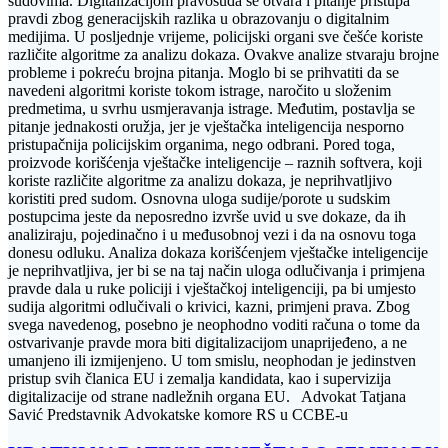
sudovima. Digitalizacijom pravosuđa se otvara i pitanje pristupa
pravdi zbog generacijskih razlika u obrazovanju o digitalnim
medijima. U posljednje vrijeme, policijski organi sve češće koriste
različite algoritme za analizu dokaza. Ovakve analize stvaraju brojne
probleme i pokreću brojna pitanja. Moglo bi se prihvatiti da se
navedeni algoritmi koriste tokom istrage, naročito u složenim
predmetima, u svrhu usmjeravanja istrage. Međutim, postavlja se
pitanje jednakosti oružja, jer je vještačka inteligencija nesporno
pristupačnija policijskim organima, nego odbrani. Pored toga,
proizvode korišćenja vještačke inteligencije – raznih softvera, koji
koriste različite algoritme za analizu dokaza, je neprihvatljivo
koristiti pred sudom. Osnovna uloga sudije/porote u sudskim
postupcima jeste da neposredno izvrše uvid u sve dokaze, da ih
analiziraju, pojedinačno i u međusobnoj vezi i da na osnovu toga
donesu odluku. Analiza dokaza korišćenjem vještačke inteligencije
je neprihvatljiva, jer bi se na taj način uloga odlučivanja i primjena
pravde dala u ruke policiji i vještačkoj inteligenciji, pa bi umjesto
sudija algoritmi odlučivali o krivici, kazni, primjeni prava. Zbog
svega navedenog, posebno je neophodno voditi računa o tome da
ostvarivanje pravde mora biti digitalizacijom unaprijeđeno, a ne
umanjeno ili izmijenjeno. U tom smislu, neophodan je jedinstven
pristup svih članica EU i zemalja kandidata, kao i supervizija
digitalizacije od strane nadležnih organa EU. Advokat Tatjana
Savić Predstavnik Advokatske komore RS u CCBE-u