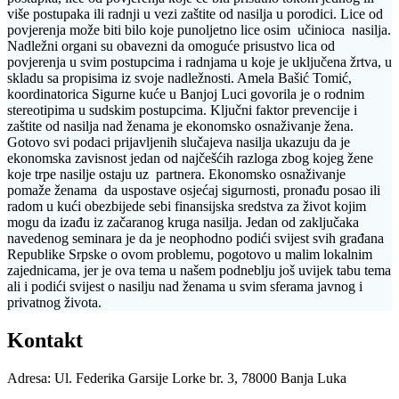
više postupaka ili radnji u vezi zaštite od nasilja u porodici. Lice od
povjerenja može biti bilo koje punoljetno lice osim učinioca nasilja.
Nadležni organi su obavezni da omoguće prisustvo lica od
povjerenja u svim postupcima i radnjama u koje je uključena žrtva, u
skladu sa propisima iz svoje nadležnosti. Amela Bašić Tomić,
koordinatorica Sigurne kuće u Banjoj Luci govorila je o rodnim
stereotipima u sudskim postupcima. Ključni faktor prevencije i
zaštite od nasilja nad ženama je ekonomsko osnaživanje žena.
Gotovo svi podaci prijavljenih slučajeva nasilja ukazuju da je
ekonomska zavisnost jedan od najčešćih razloga zbog kojeg žene
koje trpe nasilje ostaju uz partnera. Ekonomsko osnaživanje
pomaže ženama da uspostave osjećaj sigurnosti, pronađu posao ili
radom u kući obezbijede sebi finansijska sredstva za život kojim
mogu da izađu iz začaranog kruga nasilja. Jedan od zaključaka
navedenog seminara je da je neophodno podići svijest svih građana
Republike Srpske o ovom problemu, pogotovo u malim lokalnim
zajednicama, jer je ova tema u našem podneblju još uvijek tabu tema
ali i podići svijest o nasilju nad ženama u svim sferama javnog i
privatnog života.
Kontakt
Adresa: Ul. Federika Garsije Lorke br. 3, 78000 Banja Luka