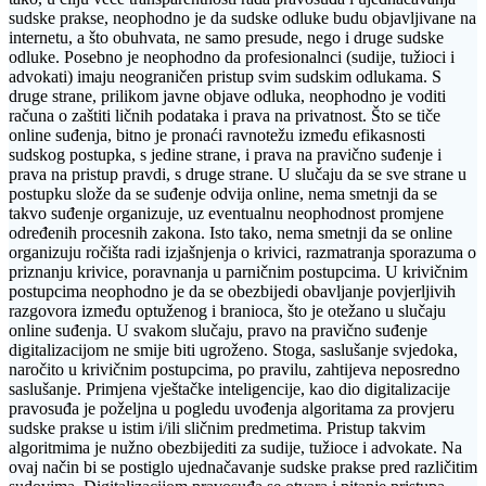
sudske prakse, neophodno je da sudske odluke budu objavljivane na
internetu, a što obuhvata, ne samo presude, nego i druge sudske
odluke. Posebno je neophodno da profesionalnci (sudije, tužioci i
advokati) imaju neograničen pristup svim sudskim odlukama. S
druge strane, prilikom javne objave odluka, neophodno je voditi
računa o zaštiti ličnih podataka i prava na privatnost. Što se tiče
online suđenja, bitno je pronaći ravnotežu između efikasnosti
sudskog postupka, s jedine strane, i prava na pravično suđenje i
prava na pristup pravdi, s druge strane. U slučaju da se sve strane u
postupku slože da se suđenje odvija online, nema smetnji da se
takvo suđenje organizuje, uz eventualnu neophodnost promjene
određenih procesnih zakona. Isto tako, nema smetnji da se online
organizuju ročišta radi izjašnjenja o krivici, razmatranja sporazuma o
priznanju krivice, poravnanja u parničnim postupcima. U krivičnim
postupcima neophodno je da se obezbijedi obavljanje povjerljivih
razgovora između optuženog i branioca, što je otežano u slučaju
online suđenja. U svakom slučaju, pravo na pravično suđenje
digitalizacijom ne smije biti ugroženo. Stoga, saslušanje svjedoka,
naročito u krivičnim postupcima, po pravilu, zahtijeva neposredno
saslušanje. Primjena vještačke inteligencije, kao dio digitalizacije
pravosuđa je poželjna u pogledu uvođenja algoritama za provjeru
sudske prakse u istim i/ili sličnim predmetima. Pristup takvim
algoritmima je nužno obezbijediti za sudije, tužioce i advokate. Na
ovaj način bi se postiglo ujednačavanje sudske prakse pred različitim