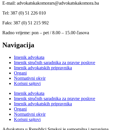
E-mail: advokatskakomorars@advokatskakomora.ba
Tel: 387 (0) 51 226 010
Faks: 387 (0) 51 215 992
Radno vrijeme: pon – pet / 8.00 – 15.00 časova
Navigacija
Imenik advokata
Imenik stručnih saradnika za pravne poslove
Imenik advokatskih pripravnika
Organi
Normativni okvir
Korisni sajtovi
Imenik advokata
Imenik stručnih saradnika za pravne poslove
Imenik advokatskih pripravnika
Organi
Normativni okvir
Korisni sajtovi
Advokatura u Republici Srpskoj je samostalna i nezavisna