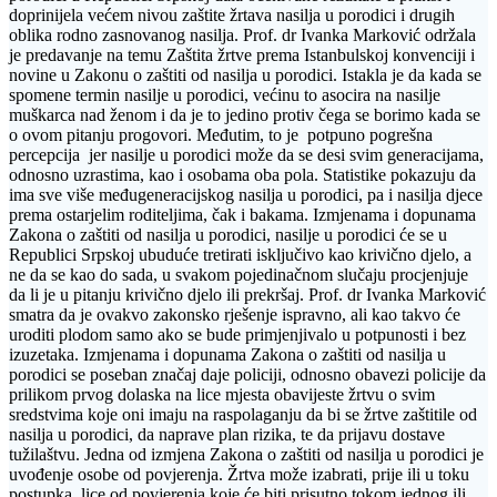
doprinijela većem nivou zaštite žrtava nasilja u porodici i drugih
oblika rodno zasnovanog nasilja. Prof. dr Ivanka Marković održala
je predavanje na temu Zaštita žrtve prema Istanbulskoj konvenciji i
novine u Zakonu o zaštiti od nasilja u porodici. Istakla je da kada se
spomene termin nasilje u porodici, većinu to asocira na nasilje
muškarca nad ženom i da je to jedino protiv čega se borimo kada se
o ovom pitanju progovori. Međutim, to je potpuno pogrešna
percepcija jer nasilje u porodici može da se desi svim generacijama,
odnosno uzrastima, kao i osobama oba pola. Statistike pokazuju da
ima sve više međugeneracijskog nasilja u porodici, pa i nasilja djece
prema ostarjelim roditeljima, čak i bakama. Izmjenama i dopunama
Zakona o zaštiti od nasilja u porodici, nasilje u porodici će se u
Republici Srpskoj ubuduće tretirati isključivo kao krivično djelo, a
ne da se kao do sada, u svakom pojedinačnom slučaju procjenjuje
da li je u pitanju krivično djelo ili prekršaj. Prof. dr Ivanka Marković
smatra da je ovakvo zakonsko rješenje ispravno, ali kao takvo će
uroditi plodom samo ako se bude primjenjivalo u potpunosti i bez
izuzetaka. Izmjenama i dopunama Zakona o zaštiti od nasilja u
porodici se poseban značaj daje policiji, odnosno obavezi policije da
prilikom prvog dolaska na lice mjesta obavijeste žrtvu o svim
sredstvima koje oni imaju na raspolaganju da bi se žrtve zaštitile od
nasilja u porodici, da naprave plan rizika, te da prijavu dostave
tužilaštvu. Jedna od izmjena Zakona o zaštiti od nasilja u porodici je
uvođenje osobe od povjerenja. Žrtva može izabrati, prije ili u toku
postupka, lice od povjerenja koje će biti prisutno tokom jednog ili