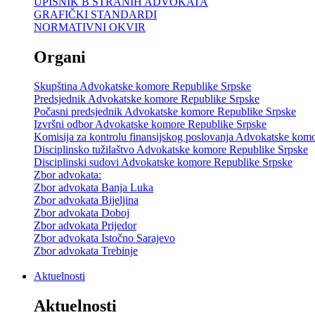
UPISNIK B STRANIH ADVOKATA
GRAFIČKI STANDARDI
NORMATIVNI OKVIR
Organi
Skupština Advokatske komore Republike Srpske
Predsjednik Advokatske komore Republike Srpske
Počasni predsjednik Advokatske komore Republike Srpske
Izvršni odbor Advokatske komore Republike Srpske
Komisija za kontrolu finansijskog poslovanja Advokatske kom
Disciplinsko tužilaštvo Advokatske komore Republike Srpske
Disciplinski sudovi Advokatske komore Republike Srpske
Zbor advokata:
Zbor advokata Banja Luka
Zbor advokata Bijeljina
Zbor advokata Doboj
Zbor advokata Prijedor
Zbor advokata Istočno Sarajevo
Zbor advokata Trebinje
Aktuelnosti
Aktuelnosti