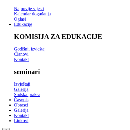
Najnovije vijesti
Kalendar događanja
Oglasi
Edukacije
KOMISIJA ZA EDUKACIJE
Godišnji izvještaj
Članovi
Kontakt
seminari
Izvještaji
Galerija
Sudska praksa
Časopis
Obrasci
Galerija
Kontakt
Linkovi