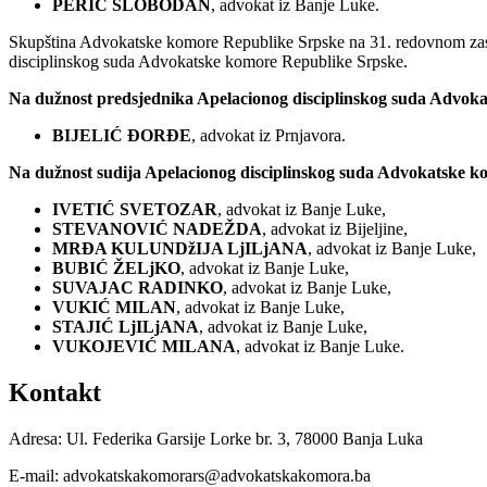
PERIĆ SLOBODAN
, advokat iz Banje Luke.
Skupština Advokatske komore Republike Srpske na 31. redovnom zasj
disciplinskog suda Advokatske komore Republike Srpske.
Na dužnost predsjednika Apelacionog disciplinskog suda Advoka
BIJELIĆ ĐORĐE
, advokat iz Prnjavora.
Na dužnost sudija Apelacionog disciplinskog suda Advokatske k
IVETIĆ SVETOZAR
, advokat iz Banje Luke,
STEVANOVIĆ NADEŽDA
, advokat iz Bijeljine,
MRĐA KULUNDžIJA LjILjANA
, advokat iz Banje Luke,
BUBIĆ ŽELjKO
, advokat iz Banje Luke,
SUVAJAC RADINKO
, advokat iz Banje Luke,
VUKIĆ MILAN
, advokat iz Banje Luke,
STAJIĆ LjILjANA
, advokat iz Banje Luke,
VUKOJEVIĆ MILANA
, advokat iz Banje Luke.
Kontakt
Adresa: Ul. Federika Garsije Lorke br. 3, 78000 Banja Luka
E-mail: advokatskakomorars@advokatskakomora.ba