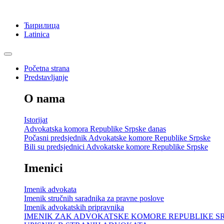
Ћирилица
Latinica
Početna strana
Predstavljanje
O nama
Istorijat
Advokatska komora Republike Srpske danas
Počasni predsjednik Advokatske komore Republike Srpske
Bili su predsjednici Advokatske komore Republike Srpske
Imenici
Imenik advokata
Imenik stručnih saradnika za pravne poslove
Imenik advokatskih pripravnika
IMENIK ZAK ADVOKATSKE KOMORE REPUBLIKE S