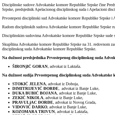
Disciplinske sudove Advokatske komore Republike Srpske čine Preds
Srpske, predsjednik Apelacionog disciplinskog suda i Apelacioni dis
Prvostepeni disciplinski sud Advokatske komore Republike Srpske i A
Radom disciplinskih sudova Advokatske komore Republike Srpske ru
Disciplinskim sudovima Advokatske komore Republike Srpske sude sudij
Skupština Advokatske komore Republike Srpske na 31. redovnom zasj
disciplinskog suda Advokatske komore Republike Srpske.
Na dužnost predsjednika Prvostepenog disciplinskog suda Advok
ŠIRONjIĆ GORAN
, advokat iz Laktaša.
Na dužnost sudija Prvostepenog disciplinskog suda Advokatske 
STOKIĆ JELENA
, advokat iz Doboja,
DIMITRIJEVIĆ ĐORĐE
, advokat iz Banje Luke,
DUKA BUBIĆ BOJANA
, advokat iz Banje Luke,
ZEKIĆ NIKOLA
, advokat iz Banje Luke,
PRAVULjAC ĐORĐE
, advokat iz Novog Grada,
VIDOVIĆ DARKO
, advokat iz Banje Luke,
KOZOMARA TRIVUN
, advokat iz Laktaša,