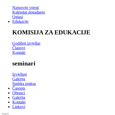
Najnovije vijesti
Kalendar događanja
Oglasi
Edukacije
KOMISIJA ZA EDUKACIJE
Godišnji izvještaj
Članovi
Kontakt
seminari
Izvještaji
Galerija
Sudska praksa
Časopis
Obrasci
Galerija
Kontakt
Linkovi