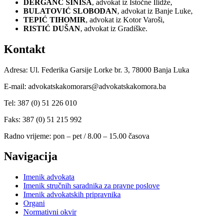
DERGANC SINIŠA
, advokat iz Istočne Ilidže,
BULATOVIĆ SLOBODAN
, advokat iz Banje Luke,
TEPIĆ TIHOMIR
, advokat iz Kotor Varoši,
RISTIĆ DUŠAN
, advokat iz Gradiške.
Kontakt
Adresa: Ul. Federika Garsije Lorke br. 3, 78000 Banja Luka
E-mail: advokatskakomorars@advokatskakomora.ba
Tel: 387 (0) 51 226 010
Faks: 387 (0) 51 215 992
Radno vrijeme: pon – pet / 8.00 – 15.00 časova
Navigacija
Imenik advokata
Imenik stručnih saradnika za pravne poslove
Imenik advokatskih pripravnika
Organi
Normativni okvir