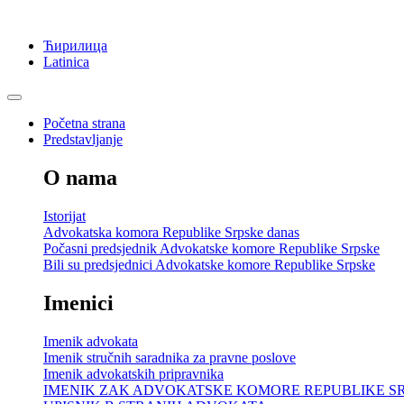
Ћирилица
Latinica
Početna strana
Predstavljanje
O nama
Istorijat
Advokatska komora Republike Srpske danas
Počasni predsjednik Advokatske komore Republike Srpske
Bili su predsjednici Advokatske komore Republike Srpske
Imenici
Imenik advokata
Imenik stručnih saradnika za pravne poslove
Imenik advokatskih pripravnika
IMENIK ZAK ADVOKATSKE KOMORE REPUBLIKE S