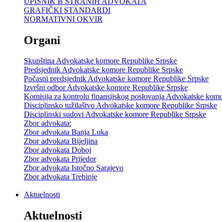
UPISNIK B STRANIH ADVOKATA
GRAFIČKI STANDARDI
NORMATIVNI OKVIR
Organi
Skupština Advokatske komore Republike Srpske
Predsjednik Advokatske komore Republike Srpske
Počasni predsjednik Advokatske komore Republike Srpske
Izvršni odbor Advokatske komore Republike Srpske
Komisija za kontrolu finansijskog poslovanja Advokatske kom
Disciplinsko tužilaštvo Advokatske komore Republike Srpske
Disciplinski sudovi Advokatske komore Republike Srpske
Zbor advokata:
Zbor advokata Banja Luka
Zbor advokata Bijeljina
Zbor advokata Doboj
Zbor advokata Prijedor
Zbor advokata Istočno Sarajevo
Zbor advokata Trebinje
Aktuelnosti
Aktuelnosti