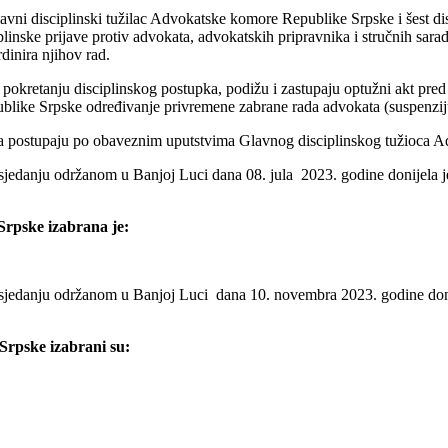
vni disciplinski tužilac Advokatske komore Republike Srpske i šest d
linske prijave protiv advokata, advokatskih pripravnika i stručnih sara
dinira njihov rad.
 pokretanju disciplinskog postupka, podižu i zastupaju optužni akt pr
like Srpske određivanje privremene zabrane rada advokata (suspenzij
da postupaju po obaveznim uputstvima Glavnog disciplinskog tužioca 
edanju održanom u Banjoj Luci dana 08. jula 2023. godine donijela j
Srpske izabrana je:
edanju održanom u Banjoj Luci dana 10. novembra 2023. godine donije
Srpske izabrani su: