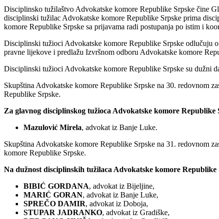
Disciplinsko tužilaštvo Advokatske komore Republike Srpske čine Gla
disciplinski tužilac Advokatske komore Republike Srpske prima discip
komore Republike Srpske sa prijavama radi postupanja po istim i koor
Disciplinski tužioci Advokatske komore Republike Srpske odlučuju o
pravne lijekove i predlažu Izvršnom odboru Advokatske komore Repub
Disciplinski tužioci Advokatske komore Republike Srpske su dužni 
Skupština Advokatske komore Republike Srpske na 30. redovnom zasj
Republike Srpske.
Za glavnog disciplinskog tužioca Advokatske komore Republike 
Mazulović Mirela
, advokat iz Banje Luke.
Skupština Advokatske komore Republike Srpske na 31. redovnom zasj
komore Republike Srpske.
Na dužnost disciplinskih tužilaca Advokatske komore Republike 
BIBIĆ GORDANA
, advokat iz Bijeljine,
MARIĆ GORAN
, advokat iz Banje Luke,
SPREČO DAMIR
, advokat iz Doboja,
STUPAR JADRANKO
, advokat iz Gradiške,